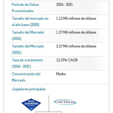
Período de Datos
2026 - 2031
Pronosticados
Tamaño del mercado en
1.13 Mil millones de dólares
el año base (2025)
Tamaño del Mercado
1.27 Mil millones de dólares
(2026)
Tamaño del Mercado
2.27 Mil millones de dólares
(2031)
Tasa de crecimiento
12.33% CAGR
(2026 - 2031)
Concentración del
Medio
Mercado
Imagen © Mordor Intelligence. El uso requiere atribución según CC BY 4.0.
Jugadores principales