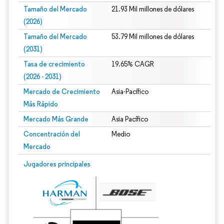
Tamaño del Mercado
21.93 Mil millones de dólares
(2026)
Tamaño del Mercado
53.79 Mil millones de dólares
(2031)
Tasa de crecimiento
19.65% CAGR
(2026 - 2031)
Mercado de Crecimiento
Asia-Pacífico
Más Rápido
Mercado Más Grande
Asia Pacífico
Concentración del
Medio
Mercado
Imagen © Mordor Intelligence. El uso requiere atribución según CC BY 4.0.
Jugadores principales