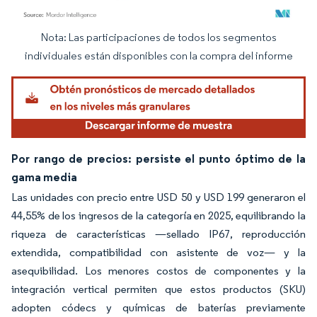
Nota: Las participaciones de todos los segmentos
Imagen © Mordor Intelligence. El uso requiere atribución según CC BY 4.0.
individuales están disponibles con la compra del informe
Por rango de precios: persiste el punto óptimo de la
gama media
Las unidades con precio entre USD 50 y USD 199 generaron el
44,55% de los ingresos de la categoría en 2025, equilibrando la
riqueza de características —sellado IP67, reproducción
extendida, compatibilidad con asistente de voz— y la
asequibilidad. Los menores costos de componentes y la
integración vertical permiten que estos productos (SKU)
adopten códecs y químicas de baterías previamente