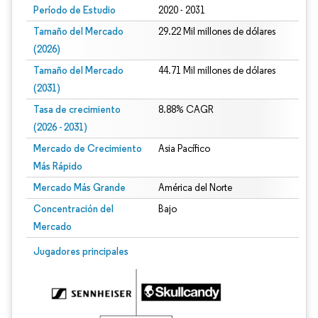
Período de Estudio
2020 - 2031
Tamaño del Mercado
29.22 Mil millones de dólares
(2026)
Tamaño del Mercado
44.71 Mil millones de dólares
(2031)
Tasa de crecimiento
8.88% CAGR
(2026 - 2031)
Mercado de Crecimiento
Asia Pacífico
Más Rápido
Mercado Más Grande
América del Norte
Concentración del
Bajo
Mercado
Imagen © Mordor Intelligence. El uso requiere atribución según CC BY 4.0.
Jugadores principales