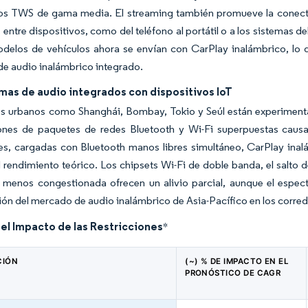
vos TWS de gama media. El streaming también promueve la conectiv
entre dispositivos, como del teléfono al portátil o a los sistemas d
elos de vehículos ahora se envían con CarPlay inalámbrico, lo qu
e audio inalámbrico integrado.
mas de audio integrados con dispositivos IoT
os urbanos como Shanghái, Bombay, Tokio y Seúl están experimenta
iones de paquetes de redes Bluetooth y Wi-Fi superpuestas causan
es, cargadas con Bluetooth manos libres simultáneo, CarPlay inal
 rendimiento teórico. Los chipsets Wi-Fi de doble banda, el salto 
 menos congestionada ofrecen un alivio parcial, aunque el espectr
ión del mercado de audio inalámbrico de Asia-Pacífico en los corr
del Impacto de las Restricciones
*
CIÓN
(~) % DE IMPACTO EN EL
PRONÓSTICO DE CAGR