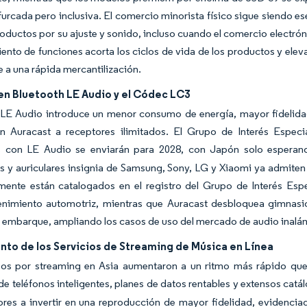
furcada pero inclusiva. El comercio minorista físico sigue siendo 
roductos por su ajuste y sonido, incluso cuando el comercio electróni
ento de funciones acorta los ciclos de vida de los productos y eleva
e a una rápida mercantilización.
en Bluetooth LE Audio y el Códec LC3
LE Audio introduce un menor consumo de energía, mayor fidelidad 
ón Auracast a receptores ilimitados. El Grupo de Interés Especi
 con LE Audio se enviarán para 2028, con Japón solo esperand
es y auriculares insignia de Samsung, Sony, LG y Xiaomi ya admiten
ente están catalogados en el registro del Grupo de Interés Espec
tenimiento automotriz, mientras que Auracast desbloquea gimnasio
 embarque, ampliando los casos de uso del mercado de audio inalám
nto de los Servicios de Streaming de Música en Línea
sos por streaming en Asia aumentaron a un ritmo más rápido que
e teléfonos inteligentes, planes de datos rentables y extensos catál
res a invertir en una reproducción de mayor fidelidad, evidenci