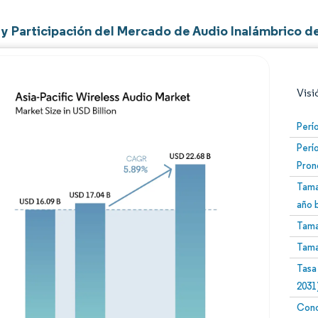
y Participación del Mercado de Audio Inalámbrico de
Visi
Perí
Perí
Pron
Tama
año 
Tama
Imagen © Mordor Intelligence. El uso requiere atribució
Tama
Tasa
2031
Conc