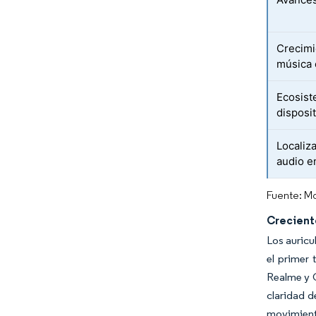
Crecimi
música 
Ecosist
disposit
Localiz
audio e
Fuente: Mo
Crecient
Los auricu
el primer 
Realme y O
claridad d
movimiento