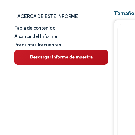
Tamaño 
ACERCA DE ESTE INFORME
Tabla de contenido
Tamaño y cuota de mercado
Alcance del Informe
Preguntas frecuentes
Análisis de mercado
Tendencias e ideas
Análisis de segmentos
Análisis geográfico
Panorama competitivo
Jugadores principales
Desarrollos de la industria