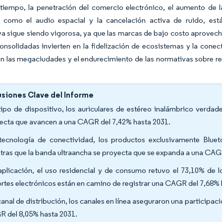
tiempo, la penetración del comercio electrónico, el aumento de l
, como el audio espacial y la cancelación activa de ruido, es
a sigue siendo vigorosa, ya que las marcas de bajo costo aprovech
onsolidadas invierten en la fidelización de ecosistemas y la conect
n las megaciudades y el endurecimiento de las normativas sobre re
siones Clave del Informe
tipo de dispositivo, los auriculares de estéreo inalámbrico verdad
ecta que avancen a una CAGR del 7,42% hasta 2031.
tecnología de conectividad, los productos exclusivamente Bluet
tras que la banda ultraancha se proyecta que se expanda a una CAG
aplicación, el uso residencial y de consumo retuvo el 73,10% de l
rtes electrónicos están en camino de registrar una CAGR del 7,68% 
canal de distribución, los canales en línea aseguraron una participac
 del 8,05% hasta 2031.