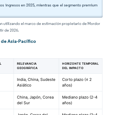
los ingresos en 2025, mientras que el segmento premium
an utilizando el marco de estimación propietario de Mordor
tir de 2026.
de Asia-Pacífico
L
RELEVANCIA
HORIZONTE TEMPORAL
GEOGRÁFICA
DEL IMPACTO
India, China, Sudeste
Corto plazo (≤ 2
Asiático
años)
China, Japón, Corea
Mediano plazo (2-4
del Sur
años)
Japón, Corea del
Mediano plazo (2-4