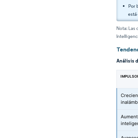
Por 
está
Nota: Las 
Intelligen
Tendenc
Análisis 
IMPULSO
Crecien
inalámb
Aumento
intelig
Avances