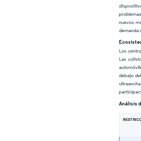
dispositi
problemas 
nuevos mod
demanda d
Ecosiste
Los centr
Las colis
automóvil
debajo del
ultraancha
participac
Análisis 
RESTRIC