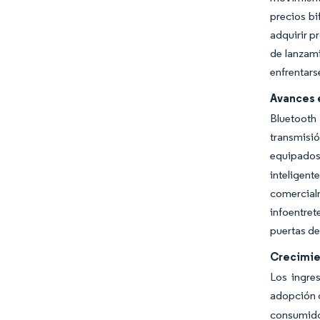
precios bi
adquirir p
de lanzami
enfrentars
Avances 
Bluetooth 
transmisi
equipados
inteligent
comercialm
infoentre
puertas de
Crecimie
Los ingre
adopción d
consumido