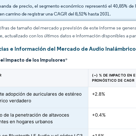
banda de precio, el segmento económico representó el 40,85% de 
 en camino de registrar una CAGR del 8,52% hasta 2031.
cifras de tamaño del mercado y previsión de este informe se gener
ce, actualizado con los últimos datos e información disponibles a par
ias e Información del Mercado de Audio Inalámbrico 
del Impacto de los Impulsores
*
R
(~) % DE IMPACTO EN E
PRONÓSTICO DE CAGR
te adopción de auriculares de estéreo
+2.8%
rico verdadero
 de la penetración de altavoces
+0.4%
entes en hogares urbanos
 en Bluetooth LE Audio y el códec LC3
+1.5%