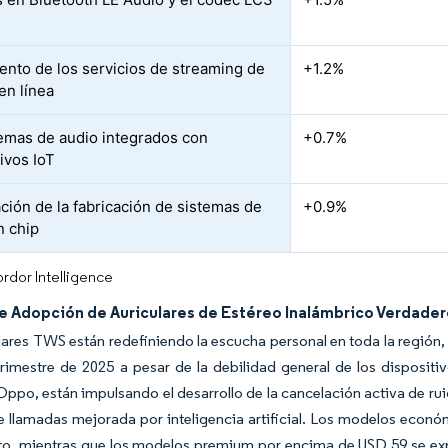
ento de los servicios de streaming de
+1.2%
en línea
emas de audio integrados con
+0.7%
ivos IoT
ación de la fabricación de sistemas de
+0.9%
n chip
rdor Intelligence
e Adopción de Auriculares de Estéreo Inalámbrico Verdade
lares TWS están redefiniendo la escucha personal en toda la región,
trimestre de 2025 a pesar de la debilidad general de los dispositi
ppo, están impulsando el desarrollo de la cancelación activa de ruid
e llamadas mejorada por inteligencia artificial. Los modelos eco
, mientras que los modelos premium por encima de USD 59 se expand