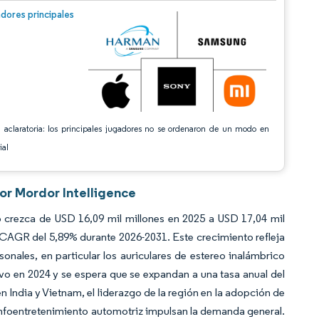
n © Mordor Intelligence. El uso requiere atribución según CC BY 4.0.
dores principales
 aclaratoria: los principales jugadores no se ordenaron de un modo en
ial
por Mordor Intelligence
 crezca de USD 16,09 mil millones en 2025 a USD 17,04 mil
 CAGR del 5,89% durante 2026-2031. Este crecimiento refleja
onales, en particular los auriculares de estereo inalámbrico
vo en 2024 y se espera que se expandan a una tasa anual del
n India y Vietnam, el liderazgo de la región en la adopción de
 infoentretenimiento automotriz impulsan la demanda general.