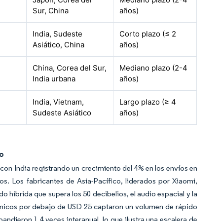
Sur, China
años)
India, Sudeste
Corto plazo (≤ 2
Asiático, China
años)
China, Corea del Sur,
Mediano plazo (2-4
India urbana
años)
India, Vietnam,
Largo plazo (≥ 4
Sudeste Asiático
años)
ro
 con India registrando un crecimiento del 4% en los envíos en
vos. Los fabricantes de Asia-Pacífico, liderados por Xiaomi,
o híbrida que supera los 50 decibelios, el audio espacial y la
nómicos por debajo de USD 25 captaron un volumen de rápido
ieron 1,4 veces interanual, lo que ilustra una escalera de