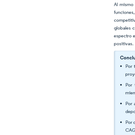
Al mismo 
funciones
competitiv
globales c
espectro e
positivas.
Conclu
Por 
proy
Por 
mien
Por 
depo
Por 
CAGR