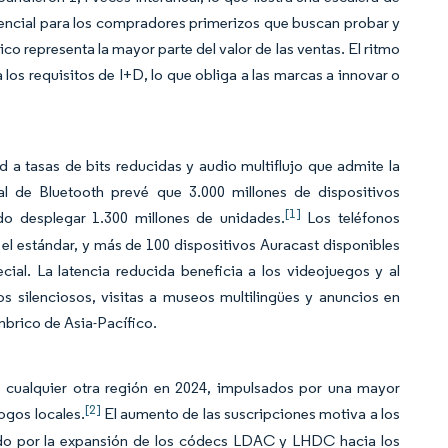
esencial para los compradores primerizos que buscan probar y
co representa la mayor parte del valor de las ventas. El ritmo
 los requisitos de I+D, lo que obliga a las marcas a innovar o
a tasas de bits reducidas y audio multiflujo que admite la
al de Bluetooth prevé que 3.000 millones de dispositivos
[1]
o desplegar 1.300 millones de unidades.
Los teléfonos
 el estándar, y más de 100 dispositivos Auracast disponibles
ial. La latencia reducida beneficia a los videojuegos y al
s silenciosos, visitas a museos multilingües y anuncios en
brico de Asia-Pacífico.
 cualquier otra región en 2024, impulsados por una mayor
[2]
ogos locales.
El aumento de las suscripciones motiva a los
ado por la expansión de los códecs LDAC y LHDC hacia los