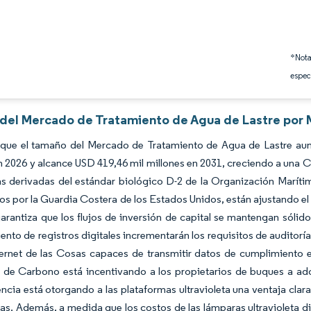
*Nota
espec
s del Mercado de Tratamiento de Agua de Lastre por 
 que el tamaño del Mercado de Tratamiento de Agua de Lastre aum
n 2026 y alcance USD 419,46 mil millones en 2031, creciendo a una 
as derivadas del estándar biológico D-2 de la Organización Marítim
os por la Guardia Costera de los Estados Unidos, están ajustando el
arantiza que los flujos de inversión de capital se mantengan sólid
nto de registros digitales incrementarán los requisitos de auditor
ternet de las Cosas capaces de transmitir datos de cumplimiento 
d de Carbono está incentivando a los propietarios de buques a ad
ncia está otorgando a las plataformas ultravioleta una ventaja cla
icas. Además, a medida que los costos de las lámparas ultravioleta d