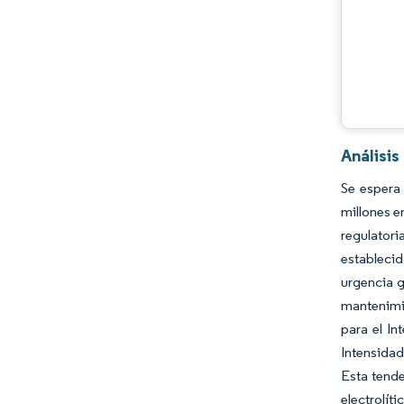
Análisi
Se espera
millones e
regulatori
establecid
urgencia g
mantenimie
para el In
Intensida
Esta tende
electrolít