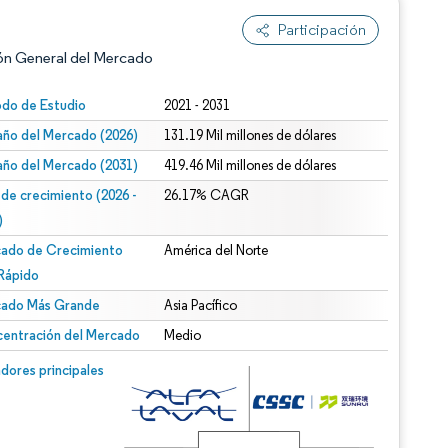
Participación
ón General del Mercado
odo de Estudio
2021 - 2031
ño del Mercado (2026)
131.19 Mil millones de dólares
ño del Mercado (2031)
419.46 Mil millones de dólares
 de crecimiento (2026 -
26.17% CAGR
)
ado de Crecimiento
América del Norte
n según CC BY 4.0.
Rápido
ado Más Grande
Asia Pacífico
entración del Mercado
Medio
n © Mordor Intelligence. El uso requiere atribución según CC BY 4.0.
dores principales