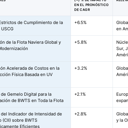
RES
(~) % DE IMPACTO
RELEV
EN EL PRONÓSTICO
DE CAGR
Estrictos de Cumplimiento de la
+6.5%
Globa
a USCG
en Am
ón de la Flota Naviera Global y
+5.8%
Núcle
Modernización
Sur, 
Améri
ón Acelerada de Costos en la
+3.2%
Globa
cción Física Basada en UV
Améri
 de Gemelo Digital para la
+2.1%
Europ
ación de BWTS en Toda la Flota
expan
 del Indicador de Intensidad de
+2.8%
Globa
 (CII) sobre BWTS
y la 
icamente Eficientes