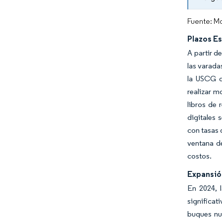
Fuente: Mo
Plazos E
A partir d
las varada
la USCG d
realizar m
libros de 
digitales 
con tasas 
ventana de
costos.
Expansión
En 2024, 
significat
buques nu