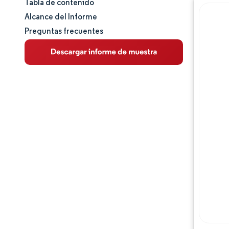
Tabla de contenido
Tamaño y cuota de mercado
Alcance del Informe
Preguntas frecuentes
Análisis de mercado
Tendencias e ideas
Análisis de segmentos
Análisis geográfico
Panorama competitivo
Jugadores principales
Desarrollos de la industria