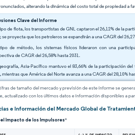
onunciados, alterando la dinámica del costo total de propiedad a fav
siones Clave del Informe
tipo de flota, los transportistas de GNL captaron el 26,12% de la par
; se proyecta que los petroleros se expandirán a una CAGR del 26,2
tipo de método, los sistemas físicos lideraron con una partic
pectiva de CAGR del 26,58% hasta 2031.
geografía, Asia-Pacífico mantuvo el 83,66% de la participación de
, mientras que América del Norte avanza a una CAGR del 28,10% has
cifras de tamaño del mercado y previsión de este informe se gener
ce, actualizado con los últimos datos e información disponibles a par
ias e Información del Mercado Global de Tratamien
del Impacto de los Impulsores
*