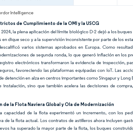
rdor Intelligence
strictos de Cumplimiento de la OMI y la USCG
e 2024, la plena aplicación del límite biológico D-2 dejó a los buqu
s en dique seco y a la supervisión inconsistente por parte de los es
escalificó varios sistemas aprobados en Europa. Como resultado
odernizaciones de segunda ronda, lo que generó inflación en los p
registro electrónicos transformaron la evidencia de inspección, pa
seguros, favoreciendo las plataformas equipadas con IoT. Las acci
de detención en alza en centros importantes como Singapur y Long B
 instalación, sino que también acelera las decisiones de compra,
 de la Flota Naviera Global y Ola de Modernización
la capacidad de la flota experimentó un incremento, con los pe
iva de la flota actual. Los contratos de astilleros ahora incluyen gas
evos ha superado la mayor parte de la flota, los buques construi