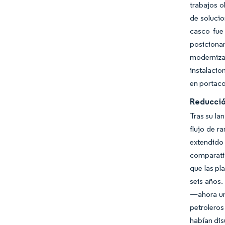
trabajos o
de solucio
casco fue
posiciona
moderniza
instalacio
en portaco
Reducció
Tras su la
flujo de r
extendido
comparativ
que las pl
seis años.
—ahora una
petroleros
habían dis