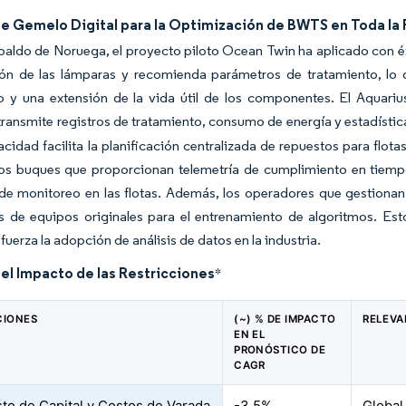
de Gemelo Digital para la Optimización de BWTS en Toda la 
paldo de Noruega, el proyecto piloto Ocean Twin ha aplicado con éxi
ón de las lámparas y recomienda parámetros de tratamiento, lo q
do y una extensión de la vida útil de los componentes. El Aquar
transmite registros de tratamiento, consumo de energía y estadística
acidad facilita la planificación centralizada de repuestos para fl
los buques que proporcionan telemetría de cumplimiento en tiempo
e monitoreo en las flotas. Además, los operadores que gestionan 
s de equipos originales para el entrenamiento de algoritmos. Est
fuerza la adopción de análisis de datos en la industria.
del Impacto de las Restricciones
*
CIONES
(~) % DE IMPACTO
RELEVA
EN EL
PRONÓSTICO DE
CAGR
sto de Capital y Costos de Varada
-3.5%
Global