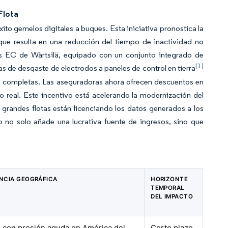
Flota
to gemelos digitales a buques. Esta iniciativa pronostica la
ue resulta en una reducción del tiempo de inactividad no
ius EC de Wärtsilä, equipado con un conjunto integrado de
[1]
s de desgaste de electrodos a paneles de control en tierra
otas completas. Las aseguradoras ahora ofrecen descuentos en
 real. Este incentivo está acelerando la modernización del
grandes flotas están licenciando los datos generados a los
o no solo añade una lucrativa fuente de ingresos, sino que
NCIA GEOGRÁFICA
HORIZONTE
TEMPORAL
DEL IMPACTO
, con presión aguda en América del
Corto plazo