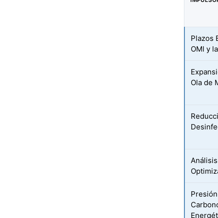
IMPULSO
Plazos 
OMI y l
Expansi
Ola de 
Reducci
Desinfe
Análisis
Optimiz
Presión
Carbono
Energét