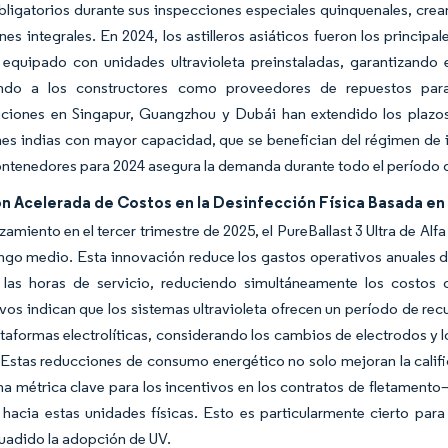
bligatorios durante sus inspecciones especiales quinquenales, cre
nes integrales. En 2024, los astilleros asiáticos fueron los princ
 equipado con unidades ultravioleta preinstaladas, garantizando
ndo a los constructores como proveedores de repuestos para
ciones en Singapur, Guangzhou y Dubái han extendido los plazos 
nes indias con mayor capacidad, que se benefician del régimen de 
ntenedores para 2024 asegura la demanda durante todo el período 
n Acelerada de Costos en la Desinfección Física Basada en
nzamiento en el tercer trimestre de 2025, el PureBallast 3 Ultra de A
ango medio. Esta innovación reduce los gastos operativos anuales d
 las horas de servicio, reduciendo simultáneamente los costos
os indican que los sistemas ultravioleta ofrecen un período de rec
ataformas electrolíticas, considerando los cambios de electrodos y 
 Estas reducciones de consumo energético no solo mejoran la calif
 métrica clave para los incentivos en los contratos de fletamento—
 hacia estas unidades físicas. Esto es particularmente cierto par
uadido la adopción de UV.