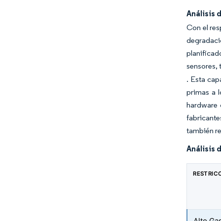
Análisis 
Con el res
degradaci
planifica
sensores, 
. Esta cap
primas a 
hardware d
fabricante
también re
Análisis 
RESTRIC
Alto Ga