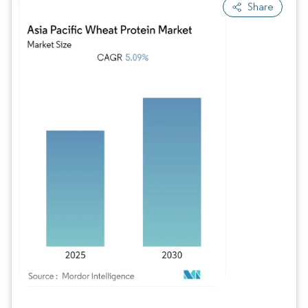
Share
Imagen © Mordor Intelligence. El uso requiere atribución según CC BY 4.0.