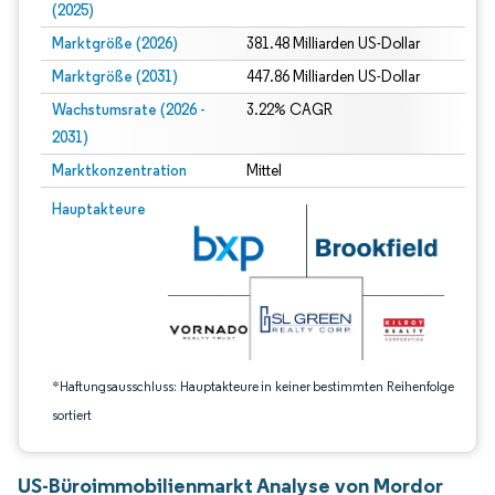
(2025)
Marktgröße (2026)
381.48 Milliarden US-Dollar
Marktgröße (2031)
447.86 Milliarden US-Dollar
Wachstumsrate (2026 -
3.22% CAGR
2031)
Marktkonzentration
Mittel
Bild © Mordor Intelligence. Wiederverwendung erfordert Namensnennung gem
Hauptakteure
*Haftungsausschluss: Hauptakteure in keiner bestimmten Reihenfolge
sortiert
US-Büroimmobilienmarkt Analyse von Mordor