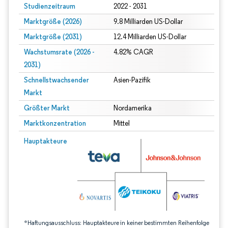
Studienzeitraum
2022 - 2031
Marktgröße (2026)
9.8 Milliarden US-Dollar
Marktgröße (2031)
12.4 Milliarden US-Dollar
Wachstumsrate (2026 -
4.82% CAGR
2031)
Schnellstwachsender
Asien-Pazifik
Markt
Größter Markt
Nordamerika
Marktkonzentration
Mittel
Bild © Mordor Intelligence. Wiederverwendung erfordert Namensnennung gem
Hauptakteure
*Haftungsausschluss: Hauptakteure in keiner bestimmten Reihenfolge