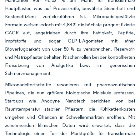
Marktanteil von 46,62 % am Markt für transdermale
Hautpflaster, was auf Prozessreife, bewährte Sicherheit und
Kosteneffizienz zurückzuführen ist. Mikronadelgestützte
Formate weisen jedoch mit 4,88 % die höchste prognostizierte
CAGR auf, angetrieben durch ihre Fähigkeit, Peptide,
Impfstoffe und sogar GLP-1-Agonisten mit einer
Bioverfügbarkeit von über 50 % zu verabreichen. Reservoir-
und Matrixpflaster behalten Nischenrollen bei der kontrollierten
Freisetzung von Analgetika bzw. im generischen
Schmerzmanagement.
Mikronadelfortschritte resonieren mit pharmazeutischen
Pipelines, die nun größere biologische Moleküle umfassen.
Start-ups wie Anodyne Nanotech berichten von bei
Raumtemperatur stabilen Pflastern, die Kühlkettenkosten
umgehen und Chancen in Schwellenmärkten eröffnen. Mit
zunehmenden klinischen Daten wird erwartet, dass die
Technologie einen Teil der Marktgröße für transdermale