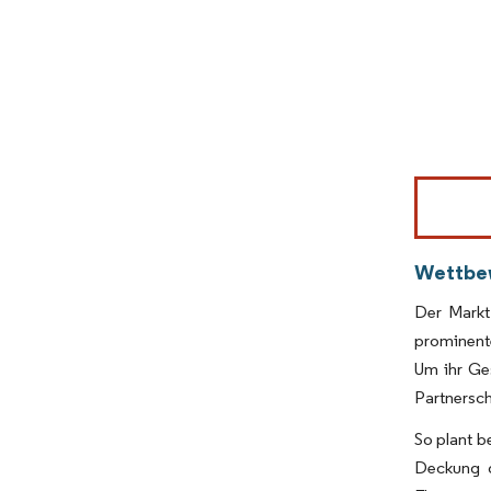
Bild © Mor
Wettbe
Der Markt 
prominent
Um ihr Ge
Partnersch
So plant b
Deckung d