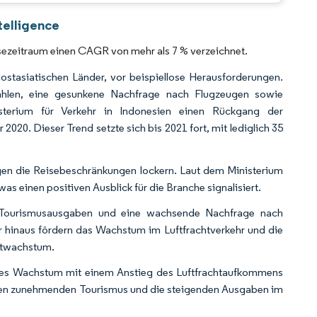
CC BY 4.0.
telligence
nosezeitraum einen CAGR von mehr als 7 % verzeichnet.
dostasiatischen Länder, vor beispiellose Herausforderungen.
ahlen, eine gesunkene Nachfrage nach Flugzeugen sowie
isterium für Verkehr in Indonesien einen Rückgang der
2020. Dieser Trend setzte sich bis 2021 fort, mit lediglich 35
ngen die Reisebeschränkungen lockern. Laut dem Ministerium
as einen positiven Ausblick für die Branche signalisiert.
de Tourismusausgaben und eine wachsende Nachfrage nach
 hinaus fördern das Wachstum im Luftfrachtverkehr und die
ktwachstum.
arkes Wachstum mit einem Anstieg des Luftfrachtaufkommens
 den zunehmenden Tourismus und die steigenden Ausgaben im