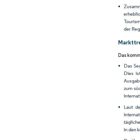
Zusamme
erhebli
Touris
der Reg
Markttre
Das komm
Das Seg
Dies is
Ausgabe
zum süd
interna
Laut d
interna
täglich
in den 