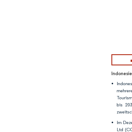
Bild © Mor
Indonesie
Indones
mehrere
Tourism
bis 20
zweitsc
Im Deze
Ltd (CC