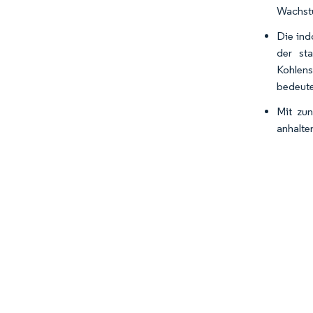
Wachstu
Die ind
der st
Kohlens
bedeute
Mit zun
anhalte