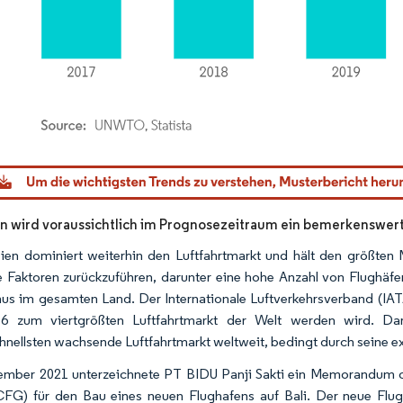
dor Intelligence. Wiederverwendung erfordert Namensnennung gemäß CC BY 4.0.
n wird voraussichtlich im Prognosezeitraum ein bemerkenswe
ien dominiert weiterhin den Luftfahrtmarkt und hält den größten
 Faktoren zurückzuführen, darunter eine hohe Anzahl von Flughäfe
us im gesamten Land. Der Internationale Luftverkehrsverband (IATA
36 zum viertgrößten Luftfahrtmarkt der Welt werden wird. Da
hnellsten wachsende Luftfahrtmarkt weltweit, bedingt durch seine
mber 2021 unterzeichnete PT BIDU Panji Sakti ein Memorandum o
FG) für den Bau eines neuen Flughafens auf Bali. Der neue Flu