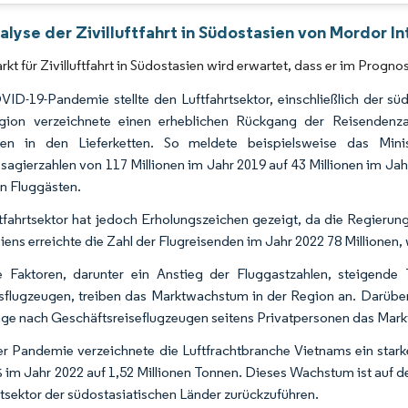
Bild © Mordor Intelligence. Wiederverwendung erfordert Namensnennung gemäß 
lyse der Zivilluftfahrt in Südostasien von Mordor In
rkt für Zivilluftfahrt in Südostasien wird erwartet, dass er im Prog
ID-19-Pandemie stellte den Luftfahrtsektor, einschließlich der sü
gion verzeichnete einen erheblichen Rückgang der Reisendenz
gen in den Lieferketten. So meldete beispielsweise das Min
sagierzahlen von 117 Millionen im Jahr 2019 auf 43 Millionen im Jahr 
en Fluggästen.
tfahrtsektor hat jedoch Erholungszeichen gezeigt, da die Regieru
ens erreichte die Zahl der Flugreisenden im Jahr 2022 78 Millionen, w
e Faktoren, darunter ein Anstieg der Fluggastzahlen, steigen
sflugzeugen, treiben das Marktwachstum in der Region an. Darüber
ge nach Geschäftsreiseflugzeugen seitens Privatpersonen das Mar
er Pandemie verzeichnete die Luftfrachtbranche Vietnams ein st
 im Jahr 2022 auf 1,52 Millionen Tonnen. Dieses Wachstum ist auf
rtsektor der südostasiatischen Länder zurückzuführen.