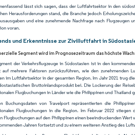
nfassend lässt sich sagen, dass der Luftfahrtsektor in den süd
chen Herausforderungen stand, die Branche jedoch Erholungszeiche
musausgaben und eine zunehmende Nachfrage nach Flugzeugen und
ion voran.
nds und Erkenntnisse zur Zivilluftfahrt in Südostasi
erzielle Segment wird im Prognosezeitraum das höchste Wach
ment der Verkehrsflugzeuge in Südostasien ist in den kommende
t auf mehrere Faktoren zurückzuführen, wie den zunehmenden L
n im Luftfahrtsektor in der gesamten Region. Im Jahr 2021 trug die
ostasiatischen Bruttoinlandsprodukt bei. Die Lockerung der Rei
tionalen Flugbuchungen in Länder wie die Philippinen und Thailand g
en Buchungsdaten von Travelport repräsentierten die Philippi
tionalen Flugbuchungen in die Region. Im Februar 2022 stiegen
en Flugbuchungen auf den Philippinen einen beeindruckenden Wert vo
kommenden Jahren fortsetzt und zu einem weiteren Anstieg des Luftv