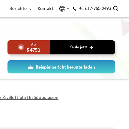
Berichte
Kontakt
+1 617-765-2493
4750
 Zivilluftfahrt In Südostasien
n