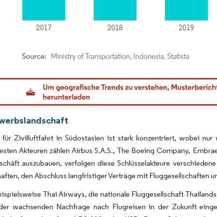
dor Intelligence. Wiederverwendung erfordert Namensnennung gemäß CC BY 4.0.
werbslandschaft
für Zivilluftfahrt in Südostasien ist stark konzentriert, wobei n
esten Akteuren zählen Airbus S.A.S., The Boeing Company, Embraer
schäft auszubauen, verfolgen diese Schlüsselakteure verschieden
aften, den Abschluss langfristiger Verträge mit Fluggesellschaften u
eispielsweise Thai Airways, die nationale Fluggesellschaft Thailands
er wachsenden Nachfrage nach Flugreisen in der Zukunft einges