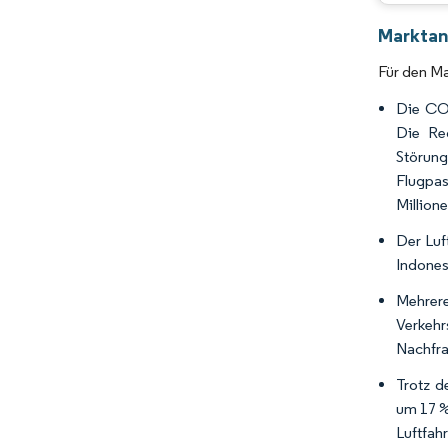
Marktana
Für den Ma
Die COV
Die Re
Störun
Flugpas
Million
Der Luf
Indonesi
Mehrer
Verkehr
Nachfra
Trotz d
um 17 %
Luftfah