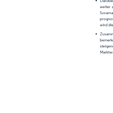
Darüber
weiter 
Suvarna
prognos
wird di
Zusamm
bemerk
steigen
Marktwa