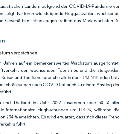
ostasiatischen Ländern aufgrund der COVID-19-Pandemie vor
n zeigt. Faktoren wie steigende Fluggastzahlen, wachsende
 Geschäftsreiseflugzeugen treiben das Marktwachstum in
en
stum verzeichnen
n Jahren auf ein bemerkenswertes Wachstum ausgerichtet.
uftverkehr, den wachsenden Tourismus und die steigenden
 Reise- und Tourismusbranche allein über 143 Milliarden USD
sebeschränkungen nach COVID hat auch zu einem Anstieg der
eführt.
nen und Thailand im Jahr 2022 zusammen über 50 % aller
 die internationalen Flugbuchungen um 114 %, während die
n 294 % erreichten. Es wird erwartet, dass sich dieser Trend
erkehrs führt.