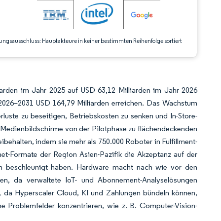
ungsausschluss: Hauptakteure in keiner bestimmten Reihenfolge sortiert
iarden im Jahr 2025 auf USD 63,12 Milliarden im Jahr 2026
2026–2031 USD 164,79 Milliarden erreichen. Das Wachstum
luste zu beseitigen, Betriebskosten zu senken und In-Store-
s-Medienbildschirme von der Pilotphase zu flächendeckenden
halten, indem sie mehr als 750.000 Roboter in Fulfillment-
t-Formate der Region Asien-Pazifik die Akzeptanz auf der
izen beschleunigt haben. Hardware macht nach wie vor den
ten, da verwaltete IoT- und Abonnement-Analyselösungen
, da Hyperscaler Cloud, KI und Zahlungen bündeln können,
he Problemfelder konzentrieren, wie z. B. Computer-Vision-