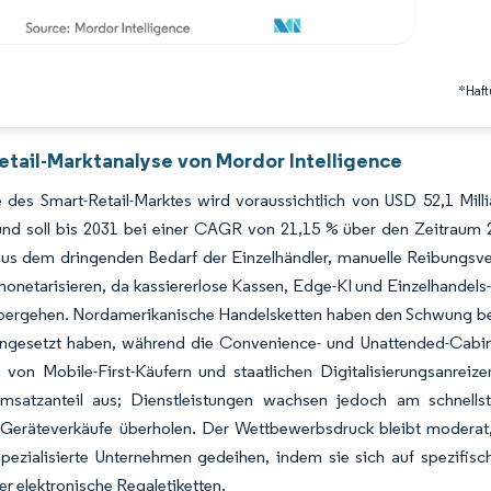
*Haft
etail-Marktanalyse von Mordor Intelligence
 des Smart-Retail-Marktes wird voraussichtlich von USD 52,1 Mill
nd soll bis 2031 bei einer CAGR von 21,15 % über den Zeitraum 
 aus dem dringenden Bedarf der Einzelhändler, manuelle Reibungsver
onetarisieren, da kassiererlose Kassen, Edge-KI und Einzelhandel
bergehen. Nordamerikanische Handelsketten haben den Schwung beibe
ingesetzt haben, während die Convenience- und Unattended-Cabine
 von Mobile-First-Käufern und staatlichen Digitalisierungsanre
msatzanteil aus; Dienstleistungen wachsen jedoch am schnells
 Geräteverkäufe überholen. Der Wettbewerbsdruck bleibt moderat
pezialisierte Unternehmen gedeihen, indem sie sich auf spezifisc
r elektronische Regaletiketten.