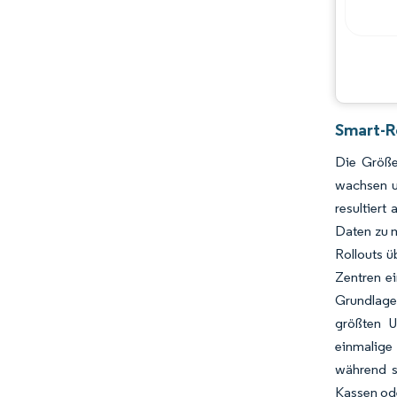
Smart-R
Die Größe
wachsen u
resultiert
Daten zu m
Rollouts ü
Zentren e
Grundlage
größten U
einmalige
während s
Kassen ode