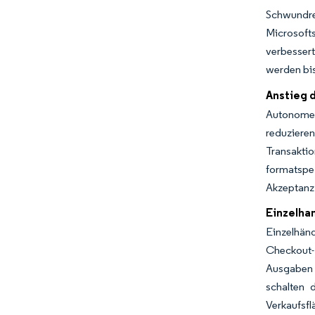
Schwundre
Microsofts
verbesser
werden bis
Anstieg d
Autonome 
reduziere
Transakti
formatspe
Akzeptanz
Einzelha
Einzelhän
Checkout-
Ausgaben 
schalten 
Verkaufsfl