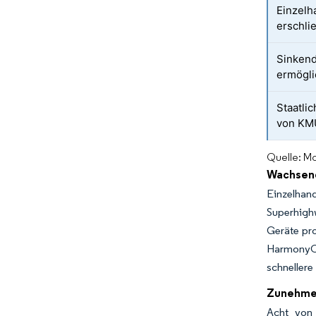
Einzel
erschli
Sinken
ermögli
Staatlic
von KM
Quelle: Mo
Wachsend
Einzelhand
Superhigh
Geräte pro
HarmonyOS
schnellere
Zunehmend
Acht von 