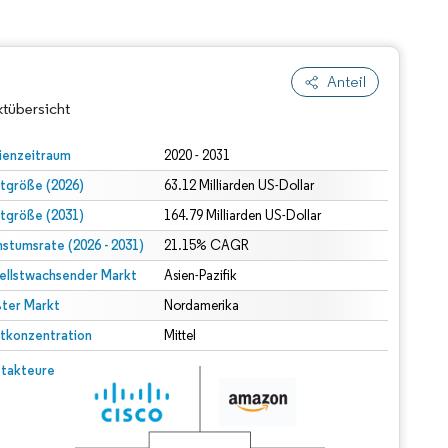
Anteil
tübersicht
ienzeitraum
2020 - 2031
tgröße (2026)
63.12 Milliarden US-Dollar
tgröße (2031)
164.79 Milliarden US-Dollar
stumsrate (2026 - 2031)
21.15% CAGR
ellstwachsender Markt
Asien-Pazifik
ter Markt
Nordamerika
dert Namensnennung gemäß CC BY 4.0.
tkonzentration
Mittel
© Mordor Intelligence. Wiederverwendung erfordert Namensnennung gemäß CC BY 4.0.
takteure