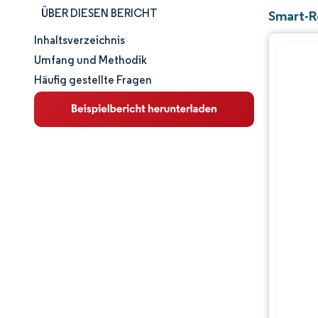
ÜBER DIESEN BERICHT
Smart-R
Inhaltsverzeichnis
Marktgröße und -anteil
Umfang und Methodik
Häufig gestellte Fragen
Marktanalyse
Trends und Einblicke
Segmentanalyse
Geografische Analyse
Wettbewerbslandschaft
Hauptakteure
Branchenentwicklungen