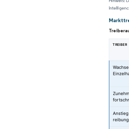
Hinweis: 
Intelligen
Markttr
Treibera
TREIBER
Wachsen
Einzelh
Zunehme
fortschr
Anstieg
reibung