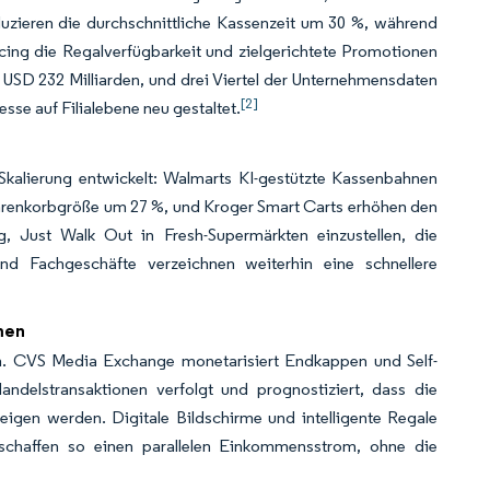
ieren die durchschnittliche Kassenzeit um 30 %, während
cing die Regalverfügbarkeit und zielgerichtete Promotionen
USD 232 Milliarden, und drei Viertel der Unternehmensdaten
[2]
se auf Filialebene neu gestaltet.
kalierung entwickelt: Walmarts KI-gestützte Kassenbahnen
Warenkorbgröße um 27 %, und Kroger Smart Carts erhöhen den
 Just Walk Out in Fresh-Supermärkten einzustellen, die
und Fachgeschäfte verzeichnen weiterhin eine schnellere
men
n. CVS Media Exchange monetarisiert Endkappen und Self-
ndelstransaktionen verfolgt und prognostiziert, dass die
eigen werden. Digitale Bildschirme und intelligente Regale
schaffen so einen parallelen Einkommensstrom, ohne die