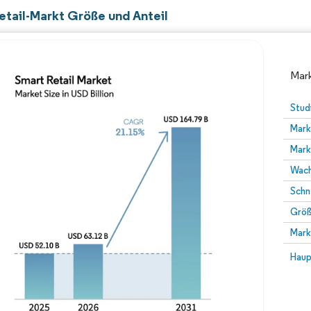
etail-Markt Größe und Anteil
Mark
Stud
Mark
Mark
Wach
Schn
Größ
Bild © Mordor Intelligence. Wiederverwendung erfor
Mark
Bild 
Haup