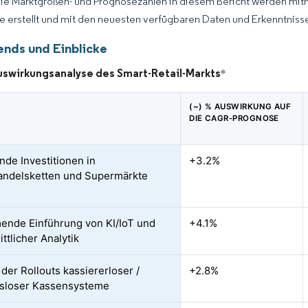
Die Marktgrößen- und Prognosezahlen in diesem Bericht werden mit
ce erstellt und mit den neuesten verfügbaren Daten und Erkenntnissen
ends und Einblicke
uswirkungsanalyse des Smart-Retail-Markts
*
(~) % AUSWIRKUNG AUF
DIE CAGR-PROGNOSE
de Investitionen in
+3.2%
andelsketten und Supermärkte
nde Einführung von KI/IoT und
+4.1%
ittlicher Analytik
 der Rollouts kassiererloser /
+2.8%
sloser Kassensysteme