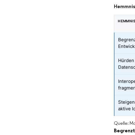
Hemmnisa
HEMMNI
Begrenz
Entwick
Hürden 
Datens
Interop
fragmen
Steigen
aktive 
Quelle: Mo
Begrenzt