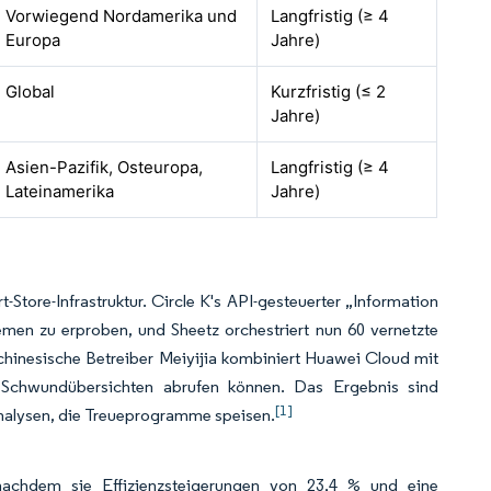
Vorwiegend Nordamerika und
Langfristig (≥ 4
Europa
Jahre)
Global
Kurzfristig (≤ 2
Jahre)
Asien-Pazifik, Osteuropa,
Langfristig (≥ 4
Lateinamerika
Jahre)
-Store-Infrastruktur. Circle K's API-gesteuerter „Information
en zu erproben, und Sheetz orchestriert nun 60 vernetzte
 chinesische Betreiber Meiyijia kombiniert Huawei Cloud mit
 Schwundübersichten abrufen können. Das Ergebnis sind
[1]
analysen, die Treueprogramme speisen.
nachdem sie Effizienzsteigerungen von 23,4 % und eine