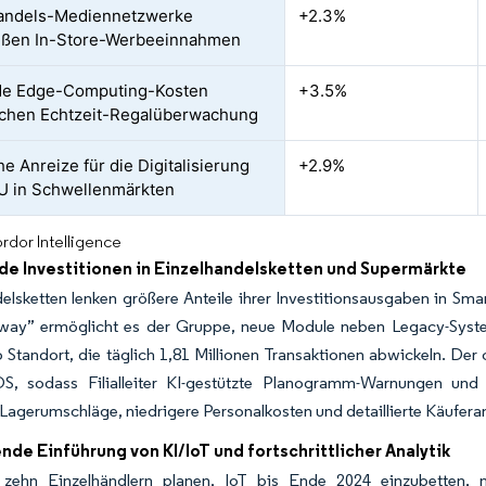
handels-Mediennetzwerke
+2.3%
eßen In-Store-Werbeeinnahmen
de Edge-Computing-Kosten
+3.5%
chen Echtzeit-Regalüberwachung
he Anreize für die Digitalisierung
+2.9%
U in Schwellenmärkten
rdor Intelligence
e Investitionen in Einzelhandelsketten und Supermärkte
elsketten lenken größere Anteile ihrer Investitionsausgaben in Smart
way” ermöglicht es der Gruppe, neue Module neben Legacy-System
 Standort, die täglich 1,81 Millionen Transaktionen abwickeln. Der
, sodass Filialleiter KI-gestützte Planogramm-Warnungen und
 Lagerumschläge, niedrigere Personalkosten und detaillierte Käufer
e Einführung von KI/IoT und fortschrittlicher Analytik
zehn Einzelhändlern planen, IoT bis Ende 2024 einzubetten, 