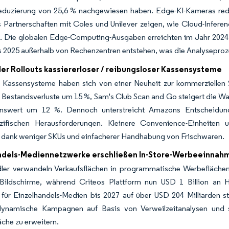
duzierung von 25,6 % nachgewiesen haben. Edge-KI-Kameras reduz
 Partnerschaften mit Coles und Unilever zeigen, wie Cloud-Inferen
t. Die globalen Edge-Computing-Ausgaben erreichten im Jahr 2024 
 2025 außerhalb von Rechenzentren entstehen, was die Analyseprozes
er Rollouts kassiererloser / reibungsloser Kassensysteme
Kassensysteme haben sich von einer Neuheit zur kommerziellen S
n Bestandsverluste um 15 %, Sam's Club Scan and Go steigert die 
onswert um 12 %. Dennoch unterstreicht Amazons Entscheidung,
zifischen Herausforderungen. Kleinere Convenience-Einheiten 
 dank weniger SKUs und einfacherer Handhabung von Frischwaren.
ndels-Mediennetzwerke erschließen In-Store-Werbeeinnah
dler verwandeln Verkaufsflächen in programmatische Werbefläche
Bildschirme, während Criteos Plattform nun USD 1 Billion an Ha
für Einzelhandels-Medien bis 2027 auf über USD 204 Milliarden st
dynamische Kampagnen auf Basis von Verweilzeitanalysen und 
äche zu erweitern.