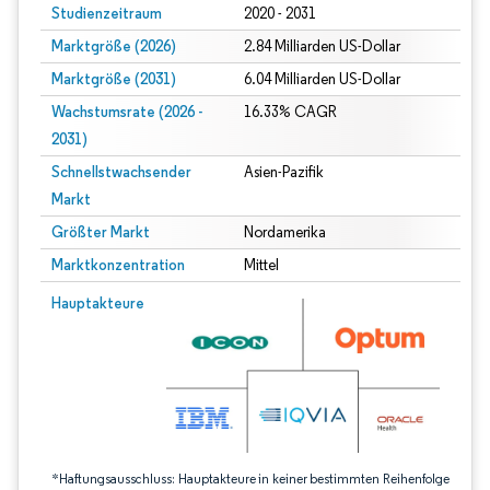
Studienzeitraum
2020 - 2031
Marktgröße (2026)
2.84 Milliarden US-Dollar
Marktgröße (2031)
6.04 Milliarden US-Dollar
Wachstumsrate (2026 -
16.33% CAGR
2031)
Schnellstwachsender
Asien-Pazifik
Markt
Größter Markt
Nordamerika
Marktkonzentration
Mittel
Bild © Mordor Intelligence. Wiederverwendung erfordert Namensnennung gem
Hauptakteure
*Haftungsausschluss: Hauptakteure in keiner bestimmten Reihenfolge