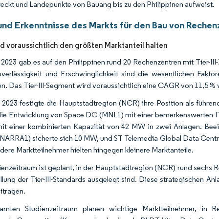
reckt und Landepunkte von Bauang bis zu den Philippinen aufweist.
und Erkenntnisse des Markts für den Bau von Rechenz
ird voraussichtlich den größten Marktanteil halten
 2023 gab es auf den Philippinen rund 20 Rechenzentren mit Tier-III-
erlässigkeit und Erschwinglichkeit sind die wesentlichen Faktor
en. Das Tier-III-Segment wird voraussichtlich eine CAGR von 11,5 %
 2023 festigte die Hauptstadtregion (NCR) ihre Position als führend
ie Entwicklung von Space DC (MNL1) mit einer bemerkenswerten IT-
mit einer kombinierten Kapazität von 42 MW in zwei Anlagen. Be
NARRA1) sicherte sich 10 MW, und ST Telemedia Global Data Centres
ere Marktteilnehmer hielten hingegen kleinere Marktanteile.
ienzeitraum ist geplant, in der Hauptstadtregion (NCR) rund sechs R
üllung der Tier-III-Standards ausgelegt sind. Diese strategischen 
itragen.
amten Studienzeitraum planen wichtige Marktteilnehmer, in Re