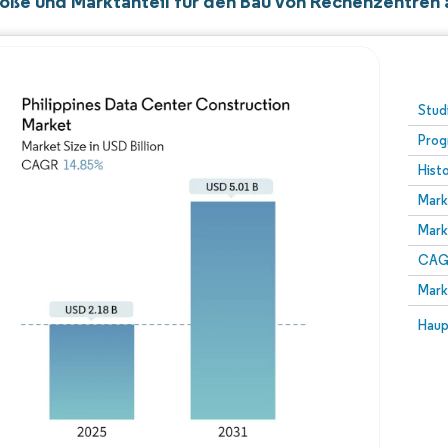
öße und Marktanteil für den Bau von Rechenzentren a
Stud
Prog
Hist
Mark
Mark
CAGR
Mark
Haup