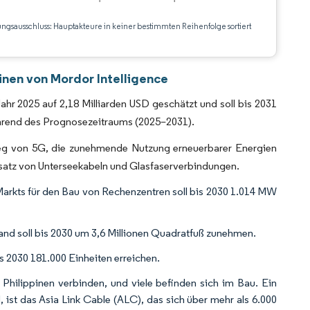
ungsausschluss: Hauptakteure in keiner bestimmten Reihenfolge sortiert
CC BY 4.0.
inen von Mordor Intelligence
hr 2025 auf 2,18 Milliarden USD geschätzt und soll bis 2031
ährend des Prognosezeitraums (2025–2031).
tieg von 5G, die zunehmende Nutzung erneuerbarer Energien
nsatz von Unterseekabeln und Glasfaserverbindungen.
 Markts für den Bau von Rechenzentren soll bis 2030 1.014 MW
nd soll bis 2030 um 3,6 Millionen Quadratfuß zunehmen.
s 2030 181.000 Einheiten erreichen.
Philippinen verbinden, und viele befinden sich im Bau. Ein
 ist das Asia Link Cable (ALC), das sich über mehr als 6.000