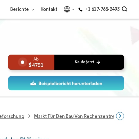
Berichte
Kontakt
+1 617-765-2493
4750
ieforschung
Markt Für Den Bau Von Rechenzentren Auf Den P