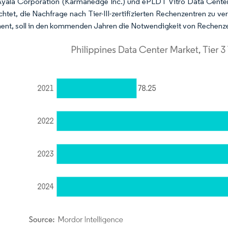
la Corporation (Karmanedge Inc.) und ePLDT Vitro Data Center. 
chtet, die Nachfrage nach Tier-III-zertifizierten Rechenzentren zu v
ment, soll in den kommenden Jahren die Notwendigkeit von Rechenz