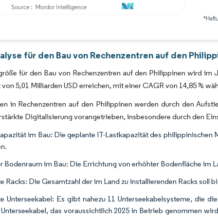
*Haft
Bild © Mordor Intelligence. Wiederverwendung erfordert Namensnennung gemäß 
alyse für den Bau von Rechenzentren auf den Philipp
röße für den Bau von Rechenzentren auf den Philippinen wird im Ja
 von 5,01 Milliarden USD erreichen, mit einer CAGR von 14,85 % w
onen in Rechenzentren auf den Philippinen werden durch den Aufs
rstärkte Digitalisierung vorangetrieben, insbesondere durch den Ei
kapazität im Bau: Die geplante IT-Lastkapazität des philippinischen
en.
r Bodenraum im Bau: Die Errichtung von erhöhter Bodenfläche im La
e Racks: Die Gesamtzahl der im Land zu installierenden Racks soll bi
e Unterseekabel: Es gibt nahezu 11 Unterseekabelsysteme, die die 
 Unterseekabel, das voraussichtlich 2025 in Betrieb genommen wird,