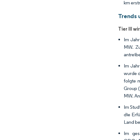
km erst
Trends 
Tier III w
Im Jahr
MW. Zuv
antreib
Im Jahr
wurde d
folgte 
Group (
MW. And
Im Stud
die Erf
Land be
Im ges