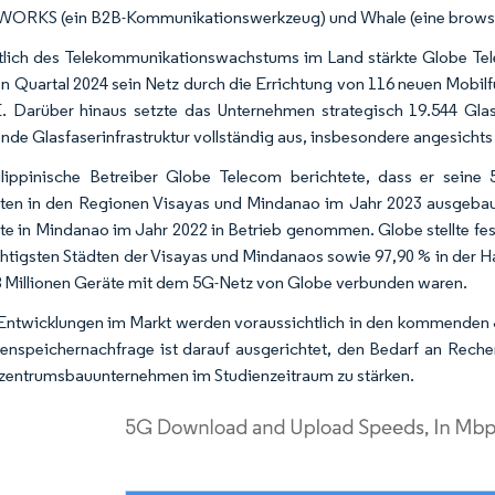
WORKS (ein B2B-Kommunikationswerkzeug) und Whale (eine browser
tlich des Telekommunikationswachstums im Land stärkte Globe Tele
en Quartal 2024 sein Netz durch die Errichtung von 116 neuen Mobi
. Darüber hinaus setzte das Unternehmen strategisch 19.544 Gla
nde Glasfaserinfrastruktur vollständig aus, insbesondere angesichts
lippinische Betreiber Globe Telecom berichtete, dass er seine
ten in den Regionen Visayas und Mindanao im Jahr 2023 ausgebau
te in Mindanao im Jahr 2022 in Betrieb genommen. Globe stellte fe
htigsten Städten der Visayas und Mindanaos sowie 97,90 % in der H
8 Millionen Geräte mit dem 5G-Netz von Globe verbunden waren.
Entwicklungen im Markt werden voraussichtlich in den kommenden 
enspeichernachfrage ist darauf ausgerichtet, den Bedarf an Rech
entrumsbauunternehmen im Studienzeitraum zu stärken.