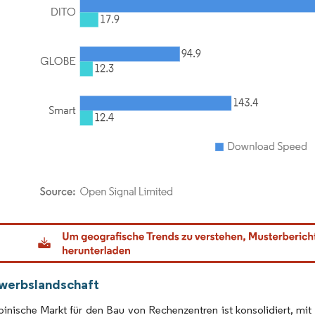
dor Intelligence. Wiederverwendung erfordert Namensnennung gemäß CC BY 4.0.
werbslandschaft
pinische Markt für den Bau von Rechenzentren ist konsolidiert, mi