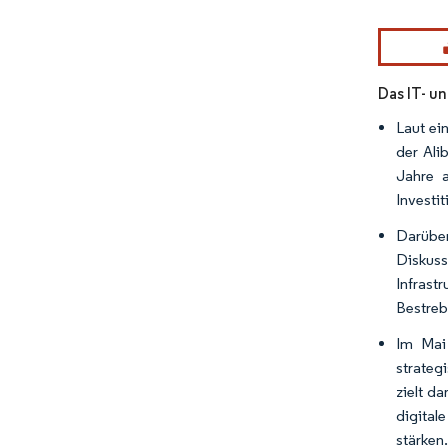
Bild © Mor
Das IT- u
Laut ei
der Ali
Jahre a
Investi
Darübe
Diskuss
Infrast
Bestreb
Im Mai 
strate
zielt d
digital
stärken