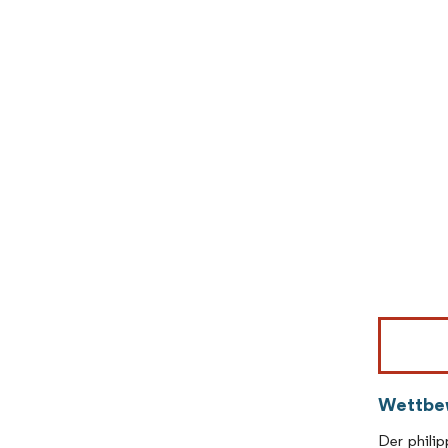
Bild © Mor
Wettbe
Der philip