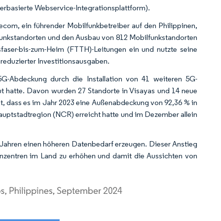
basierte Webservice-Integrationsplattform).
com, ein führender Mobilfunkbetreiber auf den Philippinen,
lfunkstandorten und den Ausbau von 812 Mobilfunkstandorten
sfaser-bis-zum-Heim (FTTH)-Leitungen ein und nutzte seine
 reduzierter Investitionsausgaben.
 5G-Abdeckung durch die Installation von 41 weiteren 5G-
t hatte. Davon wurden 27 Standorte in Visayas und 14 neue
st, dass es im Jahr 2023 eine Außenabdeckung von 92,36 % in
auptstadtregion (NCR) erreicht hatte und im Dezember allein
Jahren einen höheren Datenbedarf erzeugen. Dieser Anstieg
enzentren im Land zu erhöhen und damit die Aussichten von