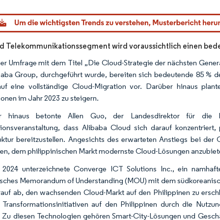
dor Intelligence. Wiederverwendung erfordert Namensnennung gemäß CC BY 4.0.
nd Telekommunikationssegment wird voraussichtlich einen bed
ner Umfrage mit dem Titel „Die Cloud-Strategie der nächsten Gener
baba Group, durchgeführt wurde, bereiten sich bedeutende 85 % de
uf eine vollständige Cloud-Migration vor. Darüber hinaus plan
tionen im Jahr 2023 zu steigern.
r hinaus betonte Allen Guo, der Landesdirektor für die Ph
ionsveranstaltung, dass Alibaba Cloud sich darauf konzentriert, 
ruktur bereitzustellen. Angesichts des erwarteten Anstiegs bei der
en, dem philippinischen Markt modernste Cloud-Lösungen anzubiet
2024 unterzeichnete Converge ICT Solutions Inc., ein namhafte
gisches Memorandum of Understanding (MOU) mit dem südkoreanis
arauf ab, den wachsenden Cloud-Markt auf den Philippinen zu ersch
e Transformationsinitiativen auf den Philippinen durch die Nutz
. Zu diesen Technologien gehören Smart-City-Lösungen und Gesc