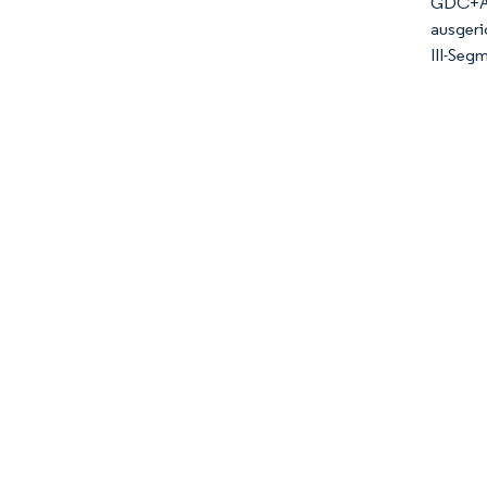
GDC+Aya
ausgeri
III-Seg