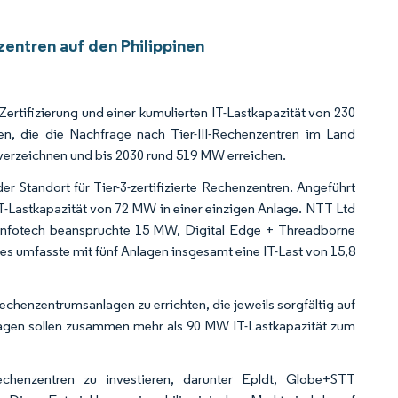
entren auf den Philippinen
Zertifizierung und einer kumulierten IT-Lastkapazität von 230
en, die die Nachfrage nach Tier-III-Rechenzentren im Land
 verzeichnen und bis 2030 rund 519 MW erreichen.
er Standort für Tier-3-zertifizierte Rechenzentren. Angeführt
Lastkapazität von 72 MW in einer einzigen Anlage. NTT Ltd
einfotech beanspruchte 15 MW, Digital Edge + Threadborne
 umfasste mit fünf Anlagen insgesamt eine IT-Last von 15,8
echenzentrumsanlagen zu errichten, die jeweils sorgfältig auf
Anlagen sollen zusammen mehr als 90 MW IT-Lastkapazität zum
chenzentren zu investieren, darunter Epldt, Globe+STT