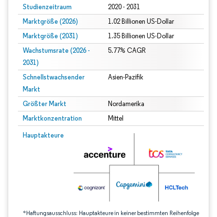
Studienzeitraum
2020 - 2031
Marktgröße (2026)
1.02 Billionen US-Dollar
Marktgröße (2031)
1.35 Billionen US-Dollar
Wachstumsrate (2026 -
5.77% CAGR
2031)
Schnellstwachsender
Asien-Pazifik
Markt
Größter Markt
Nordamerika
Marktkonzentration
Mittel
Bild © Mordor Intelligence. Wiederverwendung erfordert Namensnennung gem
Hauptakteure
*Haftungsausschluss: Hauptakteure in keiner bestimmten Reihenfolge