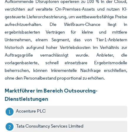
Aufkommende Disruptoren operieren zu 100 % in der Cloud,
verzichten auf veraltete On-Premises-Assets und nutzen KI-
gesteuerte Lieferorchestrierung, um wettbewerbsfähige Preise
aufrechtzuerhalten. Die Weißraum-Chance liegt in
ergebnisbasierten Verträgen für kleine und mittlere
Unternehmen, einem Segment, das von Tier-1-Anbietern
historisch aufgrund hoher Vertriebskosten im Verhältnis zur
Auftragsgröße vernachlässigt wurde. Anbieter, die
vorlagenbasierte, schnell einsetzbare Ergebnismodelle
beherrschen, können inkrementelle Nachfrage erschließen,
ohne den Personalbestand proportional zu erhöhen.
Marktführer im Bereich Outsourcing-
Dienstleistungen
Accenture PLC
Tata Consultancy Services Limited