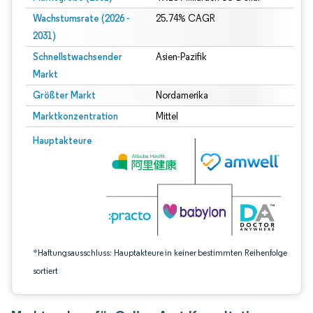
Wachstumsrate (2026 -
25.74% CAGR
2031)
Schnellstwachsender
Asien-Pazifik
Markt
Größter Markt
Nordamerika
Marktkonzentration
Mittel
Bild © Mordor Intelligence. Wiederverwendung erfordert Namensnennung gem
Hauptakteure
*Haftungsausschluss: Hauptakteure in keiner bestimmten Reihenfolge
sortiert