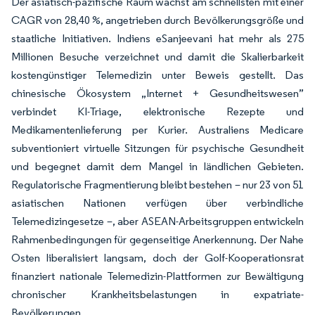
Der asiatisch-pazifische Raum wächst am schnellsten mit einer
CAGR von 28,40 %, angetrieben durch Bevölkerungsgröße und
staatliche Initiativen. Indiens eSanjeevani hat mehr als 275
Millionen Besuche verzeichnet und damit die Skalierbarkeit
kostengünstiger Telemedizin unter Beweis gestellt. Das
chinesische Ökosystem „Internet + Gesundheitswesen”
verbindet KI-Triage, elektronische Rezepte und
Medikamentenlieferung per Kurier. Australiens Medicare
subventioniert virtuelle Sitzungen für psychische Gesundheit
und begegnet damit dem Mangel in ländlichen Gebieten.
Regulatorische Fragmentierung bleibt bestehen – nur 23 von 51
asiatischen Nationen verfügen über verbindliche
Telemedizingesetze –, aber ASEAN-Arbeitsgruppen entwickeln
Rahmenbedingungen für gegenseitige Anerkennung. Der Nahe
Osten liberalisiert langsam, doch der Golf-Kooperationsrat
finanziert nationale Telemedizin-Plattformen zur Bewältigung
chronischer Krankheitsbelastungen in expatriate-
Bevölkerungen.