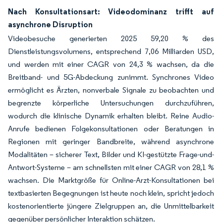
Nach Konsultationsart: Videodominanz trifft auf
asynchrone Disruption
Videobesuche generierten 2025 59,20 % des
Dienstleistungsvolumens, entsprechend 7,06 Milliarden USD,
und werden mit einer CAGR von 24,3 % wachsen, da die
Breitband- und 5G-Abdeckung zunimmt. Synchrones Video
ermöglicht es Ärzten, nonverbale Signale zu beobachten und
begrenzte körperliche Untersuchungen durchzuführen,
wodurch die klinische Dynamik erhalten bleibt. Reine Audio-
Anrufe bedienen Folgekonsultationen oder Beratungen in
Regionen mit geringer Bandbreite, während asynchrone
Modalitäten – sicherer Text, Bilder und KI-gestützte Frage-und-
Antwort-Systeme – am schnellsten mit einer CAGR von 28,1 %
wachsen. Die Marktgröße für Online-Arzt-Konsultationen bei
textbasierten Begegnungen ist heute noch klein, spricht jedoch
kostenorientierte jüngere Zielgruppen an, die Unmittelbarkeit
gegenüber persönlicher Interaktion schätzen.