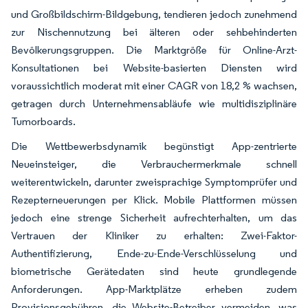
und Großbildschirm-Bildgebung, tendieren jedoch zunehmend
zur Nischennutzung bei älteren oder sehbehinderten
Bevölkerungsgruppen. Die Marktgröße für Online-Arzt-
Konsultationen bei Website-basierten Diensten wird
voraussichtlich moderat mit einer CAGR von 18,2 % wachsen,
getragen durch Unternehmensabläufe wie multidisziplinäre
Tumorboards.
Die Wettbewerbsdynamik begünstigt App-zentrierte
Neueinsteiger, die Verbrauchermerkmale schnell
weiterentwickeln, darunter zweisprachige Symptomprüfer und
Rezepterneuerungen per Klick. Mobile Plattformen müssen
jedoch eine strenge Sicherheit aufrechterhalten, um das
Vertrauen der Kliniker zu erhalten: Zwei-Faktor-
Authentifizierung, Ende-zu-Ende-Verschlüsselung und
biometrische Gerätedaten sind heute grundlegende
Anforderungen. App-Marktplätze erheben zudem
Provisionsgebühren, die Website-Betreiber vermeiden, was