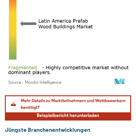
Bild © Mordor Intelligence. Wiederverwendung erfordert Namensnennung gemäß
Jüngste Branchenentwicklungen