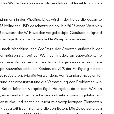
en das Wachstum des gewerblichen Infrastruktursektors in den
Zimmern in der Pipeline. Dies wird in der Folge die gesamte
 Milliarden USD geschätzt und soll bis 2026 einen Wert von
 Bauwesen der VAE werden vorgefertigte Gebäude aufgrund
niedrige Kosten, eine verstärkte Akzeptanz erfahren.
n nach Abschluss des Großteils der Arbeiten außerhalb der
mer müssen sich bei der Wahl der modularen Bauweise keine
rsehbare Probleme machen. In der Regel kann die modulare
 Bauweise senkt die Kosten, da 90 % der Fertigung in einer
n zu reduzieren, wie die Verwendung von Standardmodulen für
rung der Arbeitszeit und die Vermeidung von Problemen wie
nd Beton könnten vorgefertigte Holzgebäude in den VAE an
; es ist einfach zu verarbeiten und sehr anpassungsfähig auf
enstücke und lässt sich leicht mit vorgefertigten Elementen
uckfestigkeit ist ähnlich wie die von Beton. Die Zuweisung von