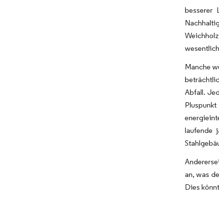
besserer 
Nachhalti
Weichholz,
wesentlich
Manche wür
beträchtli
Abfall. Je
Pluspunkt 
energiein
laufende 
Stahlgebäu
Anderersei
an, was de
Dies könnt