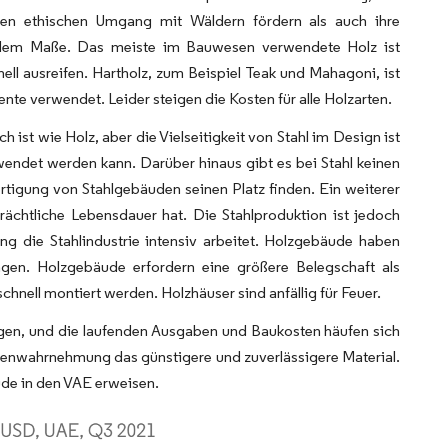
 den ethischen Umgang mit Wäldern fördern als auch ihre
hendem Maße. Das meiste im Bauwesen verwendete Holz ist
ell ausreifen. Hartholz, zum Beispiel Teak und Mahagoni, ist
nte verwendet. Leider steigen die Kosten für alle Holzarten.
ist wie Holz, aber die Vielseitigkeit von Stahl im Design ist
erwendet werden kann. Darüber hinaus gibt es bei Stahl keinen
ertigung von Stahlgebäuden seinen Platz finden. Ein weiterer
trächtliche Lebensdauer hat. Die Stahlproduktion ist jedoch
ng die Stahlindustrie intensiv arbeitet. Holzgebäude haben
gen. Holzgebäude erfordern eine größere Belegschaft als
hnell montiert werden. Holzhäuser sind anfällig für Feuer.
eigen, und die laufenden Ausgaben und Baukosten häufen sich
chenwahrnehmung das günstigere und zuverlässigere Material.
ude in den VAE erweisen.