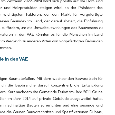
 im Zeitraum 2022–2024 wird sich positiv auf die Holz- und
lz und Holzprodukten steigen wird, so der Präsident des
wichtigsten Faktoren, der den Markt für vorgefertigte
einen Bauindex im Land, der darauf abzielt, die Einführung
n zu fördern, um die Umweltauswirkungen des Bauwesens zu
peraturen in den VAE könnten es für die Menschen im Land
im Vergleich zu anderen Arten von vorgefertigten Gebäuden
hemmen.
de in den VAE
tigen Baumaterialien. Mit dem wachsenden Bewusstsein für
ich die Baubranche darauf konzentriert, die Entwicklung
rdern. Kurz nachdem die Gemeinde Dubai im Jahr 2011 Grüne
äter im Jahr 2014 auf private Gebäude ausgeweitet hatte,
um nachhaltige Bauten zu errichten und eine gesunde und
wie die Grünen Bauvorschriften und Spezifikationen Dubais,