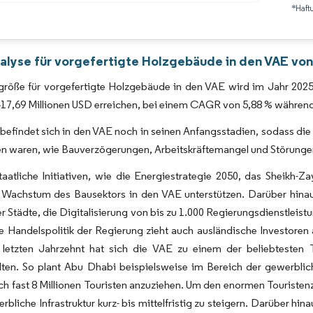
*Haft
Bild © Mordor Intelligence. Wiederverwendung erfordert Namensnennung gemäß 
alyse für vorgefertigte Holzgebäude in den VAE von
röße für vorgefertigte Holzgebäude in den VAE wird im Jahr 2025 
417,69 Millionen USD erreichen, bei einem CAGR von 5,88 % währen
befindet sich in den VAE noch in seinen Anfangsstadien, sodass di
n waren, wie Bauverzögerungen, Arbeitskräftemangel und Störungen 
taatliche Initiativen, wie die Energiestrategie 2050, das Sheik
s Wachstum des Bausektors in den VAE unterstützen. Darüber hinau
ter Städte, die Digitalisierung von bis zu 1.000 Regierungsdienstlei
le Handelspolitik der Regierung zieht auch ausländische Investor
 letzten Jahrzehnt hat sich die VAE zu einem der beliebtesten T
lten. So plant Abu Dhabi beispielsweise im Bereich der gewerblic
ich fast 8 Millionen Touristen anzuziehen. Um den enormen Touristen
erbliche Infrastruktur kurz- bis mittelfristig zu steigern. Darüber hi