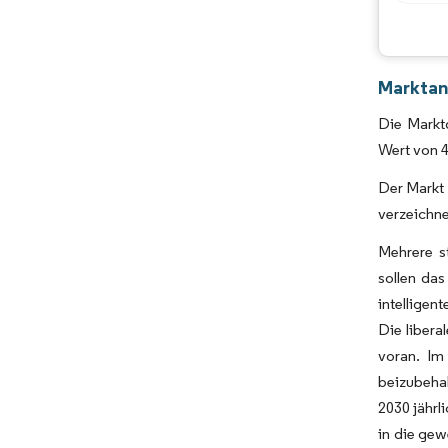
Marktan
Die Marktg
Wert von 
Der Markt 
verzeichne
Mehrere s
sollen da
intelligen
Die libera
voran. Im
beizubeha
2030 jährl
in die gew