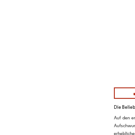
Bild © Mor
Die Belie
Auf den e
Aufschwun
erheblich