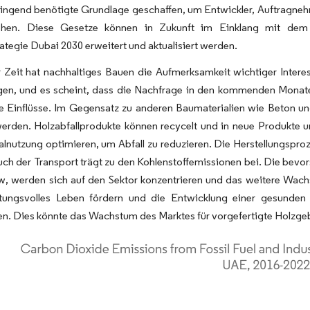
ringend benötigte Grundlage geschaffen, um Entwickler, Auftragnehm
ehen. Diese Gesetze können in Zukunft im Einklang mit dem 
ategie Dubai 2030 erweitert und aktualisiert werden.
r Zeit hat nachhaltiges Bauen die Aufmerksamkeit wichtiger Inter
gen, und es scheint, dass die Nachfrage in den kommenden Monate
e Einflüsse. Im Gegensatz zu anderen Baumaterialien wie Beton un
werden. Holzabfallprodukte können recycelt und in neue Produkt
alnutzung optimieren, um Abfall zu reduzieren. Die Herstellungspro
auch der Transport trägt zu den Kohlenstoffemissionen bei. Die bev
 werden sich auf den Sektor konzentrieren und das weitere Wach
tungsvolles Leben fördern und die Entwicklung einer gesunden
len. Dies könnte das Wachstum des Marktes für vorgefertigte Holzge