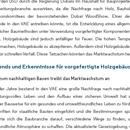
arden USD durch die Regierung Dubais im Haushalt für Bauprojekte
beitungsbranche auswirken, da die Nachfrage nach Holz, Bauho
ionskomitees der bevorstehenden Dubai WoodShow. Einer der 
de in den VAE antreiben könnte, ist die Entwicklung eines allgem
ttlicher Baumethoden unter Verwendung vorgefertigter Komponente
n. Holzgebäude sind jedoch anfälliger für Feuer. Die hohen Tem
 machen, Holzgebäude zu akzeptieren. Außerdem sind Holzgebäude 
 für schnellen Verfall. Diese Tatsachen könnten das Marktwachstum 
ends und Erkenntnisse für vorgefertigte Holzgebäu
um nachhaltigen Bauen treibt das Marktwachstum an
der Jahre bestand in den VAE eine große Nachfrage nach nachhal
tungsvolles Leben und den Aufbau einer sicheren Umwelt hat s
ger Bauweise für ein gesundes und umweltfreundliches Leben zu fö
riften für staatliche Bauten eingeführt und die Bestimmungen sp
erte sich die Baubranche darauf, verschiedene Wege zu finden, 
ndliche Atmosphäre zu schaffen. Die aktualisierte Gesetzgebung, 