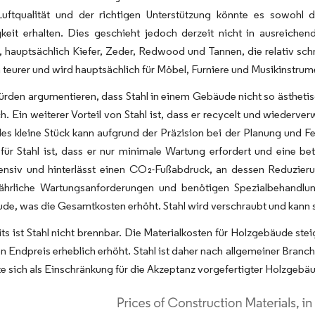
Luftqualität und der richtigen Unterstützung könnte es sowohl
gkeit erhalten. Dies geschieht jedoch derzeit nicht in ausreic
 hauptsächlich Kiefer, Zeder, Redwood und Tannen, die relativ schn
 teurer und wird hauptsächlich für Möbel, Furniere und Musikinstrume
den argumentieren, dass Stahl in einem Gebäude nicht so ästhetisch 
ch. Ein weiterer Vorteil von Stahl ist, dass er recycelt und wiederv
des kleine Stück kann aufgrund der Präzision bei der Planung und F
für Stahl ist, dass er nur minimale Wartung erfordert und eine be
tensiv und hinterlässt einen CO₂-Fußabdruck, an dessen Reduzieru
jährliche Wartungsanforderungen und benötigen Spezialbehandlun
de, was die Gesamtkosten erhöht. Stahl wird verschraubt und kann sc
ts ist Stahl nicht brennbar. Die Materialkosten für Holzgebäude st
n Endpreis erheblich erhöht. Stahl ist daher nach allgemeiner Bran
e sich als Einschränkung für die Akzeptanz vorgefertigter Holzgebä