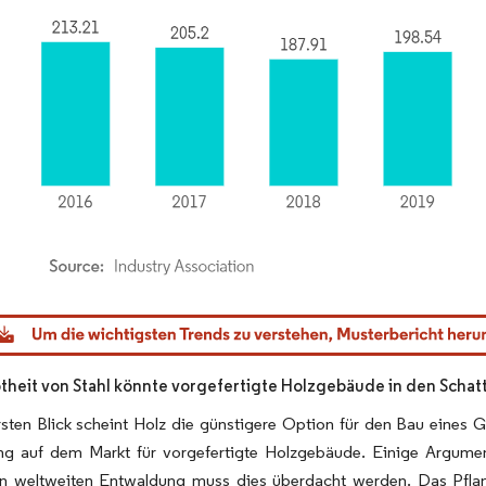
dor Intelligence. Wiederverwendung erfordert Namensnennung gemäß CC BY 4.0.
btheit von Stahl könnte vorgefertigte Holzgebäude in den Schatt
rsten Blick scheint Holz die günstigere Option für den Bau eines
g auf dem Markt für vorgefertigte Holzgebäude. Einige Argument
en weltweiten Entwaldung muss dies überdacht werden. Das Pflan