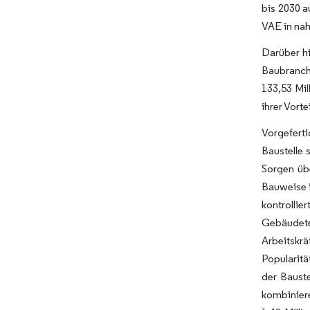
bis 2030 a
VAE in nah
Darüber hi
Baubranche
133,53 Mi
ihrer Vort
Vorgefert
Baustelle
Sorgen üb
Bauweise i
kontrollie
Gebäudete
Arbeitskr
Popularitä
der Bauste
kombiniere