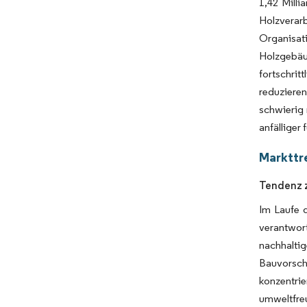
1,42 Milli
Holzverar
Organisat
Holzgebäu
fortschri
reduziere
schwierig
anfälliger
Markttr
Tendenz z
Im Laufe 
verantwor
nachhalti
Bauvorsch
konzentri
umweltfreu