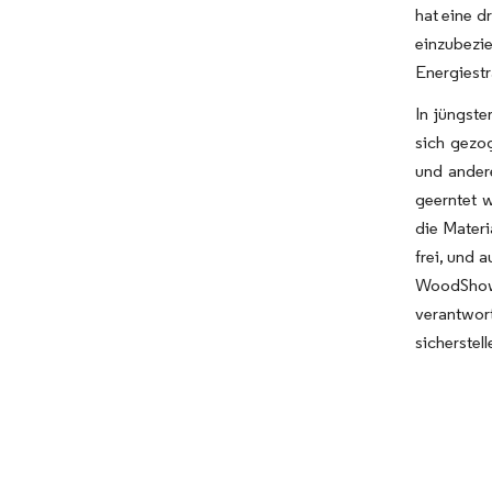
hat eine d
einzubezi
Energiestr
In jüngste
sich gezo
und ander
geerntet 
die Materi
frei, und 
WoodShow,
verantwor
sicherstel