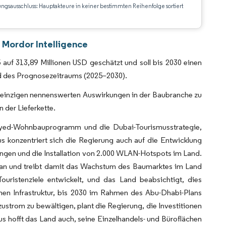
ungsausschluss: Hauptakteure in keiner bestimmten Reihenfolge sortiert
CC BY 4.0.
 Mordor Intelligence
auf 313,89 Millionen USD geschätzt und soll bis 2030 einen
d des Prognosezeitraums (2025–2030).
e einzigen nennenswerten Auswirkungen in der Baubranche zu
der Lieferkette.
h-Zayed-Wohnbauprogramm und die Dubai-Tourismusstrategie,
s konzentriert sich die Regierung auch auf die Entwicklung
stungen und die Installation von 2.000 WLAN-Hotspots im Land.
en an und treibt damit das Wachstum des Baumarktes im Land
ouristenziele entwickelt, und das Land beabsichtigt, dies
hen Infrastruktur, bis 2030 im Rahmen des Abu-Dhabi-Plans
zustrom zu bewältigen, plant die Regierung, die Investitionen
naus hofft das Land auch, seine Einzelhandels- und Büroflächen