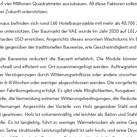
uf vier Millionen Quadratmeter auszubauen. All diese Faktoren soll
er Zukunft unterstützen.
naus befinden sich rund 160 Hotelbauprojekte mit mehr als 45.700 
 unterstützen. Der Baumarkt der VAE wurde im Jahr 2020 auf 101,45
lliarden USD erreichen. Angesichts dieses enormen Wachstums im
eile gegenüber der traditionellen Bauweise, wie Geschwindigkeit und 
igte Bauweise reduziert die Bauzeit erheblich. Die Module könne
 schnell und effizient vor Ort zusammengefügt werden. Auftragneh
er Verzögerungen durch Witterungseinflüsse oder andere unvorhe
n 6–8 Wochen oder weniger abgeschlossen werden. Die vorgefertigte
rten Fabrikumgebung erfolgt. Es gibt viele Möglichkeiten, Ausgabe
ile, die Vermeidung extremer Witterungsbedingungen, die Reduzie
äftemangel. Angesichts der Vorteile von Holz gegenüber Stahl u
t gewinnen. Holz ist volumenmäßig viel leichter als Beton und Stahl
lle. Es ist langlebig, führt zu weniger Wärmebrücken als seine Geg
n. Seine strukturelle Leistungsfähigkeit ist sehr hoch, und seine Dr