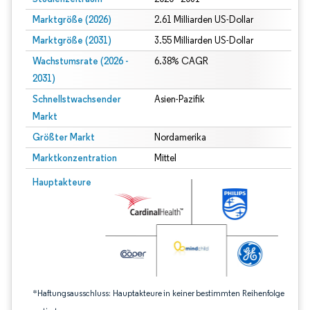
Marktgröße (2026)
2.61 Milliarden US-Dollar
Marktgröße (2031)
3.55 Milliarden US-Dollar
Wachstumsrate (2026 -
6.38% CAGR
2031)
Schnellstwachsender
Asien-Pazifik
Markt
Größter Markt
Nordamerika
Marktkonzentration
Mittel
Bild © Mordor Intelligence. Wiederverwendung erfordert Namensnennung gem
Hauptakteure
*Haftungsausschluss: Hauptakteure in keiner bestimmten Reihenfolge