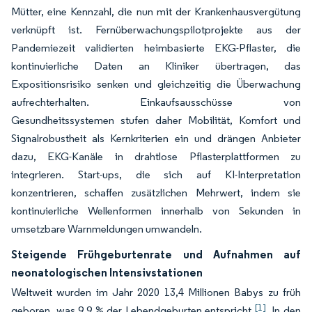
Mütter, eine Kennzahl, die nun mit der Krankenhausvergütung
verknüpft ist. Fernüberwachungspilotprojekte aus der
Pandemiezeit validierten heimbasierte EKG-Pflaster, die
kontinuierliche Daten an Kliniker übertragen, das
Expositionsrisiko senken und gleichzeitig die Überwachung
aufrechterhalten. Einkaufsausschüsse von
Gesundheitssystemen stufen daher Mobilität, Komfort und
Signalrobustheit als Kernkriterien ein und drängen Anbieter
dazu, EKG-Kanäle in drahtlose Pflasterplattformen zu
integrieren. Start-ups, die sich auf KI-Interpretation
konzentrieren, schaffen zusätzlichen Mehrwert, indem sie
kontinuierliche Wellenformen innerhalb von Sekunden in
umsetzbare Warnmeldungen umwandeln.
Steigende Frühgeburtenrate und Aufnahmen auf
neonatologischen Intensivstationen
Weltweit wurden im Jahr 2020 13,4 Millionen Babys zu früh
[1]
geboren, was 9,9 % der Lebendgeburten entspricht
. In den