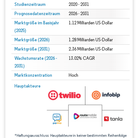
Studienzeitraum
2020 - 2031
Prognosedatenzeitraum
2026 - 2031
Marktgröße im Basisjahr
1.12 Milliarden US-Dollar
(2025)
Marktgröße (2026)
1.28 Milliarden US-Dollar
Marktgröße (2031)
2.36 Milliarden US-Dollar
Wachstumsrate (2026 -
13.02% CAGR
2031)
Marktkonzentration
Hoch
Bild © Mordor Intelligence. Wiederverwendung erfordert Namensnennung gem
Hauptakteure
*Haftungsausschluss: Hauptakteure in keiner bestimmten Reihenfolge