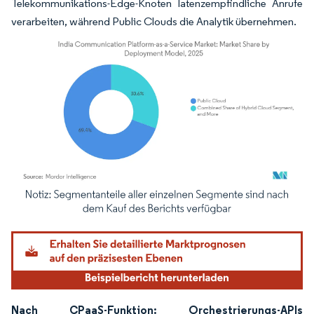
Telekommunikations-Edge-Knoten latenzempfindliche Anrufe
verarbeiten, während Public Clouds die Analytik übernehmen.
Bild © Mordor Intelligence. Wiederverwendung erfordert Namensnennung gemäß
Nach CPaaS-Funktion: Orchestrierungs-APIs