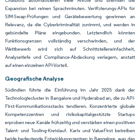
Chatbots automatisieren viele Anrufe und bremsen die
Expansion bei reinen Sprachminuten. Verifizierungs-APIs für
SIM-Swap-Prüfungen und Gerätebewertung gewinnen an
Relevanz, da die Cyberkriminalität zunimmt, und werden in
gebündelte Pläne eingebunden. Letztendlich könnten
Funktionsgrenzen vollständig verschwinden, und der
Wettbewerb wird sich auf Schnittstelleneinfachheit,
Analysetiefe und Compliance-Abdeckung verlagern, anstatt
auf einen einzelnen API-Vorteil.
Geografische Analyse
Südindien führte die Einführung im Jahr 2025 dank der
Technologiecluster in Bangalore und Hyderabad an, die zu API-
First-Kommunikationsstacks tendieren. Konzentrierte globale
Kompetenzzentren und risikokapitalgestützte Startups
erproben neue Kanäle frühzeitig und verstärken einen positiven
Talent- und Tooling-Kreislauf. Karix und ValueFirst betreiben
beide bedeutende Entwicklungszentren in Bangalore, was das