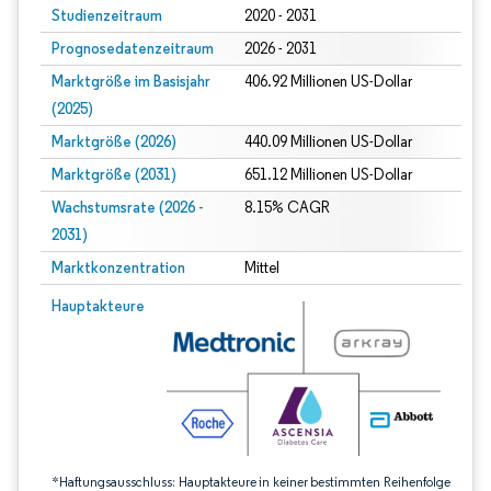
Studienzeitraum
2020 - 2031
Prognosedatenzeitraum
2026 - 2031
Marktgröße im Basisjahr
406.92 Millionen US-Dollar
(2025)
Marktgröße (2026)
440.09 Millionen US-Dollar
Marktgröße (2031)
651.12 Millionen US-Dollar
Wachstumsrate (2026 -
8.15% CAGR
2031)
Marktkonzentration
Mittel
Bild © Mordor Intelligence. Wiederverwendung erfordert Namensnennung gem
Hauptakteure
*Haftungsausschluss: Hauptakteure in keiner bestimmten Reihenfolge