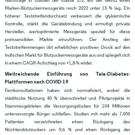
Nachfrage in Städten der Klasse 2/3, wo der Besitz eines
Marken-Blutzuckermessgeräts noch 2022 unter 15 % lag. Ein
höherer Teststreifendurchsatz verbessert die glykämische
Kontrolle, stärkt die Gerätebindung und ermutigt private
Hersteller, wertoptimierte Messgeräte speziell für diese
preissensiblen Märkte einzuführen. Der Anstieg der
Teststreifenmengen übt erheblichen positiven Druck auf den
indischen Markt für Blutzuckermessgeräte aus und spiegelt sich
in einem CAGR-Aufschlag von +1,8 % wider.
Weitreichende Einführung von Tele-Diabetes-
Plattformen nach COVID-19
Fernkonsultationen haben sich normalisiert, wobei die
städtische Nutzung 40 % überschreitet und Pilotprojekte in
Stammesgebieten die Versorgungslücken für 104 Millionen
unterversorgte Bürger schließen. Studien mit mehr als 7.000
Patienten verzeichneten einen Rückgang des
Nüchternblutzuckers um 9,6 % und einen Rückgang der