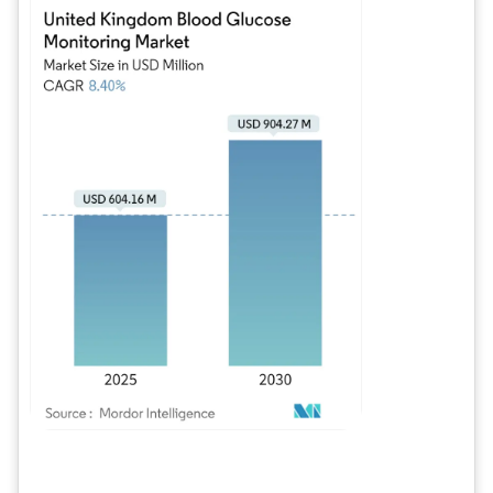
Bild © Mordor Intelligence. Wiederverwendung erfordert Namensnennung gem