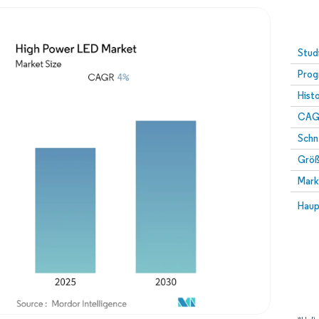
Stud
Prog
Hist
CAG
Schn
Größ
Mark
Haup