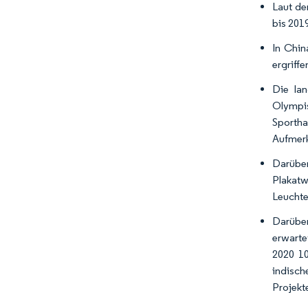
Laut de
bis 201
In Chi
ergriff
Die la
Olympis
Sportha
Aufmerk
Darüber
Plakatw
Leuchte
Darüber
erwarte
2020 10
indisch
Projekt