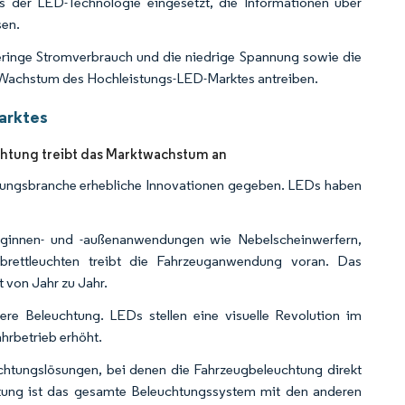
is der LED-Technologie eingesetzt, die Informationen über
sen.
eringe Stromverbrauch und die niedrige Spannung sowie die
 Wachstum des Hochleistungs-LED-Marktes antreiben.
arktes
htung treibt das Marktwachstum an
htungsbranche erhebliche Innovationen gegeben. LEDs haben
ginnen- und -außenanwendungen wie Nebelscheinwerfern,
nbrettleuchten treibt die Fahrzeuganwendung voran. Das
von Jahr zu Jahr.
re Beleuchtung. LEDs stellen eine visuelle Revolution im
hrbetrieb erhöht.
uchtungslösungen, bei denen die Fahrzeugbeleuchtung direkt
chtung ist das gesamte Beleuchtungssystem mit den anderen