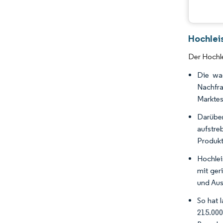
Hochlei
Der Hochl
Die wac
Nachfr
Marktes
Darübe
aufstre
Produkt
Hochlei
mit ger
und Aus
So hat 
215.000