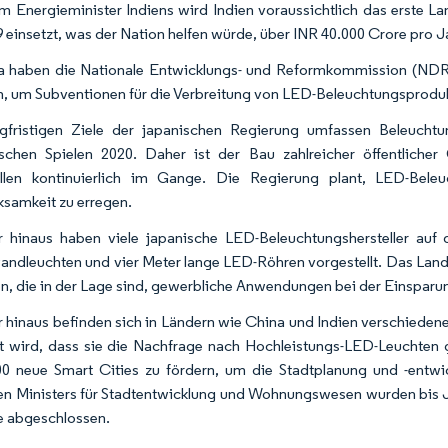
m Energieminister Indiens wird Indien voraussichtlich das erste La
9 einsetzt, was der Nation helfen würde, über INR 40.000 Crore pro J
na haben die Nationale Entwicklungs- und Reformkommission (N
en, um Subventionen für die Verbreitung von LED-Beleuchtungsproduk
ngfristigen Ziele der japanischen Regierung umfassen Beleucht
chen Spielen 2020. Daher ist der Bau zahlreicher öffentlicher
llen kontinuierlich im Gange. Die Regierung plant, LED-Beleu
samkeit zu erregen.
 hinaus haben viele japanische LED-Beleuchtungshersteller auf 
andleuchten und vier Meter lange LED-Röhren vorgestellt. Das Land
n, die in der Lage sind, gewerbliche Anwendungen bei der Einsparung
 hinaus befinden sich in Ländern wie China und Indien verschiedene
t wird, dass sie die Nachfrage nach Hochleistungs-LED-Leuchten g
0 neue Smart Cities zu fördern, um die Stadtplanung und -entwi
en Ministers für Stadtentwicklung und Wohnungswesen wurden bis J
e abgeschlossen.