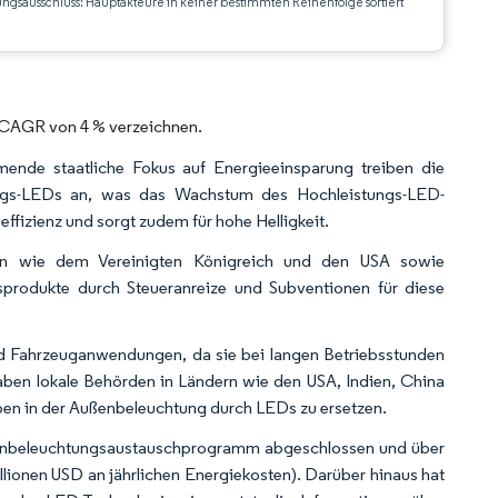
ungsausschluss: Hauptakteure in keiner bestimmten Reihenfolge sortiert
CC BY 4.0.
 CAGR von 4 % verzeichnen.
ende staatliche Fokus auf Energieeinsparung treiben die
tungs-LEDs an, was das Wachstum des Hochleistungs-LED-
ffizienz und sorgt zudem für hohe Helligkeit.
ften wie dem Vereinigten Königreich und den USA sowie
sprodukte durch Steueranreize und Subventionen für diese
nd Fahrzeuganwendungen, da sie bei langen Betriebsstunden
haben lokale Behörden in Ländern wie den USA, Indien, China
pen in der Außenbeleuchtung durch LEDs zu ersetzen.
aßenbeleuchtungsaustauschprogramm abgeschlossen und über
illionen USD an jährlichen Energiekosten). Darüber hinaus hat