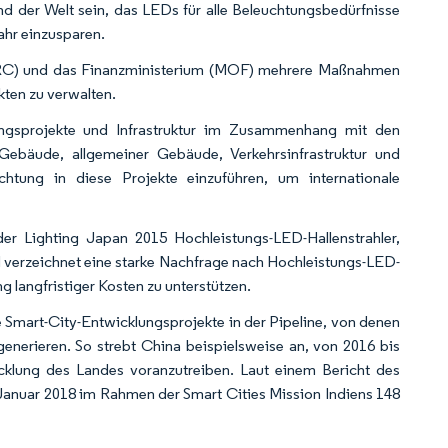
nd der Welt sein, das LEDs für alle Beleuchtungsbedürfnisse
ahr einzusparen.
DRC) und das Finanzministerium (MOF) mehrere Maßnahmen
ten zu verwalten.
ungsprojekte und Infrastruktur im Zusammenhang mit den
 Gebäude, allgemeiner Gebäude, Verkehrsinfrastruktur und
chtung in diese Projekte einzuführen, um internationale
der Lighting Japan 2015 Hochleistungs-LED-Hallenstrahler,
 verzeichnet eine starke Nachfrage nach Hochleistungs-LED-
 langfristiger Kosten zu unterstützen.
 Smart-City-Entwicklungsprojekte in der Pipeline, von denen
enerieren. So strebt China beispielsweise an, von 2016 bis
cklung des Landes voranzutreiben. Laut einem Bericht des
anuar 2018 im Rahmen der Smart Cities Mission Indiens 148