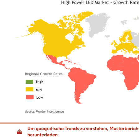
dor Intelligence. Wiederverwendung erfordert Namensnennung gemäß CC BY 4.0.