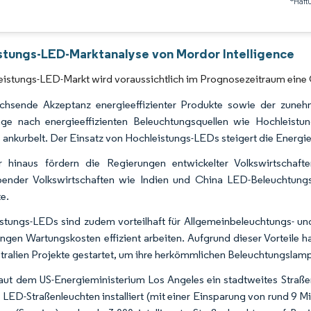
*Haft
Bild © Mordor Intelligence. Wiederverwendung erfordert Namensnennung gemäß 
stungs-LED-Marktanalyse von Mordor Intelligence
eistungs-LED-Markt wird voraussichtlich im Prognosezeitraum eine
hsende Akzeptanz energieeffizienter Produkte sowie der zunehm
age nach energieeffizienten Beleuchtungsquellen wie Hochleis
 ankurbelt. Der Einsatz von Hochleistungs-LEDs steigert die Energiee
r hinaus fördern die Regierungen entwickelter Volkswirtscha
bender Volkswirtschaften wie Indien und China LED-Beleuchtung
e.
stungs-LEDs sind zudem vorteilhaft für Allgemeinbeleuchtungs- u
ingen Wartungskosten effizient arbeiten. Aufgrund dieser Vorteile 
tralien Projekte gestartet, um ihre herkömmlichen Beleuchtungslam
laut dem US-Energieministerium Los Angeles ein stadtweites Str
 LED-Straßenleuchten installiert (mit einer Einsparung von rund 9 M