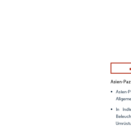
Bild © Mor
Asien-Paz
Asien-P
Allgeme
In Ind
Beleuch
Umrüstu