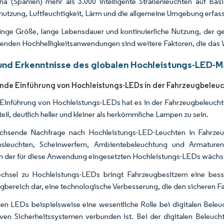
na (Spanien) mehr als 3.000 intelligente Straßenleuchten auf Bas
utzung, Luftfeuchtigkeit, Lärm und die allgemeine Umgebung erfas
inge Größe, lange Lebensdauer und kontinuierliche Nutzung, der g
nden Hochhelligkeitsanwendungen sind weitere Faktoren, die das
und Erkenntnisse des globalen Hochleistungs-LED-M
de Einführung von Hochleistungs-LEDs in der Fahrzeugbeleuc
 Einführung von Hochleistungs-LEDs hat es in der Fahrzeugbeleuc
eil, deutlich heller und kleiner als herkömmliche Lampen zu sein.
chsende Nachfrage nach Hochleistungs-LED-Leuchten in Fahrzeu
onsleuchten, Scheinwerfern, Ambientebeleuchtung und Armature
 der für diese Anwendung eingesetzten Hochleistungs-LEDs wächst 
hsel zu Hochleistungs-LEDs bringt Fahrzeugbesitzern eine besse
gbereich dar, eine technologische Verbesserung, die den sicheren Fa
len LEDs beispielsweise eine wesentliche Rolle bei digitalen Bele
iven Sicherheitssystemen verbunden ist. Bei der digitalen Beleu