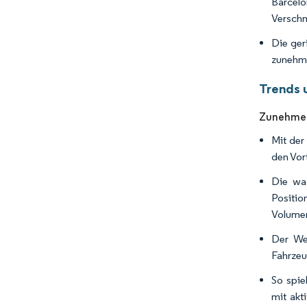
Barcelo
Verschm
Die ger
zunehme
Trends 
Zunehmen
Mit der
den Vort
Die wa
Positi
Volumen
Der Wec
Fahrzeu
So spie
mit akt