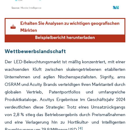
Bild © Mordor Intelligence. Wiederverwendung erfordert Namensnennung gemäß
Wettbewerbslandschaft
Der LED-Beleuchtungsmarkt ist mäßig konzentriert, mit einer
wachsenden Kluft zwischen skalengetriebenen etablierten
Unternehmen und agilen Nischenspezialisten. Signify, ams
OSRAM und Acuity Brands verteidigen ihren Marktanteil durch
globalen Vertrieb, Patentportfolios und umfangreiche
Produktkataloge. Acuitys Ergebnisse im Geschäftsjahr 2024
verdeutlichen diese Strategie: Trotz eines Umsatzrückgangs
von 2,8 % stieg das Betriebsergebnis durch Preismaßnahmen
und eine Verlagerung hin zu Hortikultur- und intelligenten
[4]
Raumlösungen um 79,9 Millionen USD.