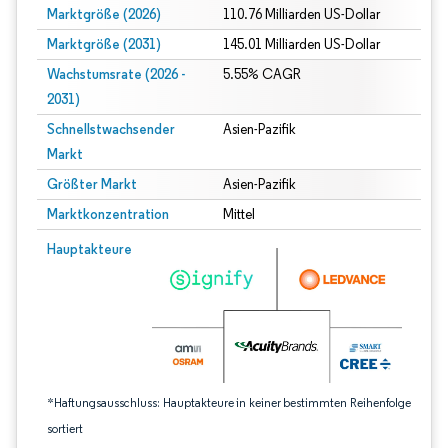
Marktgröße (2026)
110.76 Milliarden US-Dollar
Marktgröße (2031)
145.01 Milliarden US-Dollar
Wachstumsrate (2026 -
5.55% CAGR
2031)
Schnellstwachsender
Asien-Pazifik
Markt
Größter Markt
Asien-Pazifik
Marktkonzentration
Mittel
Bild © Mordor Intelligence. Wiederverwendung erfordert Namensnennung gem
Hauptakteure
*Haftungsausschluss: Hauptakteure in keiner bestimmten Reihenfolge
sortiert