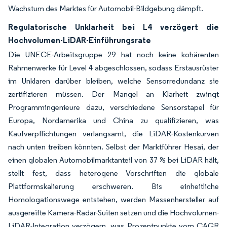
Wachstum des Marktes für Automobil-Bildgebung dämpft.
Regulatorische Unklarheit bei L4 verzögert die
Hochvolumen-LiDAR-Einführungsrate
Die UNECE-Arbeitsgruppe 29 hat noch keine kohärenten
Rahmenwerke für Level 4 abgeschlossen, sodass Erstausrüster
im Unklaren darüber bleiben, welche Sensorredundanz sie
zertifizieren müssen. Der Mangel an Klarheit zwingt
Programmingenieure dazu, verschiedene Sensorstapel für
Europa, Nordamerika und China zu qualifizieren, was
Kaufverpflichtungen verlangsamt, die LiDAR-Kostenkurven
nach unten treiben könnten. Selbst der Marktführer Hesai, der
einen globalen Automobilmarktanteil von 37 % bei LiDAR hält,
stellt fest, dass heterogene Vorschriften die globale
Plattformskalierung erschweren. Bis einheitliche
Homologationswege entstehen, werden Massenhersteller auf
ausgereifte Kamera-Radar-Suiten setzen und die Hochvolumen-
LiDAR-Integration verzögern, was Prozentpunkte vom CAGR