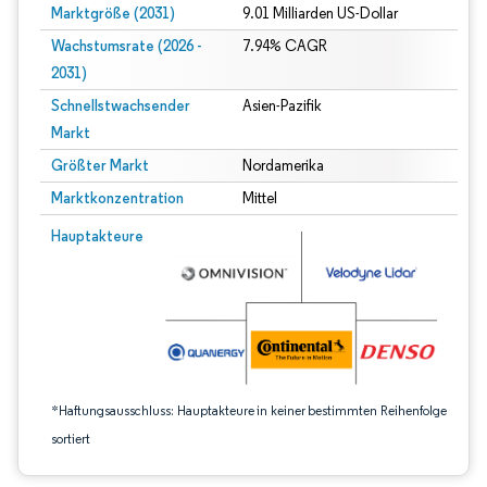
Marktgröße (2031)
9.01 Milliarden US-Dollar
Wachstumsrate (2026 -
7.94% CAGR
2031)
Schnellstwachsender
Asien-Pazifik
Markt
Größter Markt
Nordamerika
Marktkonzentration
Mittel
Bild © Mordor Intelligence. Wiederverwendung erfordert Namensnennung gem
Hauptakteure
*Haftungsausschluss: Hauptakteure in keiner bestimmten Reihenfolge
sortiert