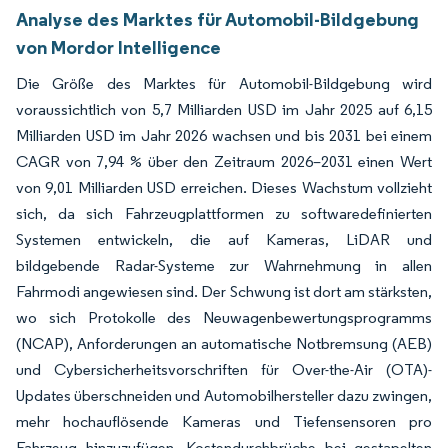
Analyse des Marktes für Automobil-Bildgebung
von Mordor Intelligence
Die Größe des Marktes für Automobil-Bildgebung wird
voraussichtlich von 5,7 Milliarden USD im Jahr 2025 auf 6,15
Milliarden USD im Jahr 2026 wachsen und bis 2031 bei einem
CAGR von 7,94 % über den Zeitraum 2026–2031 einen Wert
von 9,01 Milliarden USD erreichen. Dieses Wachstum vollzieht
sich, da sich Fahrzeugplattformen zu softwaredefinierten
Systemen entwickeln, die auf Kameras, LiDAR und
bildgebende Radar-Systeme zur Wahrnehmung in allen
Fahrmodi angewiesen sind. Der Schwung ist dort am stärksten,
wo sich Protokolle des Neuwagenbewertungsprogramms
(NCAP), Anforderungen an automatische Notbremsung (AEB)
und Cybersicherheitsvorschriften für Over-the-Air (OTA)-
Updates überschneiden und Automobilhersteller dazu zwingen,
mehr hochauflösende Kameras und Tiefensensoren pro
Fahrzeug hinzuzufügen. Kostendurchbrüche bei gestapelten