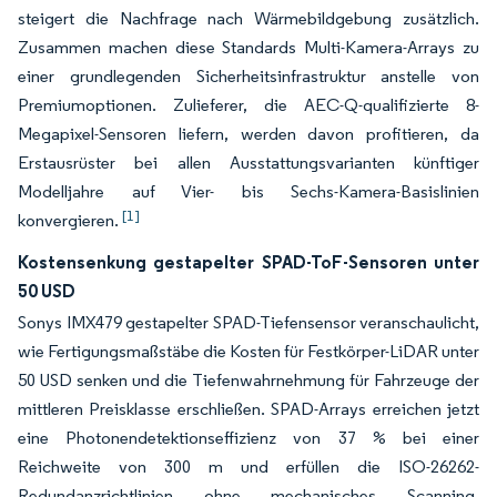
steigert die Nachfrage nach Wärmebildgebung zusätzlich.
Zusammen machen diese Standards Multi-Kamera-Arrays zu
einer grundlegenden Sicherheitsinfrastruktur anstelle von
Premiumoptionen. Zulieferer, die AEC-Q-qualifizierte 8-
Megapixel-Sensoren liefern, werden davon profitieren, da
Erstausrüster bei allen Ausstattungsvarianten künftiger
Modelljahre auf Vier- bis Sechs-Kamera-Basislinien
[1]
konvergieren.
Kostensenkung gestapelter SPAD-ToF-Sensoren unter
50 USD
Sonys IMX479 gestapelter SPAD-Tiefensensor veranschaulicht,
wie Fertigungsmaßstäbe die Kosten für Festkörper-LiDAR unter
50 USD senken und die Tiefenwahrnehmung für Fahrzeuge der
mittleren Preisklasse erschließen. SPAD-Arrays erreichen jetzt
eine Photonendetektionseffizienz von 37 % bei einer
Reichweite von 300 m und erfüllen die ISO-26262-
Redundanzrichtlinien ohne mechanisches Scanning.