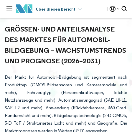
Über diesen Bericht
GRÖSSEN- UND ANTEILSANALYSE D
ES MARKTES FÜR AUTOMOBIL-B
ILDGEBUNG – WACHSTUMSTRENDS U
ND PROGNOSE (2026–2031)
Der Markt für Automobil-Bildgebung ist segmentiert nach
Produkttyp (CMOS-Bildsensoren und Kameramodule und
mehr), Fahrzeugtyp (Personenkraftwagen, leichte
Nutzfahrzeuge und mehr), Automatisierungsgrad (SAE L0-L1,
SAE L2 und mehr), Anwendung (Rückfahrkamera, 360-Grad-
Rundumsicht und mehr), Bildgebungstechnologie (2-D CMOS,
3-D ToF / Strukturiertes Licht und mehr) und Geografie. Die
Marktprognosen werden in Werten (USD) angegeben.