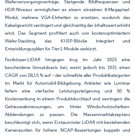
Waferversorgungsverträge. Steigende Bildfrequenzen und
HDR-Niveaus ermöglichen es einem einzelnen 8-Megapixel-
Modul, mehrere VGA-Einheiten zu ersetzen, wodurch das
Kabelgewicht verringert und gleichzeitig der Inhaltswert erhöht
wird. Das Segment profitiert auch von kostenoptimiertem
Wafer-Stacking, das KI-ISP-Blöcke integriert und
Entwicklungszyklen für Tier-1-Module verkürzt.
Festkörper-LiDAR hingegen trug im Jahr 2025 eine
bescheidene Umsatzbasis bei, weist jedoch bis 2031 einen
CAGR von 28,15 % auf – der schnellste aller Produktkategorien
im Markt für Automobil-Bildgebung. Anbieter wie Luminar
liefern eine vierfache Leistungssteigerung und 50 %
Kostensenkung in einem Produktdurchlauf und verringern die
Gehäuseabmessungen, um hinter Windschutzscheiben-
Abblendungen zu passen. Die Massenmarktakzeptanz
beschleunigt sich, wenn Erstausrüster LiDAR mit bestehenden
Kamerasuiten für höhere NCAP-Bewertungen koppeln und