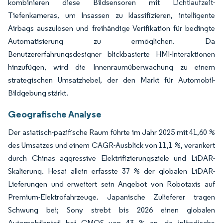
kombinieren diese Bildsensoren mit Lichtlaufzeit-
Tiefenkameras, um Insassen zu klassifizieren, intelligente
Airbags auszulösen und freihändige Verifikation für bedingte
Automatisierung zu ermöglichen. Da
Benutzererfahrungsdesigner blickbasierte HMI-Interaktionen
hinzufügen, wird die Innenraumüberwachung zu einem
strategischen Umsatzhebel, der den Markt für Automobil-
Bildgebung stärkt.
Geografische Analyse
Der asiatisch-pazifische Raum führte im Jahr 2025 mit 41,60 %
des Umsatzes und einem CAGR-Ausblick von 11,1 %, verankert
durch Chinas aggressive Elektrifizierungsziele und LiDAR-
Skalierung. Hesai allein erfasste 37 % der globalen LiDAR-
Lieferungen und erweitert sein Angebot von Robotaxis auf
Premium-Elektrofahrzeuge. Japanische Zulieferer tragen
Schwung bei; Sony strebt bis 2026 einen globalen
Automobilanteil bei CMOS von 43 % an, da inländische