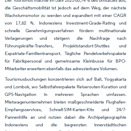
Der Tourismus machte im Jahr 2025 63,74 % des Umsatzes aus;
die Geschäftsmobilität ist jedoch auf dem Weg, der nächste
Wachstumsmotor zu werden und expandiert mit einer CAGR
von 17,62 %. Indonesiens Investment-Grade-Rating und
schnelle Genehmigungsverfahren fördern multinationale
Verlagerungen und steigern die Nachfrage nach
Führungskräfte-Transfers, Projektstandort-Shuttles und
Expatriate-Familientransport. Tägliche Pendelverkehrspakete
für Fabrikpersonal und gemeinsame Kleinbusse für BPO-
Mitarbeiter erweitern ebenfalls das adressierbare Volumen.
Tourismusbuchungen konzentrieren sich auf Bali, Yogyakarta
und Lombok, wo Selbstfahrerpakete Reiserouten-Kuration und
GPS-Navigation in mehreren Sprachen umfassen.
Mietwagenunternehmen bieten maßgeschneiderte Flughafen-
Empfangsservices, Schnell-SIM-Karten-Kits und 24/7-
Pannenhilfe an und nutzen dabei die Archipelgeographie
Indonesiens und die begrenzten innerstädtischen