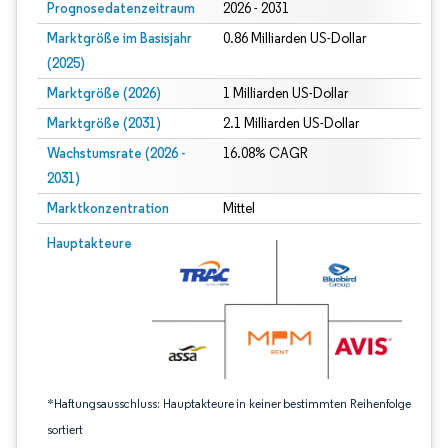
Prognosedatenzeitraum
2026 - 2031
Marktgröße im Basisjahr
0.86 Milliarden US-Dollar
(2025)
Marktgröße (2026)
1 Milliarden US-Dollar
Marktgröße (2031)
2.1 Milliarden US-Dollar
Wachstumsrate (2026 -
16.08% CAGR
2031)
Marktkonzentration
Mittel
Bild © Mordor Intelligence. Wiederverwendung erfordert Namensnennung gem
Hauptakteure
*Haftungsausschluss: Hauptakteure in keiner bestimmten Reihenfolge
sortiert