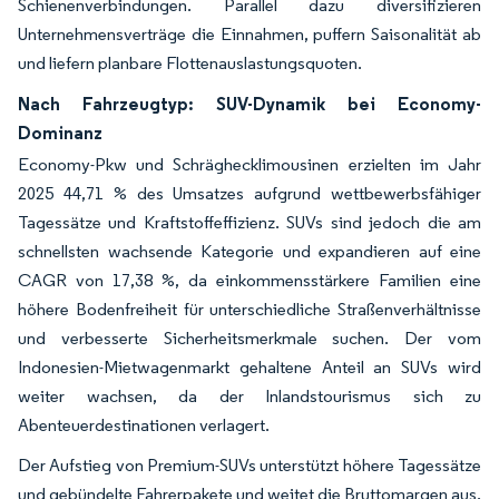
Schienenverbindungen. Parallel dazu diversifizieren
Unternehmensverträge die Einnahmen, puffern Saisonalität ab
und liefern planbare Flottenauslastungsquoten.
Nach Fahrzeugtyp: SUV-Dynamik bei Economy-
Dominanz
Economy-Pkw und Schräghecklimousinen erzielten im Jahr
2025 44,71 % des Umsatzes aufgrund wettbewerbsfähiger
Tagessätze und Kraftstoffeffizienz. SUVs sind jedoch die am
schnellsten wachsende Kategorie und expandieren auf eine
CAGR von 17,38 %, da einkommensstärkere Familien eine
höhere Bodenfreiheit für unterschiedliche Straßenverhältnisse
und verbesserte Sicherheitsmerkmale suchen. Der vom
Indonesien-Mietwagenmarkt gehaltene Anteil an SUVs wird
weiter wachsen, da der Inlandstourismus sich zu
Abenteuerdestinationen verlagert.
Der Aufstieg von Premium-SUVs unterstützt höhere Tagessätze
und gebündelte Fahrerpakete und weitet die Bruttomargen aus.