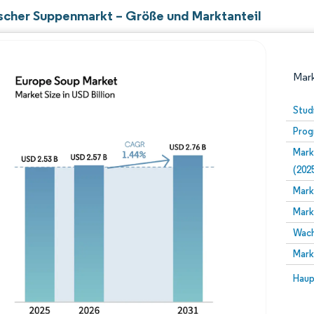
scher Suppenmarkt – Größe und Marktanteil
Mark
Stud
Prog
Mark
(202
Mark
Mark
Bild © Mordor Intelligence. Wiederverwendung erfor
Wach
Mark
Bild 
Haup