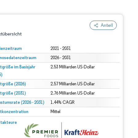
Anteil
tübersicht
ienzeitraum
2021 - 2031
nosedatenzeitraum
2026 - 2031
tgröße im Basisjahr
2.53 Milliarden US-Dollar
5)
tgröße (2026)
2.57 Milliarden US-Dollar
tgröße (2031)
2.76 Milliarden US-Dollar
dert Namensnennung gemäß CC BY 4.0.
stumsrate (2026 - 2031)
1.44% CAGR
tkonzentration
Mittel
© Mordor Intelligence. Wiederverwendung erfordert Namensnennung gemäß CC BY 4.0.
takteure