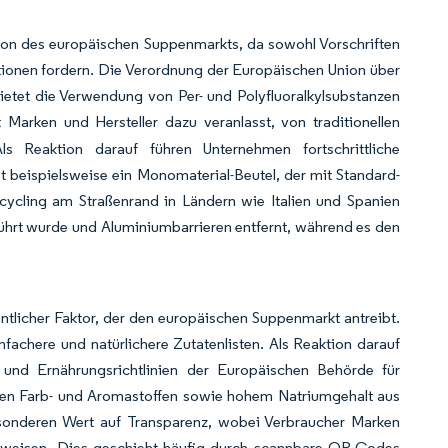
ion des europäischen Suppenmarkts, da sowohl Vorschriften
tionen fordern. Die Verordnung der Europäischen Union über
ietet die Verwendung von Per- und Polyfluoralkylsubstanzen
t Marken und Hersteller dazu veranlasst, von traditionellen
ls Reaktion darauf führen Unternehmen fortschrittliche
 beispielsweise ein Monomaterial-Beutel, der mit Standard-
cycling am Straßenrand in Ländern wie Italien und Spanien
eführt wurde und Aluminiumbarrieren entfernt, während es den
ntlicher Faktor, der den europäischen Suppenmarkt antreibt.
achere und natürlichere Zutatenlisten. Als Reaktion darauf
- und Ernährungsrichtlinien der Europäischen Behörde für
ichen Farb- und Aromastoffen sowie hohem Natriumgehalt aus
esonderen Wert auf Transparenz, wobei Verbraucher Marken
ausweisen. Dies geschieht häufig durch scannbare QR-Codes