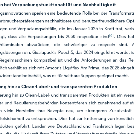
n bei Verpackungsfunktionalität und Nachhaltigkeit
gsinnovationen spielen eine bedeutende Rolle bei der Transformat
erbraucherpräferenzen nachhaltigere und benutzerfreundlichere Op
en und Verpackungsabfälle, die im Januar 2025 in Kraft trat, verb
[3]
ngt, dass alle Verpackungen bis 2030 recycelbar sind
. Dies ha
htlaminaten abzurücken, die schwieriger zu recyceln sind. A
slösungen ein. Gualapack's Pouch5, das 2024 eingeführt wurde, ist
-Siegelmaschinen kompatibel ist und die Anforderungen an das Re
hnlich verhält es sich mit Amcor's Liquiflex AmPrima, das 2025 eing
widerstand beibehält, was es für haltbare Suppen geeignet macht.
ung hin zu Clean-Label- und transparenten Produkten
erung hin zu Clean-Label- und transparenten Produkten ist ein wese
r und Regulierungsbehörden konzentrieren sich zunehmend auf einf
en viele Hersteller ihre Rezepte neu, um strengeren Zusatzstoff
telsicherheit zu entsprechen. Dies hat zur Entfernung von künstl
odukten geführt. Länder wie Deutschland und Frankreich legen b
n, die die Herkunft ihrer Zutaten und Verarbeitungsdetails klar 