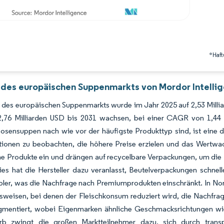
*Haft
 des europäischen Suppenmarkts von Mordor Intelli
des europäischen Suppenmarkts wurde im Jahr 2025 auf 2,53 Milliar
2,76 Milliarden USD bis 2031 wachsen, bei einer CAGR von 1,4
osensuppen nach wie vor der häufigste Produkttyp sind, ist eine d
ionen zu beobachten, die höhere Preise erzielen und das Wertwac
he Produkte ein und drängen auf recycelbare Verpackungen, um die K
Dies hat die Hersteller dazu veranlasst, Beutelverpackungen schnel
bler, was die Nachfrage nach Premiumprodukten einschränkt. In Nor
sweisen, bei denen der Fleischkonsum reduziert wird, die Nachfra
gmentiert, wobei Eigenmarken ähnliche Geschmacksrichtungen wie 
b zwingt die großen Marktteilnehmer dazu, sich durch trans