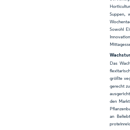
Horticult
Suppen, w
Wochentage
Sowohl Ei
Innovation
Mittagesse
Wachstum
Das Wachs
flexitari
größte ve
gerecht z
ausgerich
den Markt
Pflanzenba
an Belieb
proteinrei