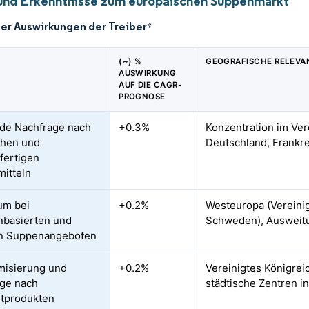
und Erkenntnisse zum europäischen Suppenmarkt
der Auswirkungen der Treiber
*
(~) %
GEOGRAFISCHE RELEVA
AUSWIRKUNG
AUF DIE CAGR-
PROGNOSE
de Nachfrage nach
+0.3%
Konzentration im Ver
chen und
Deutschland, Frankr
fertigen
itteln
um bei
+0.2%
Westeuropa (Vereinig
nbasierten und
Schweden), Ausweit
n Suppenangeboten
misierung und
+0.2%
Vereinigtes Königrei
ge nach
städtische Zentren i
tprodukten