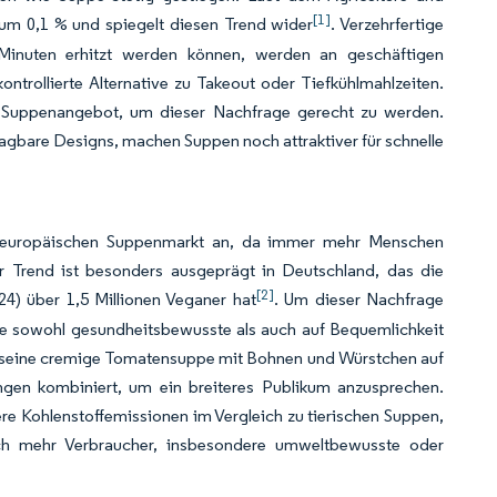
[1]
m 0,1 % und spiegelt diesen Trend wider
. Verzehrfertige
Minuten erhitzt werden können, werden an geschäftigen
trollierte Alternative zu Takeout oder Tiefkühlmahlzeiten.
r Suppenangebot, um dieser Nachfrage gerecht zu werden.
agbare Designs, machen Suppen noch attraktiver für schnelle
n europäischen Suppenmarkt an, da immer mehr Menschen
r Trend ist besonders ausgeprägt in Deutschland, das die
[2]
4) über 1,5 Millionen Veganer hat
. Um dieser Nachfrage
die sowohl gesundheitsbewusste als auch auf Bequemlichkeit
3 seine cremige Tomatensuppe mit Bohnen und Würstchen auf
ngen kombiniert, um ein breiteres Publikum anzusprechen.
re Kohlenstoffemissionen im Vergleich zu tierischen Suppen,
ch mehr Verbraucher, insbesondere umweltbewusste oder