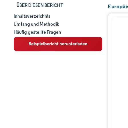
ÜBER DIESEN BERICHT
Europäi
Inhaltsverzeichnis
Marktgröße und -anteil
Umfang und Methodik
Häufig gestellte Fragen
Marktanalyse
Trends und Einblicke
Segmentanalyse
Geografische Analyse
Regulatorisches Umfeld
Wertschöpfungskettenanalyse
Wettbewerbslandschaft