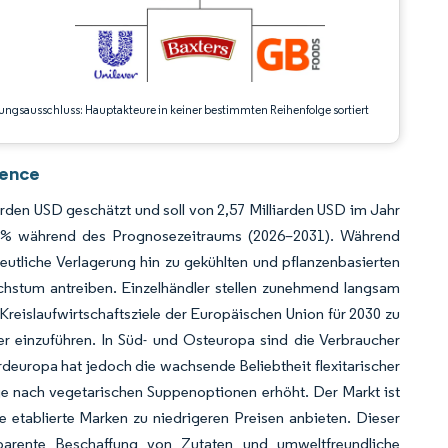
ungsausschluss: Hauptakteure in keiner bestimmten Reihenfolge sortiert
gence
den USD geschätzt und soll von 2,57 Milliarden USD im Jahr
4 % während des Prognosezeitraums (2026–2031). Während
eutliche Verlagerung hin zu gekühlten und pflanzenbasierten
hstum antreiben. Einzelhändler stellen zunehmend langsam
reislaufwirtschaftsziele der Europäischen Union für 2030 zu
ler einzuführen. In Süd- und Osteuropa sind die Verbraucher
deuropa hat jedoch die wachsende Beliebtheit flexitarischer
ge nach vegetarischen Suppenoptionen erhöht. Der Markt ist
etablierte Marken zu niedrigeren Preisen anbieten. Dieser
parente Beschaffung von Zutaten und umweltfreundliche