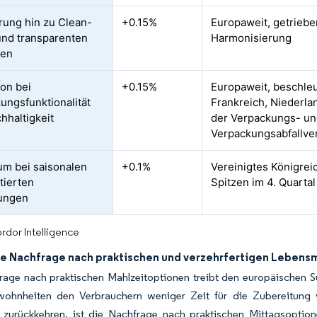
rung hin zu Clean-
+0.15%
Europaweit, getriebe
und transparenten
Harmonisierung
ten
ion bei
+0.15%
Europaweit, beschleu
ungsfunktionalität
Frankreich, Niederla
hhaltigkeit
der Verpackungs- u
Verpackungsabfallve
m bei saisonalen
+0.1%
Vereinigtes Königrei
tierten
Spitzen im 4. Quartal
rungen
rdor Intelligence
e Nachfrage nach praktischen und verzehrfertigen Lebensm
rage nach praktischen Mahlzeitoptionen treibt den europäischen S
wohnheiten den Verbrauchern weniger Zeit für die Zubereitun
g zurückkehren, ist die Nachfrage nach praktischen Mittagsoptio