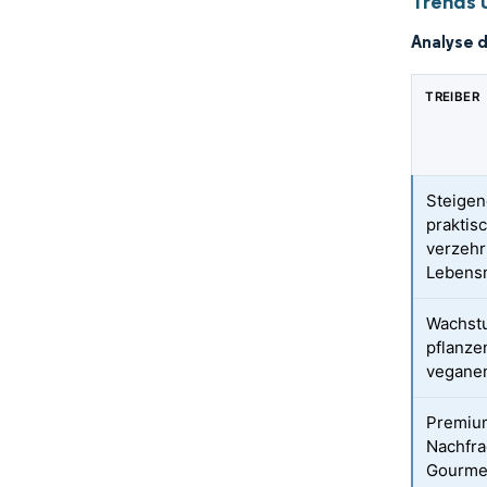
Trends 
Analyse 
TREIBER
Steigen
praktis
verzehr
Lebensm
Wachst
pflanze
vegane
Premiu
Nachfra
Gourme