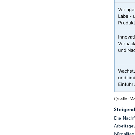
Verlage
Label- 
Produk
Innovat
Verpack
und Nac
Wachstu
und limi
Einfüh
Quelle: Mo
Steigend
Die Nachf
Arbeitsge
Büroallta