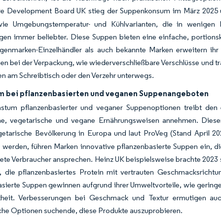
ure Development Board UK stieg der Suppenkonsum im März 2025 u
ie Umgebungstemperatur- und Kühlvarianten, die in wenigen 
n immer beliebter. Diese Suppen bieten eine einfache, portionskon
genmarken-Einzelhändler als auch bekannte Marken erweitern ih
en bei der Verpackung, wie wiederverschließbare Verschlüsse und tr
n am Schreibtisch oder den Verzehr unterwegs.
 bei pflanzenbasierten und veganen Suppenangeboten
tum pflanzenbasierter und veganer Suppenoptionen treibt de
sche, vegetarische und vegane Ernährungsweisen annehmen. Diese
getarische Bevölkerung in Europa und laut ProVeg (Stand April 202
u werden, führen Marken innovative pflanzenbasierte Suppen ein, 
tete Verbraucher ansprechen. Heinz UK beispielsweise brachte 202
, die pflanzenbasiertes Protein mit vertrauten Geschmacksrichtu
sierte Suppen gewinnen aufgrund ihrer Umweltvorteile, wie geringe
theit. Verbesserungen bei Geschmack und Textur ermutigen au
che Optionen suchende, diese Produkte auszuprobieren.