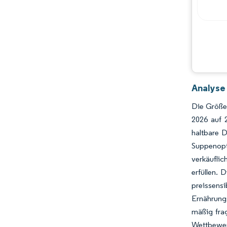
Hauptakteure
Chancen & Aussichten
Branchenentwicklungen
Analyse
Die Größe 
2026 auf 
haltbare D
Suppenopt
verkäuflic
erfüllen. 
preissensi
Ernährung
mäßig fra
Wettbewer