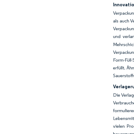
Innovatio
Verpackun
als auch V
Verpackung
und verla
Mehrschic
Verpackung
Form-Füll
erfüllt. Ä
Sauerstoff
Verlager
Die Verlag
Verbrauche
formulier
Lebensmit
vielen Pr
bevorzuge