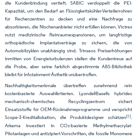
die Kundenbindung vertieft. SABIC verdoppelt die PEI-
Kapazität, um den Bedarf an Flüssigkeitskühler-Verteilerrohren
für Rechenzentren zu decken und eine Nachfrage zu
absorbieren, die Nischenanbieter nicht erfüllen können. Victrex
nutzt medizinische Reinraumexpansionen, um langfristige
orthopädische Implantatverträge zu sichern, die von
Automobilzyklen unabhängig sind. Trinseos Preiserhöhungen
inmitten von Energieturbulenzen stellen die Kundentreue auf
die Probe, aber seine farblich abgestimmte ABS-Bibliothek
bleibt für Infotainment-Ästhetik unübertroffen.
Nachhaltigkeitsmerkmale übertreffen zunehmend rein
kostenbasierte Auswahlkriterien. LyondellBasells hybrides
mechanisch-chemisches Recyclingzentrum sichert
Einsatzstoffe für OEM-Rücknahmeprogramme und verspricht
[2]
Scope-3-Kreditallokation, die Produktdesigner schätzen
.
Arkema investiert in CO₂-basierte Methylmethacrylat-
Pilotanlagen und antizipiert Vorschriften, die fossile Monomere