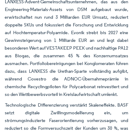
LANXESS-Advent-Gemeinschaftsunternehmen, das aus den
Engineering-Materials-Assets von DSM aufgebaut wurde,
erwirtschaftet nun rund 3 Milliarden EUR Umsatz, reduziert
doppelte SKUs und fokussiert die Forschung und Entwicklung
auf Hochtemperatur-Polyamide. Evonik strebt bis 2027 eine
Gewinnsteigerung von 1 Milliarde EUR an und legt dabei
besonderen Wert auf VESTAKEEP PEEK und nachhaltige PA12
aus Biogas, die zusammen 45 % des Konzernumsatzes
ausmachen. Portfoliobereinigungen bei Konglomeraten führen
dazu, dass LANXESS die Urethan-Sparte vollständig aufgibt,
während Covestro die ADNOC-Übernahmeprämie in
chemische Recyclingpiloten für Polycarbonat reinvestiert und
so den Wettbewerbsvorteil in Kreislaufwirtschaft umlenkt.
Technologische Differenzierung verstärkt Skaleneffekte. BASF
setzt digitale Zwillingsmodellierung ein, um
strömungsinduzierte Faserorientierung vorherzusagen, und
reduziert so die Formversuchszeit der Kunden um 30 %, was