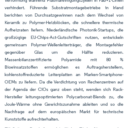
Verformung während Plasmareinigungszyklen in Fab+1-Linien
verhindert. Führende Substratmontagebetriebe in Irland
berichten von Durchsatzgewinnen nach dem Wechsel von
Keramik zu Polymer-Heizblöcken, die schnellere thermische
Aufheizraten liefern. Niederländische Photonik-Startups, die
großzügige EU-Chips-Act-Gutschriften nutzen, entwickeln
gemeinsam Polymer-Wellenleiterträger, die Montagefehler
gegenüber Glas um die Hälfte reduzieren.
Massenbilanzzertifizierte Polyamide mit 80 %
Bioeinsatzstoffen ermöglichen es Auftragsherstellern,
kohlenstoffreduzierte Leiterplatten an Marken-Smartphone-
OEMs zu liefern. Da die Verdichtung von Rechenzentren auf
der Agenda der CIOs ganz oben steht, wenden sich Rack-
Hersteller leitungsoptimierten Polycarbonat-Blends zu, die
Joule-Wärme ohne Gewichtszunahme ableiten und so die
Nachfrage auf dem europäischen Markt für technische
Kunststoffe aufrechterhalten.