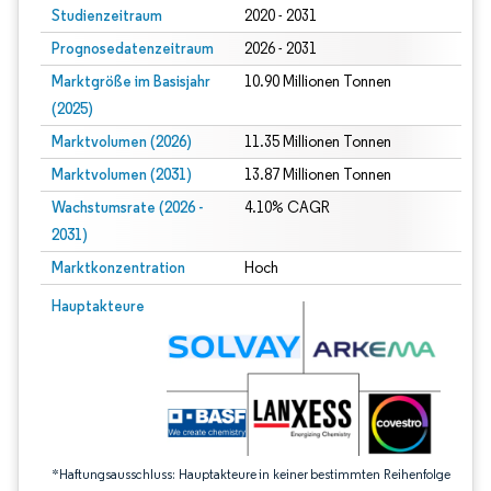
Studienzeitraum
2020 - 2031
Prognosedatenzeitraum
2026 - 2031
Marktgröße im Basisjahr
10.90 Millionen Tonnen
(2025)
Marktvolumen (2026)
11.35 Millionen Tonnen
Marktvolumen (2031)
13.87 Millionen Tonnen
Wachstumsrate (2026 -
4.10% CAGR
2031)
Marktkonzentration
Hoch
Bild © Mordor Intelligence. Wiederverwendung erfordert Namensnennung gem
Hauptakteure
*Haftungsausschluss: Hauptakteure in keiner bestimmten Reihenfolge