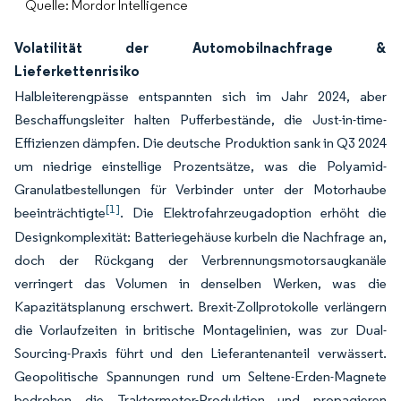
Quelle: Mordor Intelligence
Volatilität der Automobilnachfrage &
Lieferkettenrisiko
Halbleiterengpässe entspannten sich im Jahr 2024, aber
Beschaffungsleiter halten Pufferbestände, die Just-in-time-
Effizienzen dämpfen. Die deutsche Produktion sank in Q3 2024
um niedrige einstellige Prozentsätze, was die Polyamid-
Granulatbestellungen für Verbinder unter der Motorhaube
[1]
beeinträchtigte
. Die Elektrofahrzeugadoption erhöht die
Designkomplexität: Batteriegehäuse kurbeln die Nachfrage an,
doch der Rückgang der Verbrennungsmotorsaugkanäle
verringert das Volumen in denselben Werken, was die
Kapazitätsplanung erschwert. Brexit-Zollprotokolle verlängern
die Vorlaufzeiten in britische Montagelinien, was zur Dual-
Sourcing-Praxis führt und den Lieferantenanteil verwässert.
Geopolitische Spannungen rund um Seltene-Erden-Magnete
bedrohen die Traktormotor-Produktion und propagieren