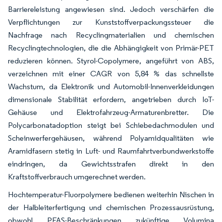
Barriereleistung angewiesen sind. Jedoch verschärfen die
Verpflichtungen zur Kunststoffverpackungssteuer die
Nachfrage nach Recyclingmaterialien und chemischen
Recyclingtechnologien, die die Abhängigkeit von Primär-PET
reduzieren können. Styrol-Copolymere, angeführt von ABS,
verzeichnen mit einer CAGR von 5,84 % das schnellste
Wachstum, da Elektronik und Automobil-Innenverkleidungen
dimensionale Stabilität erfordern, angetrieben durch IoT-
Gehäuse und Elektrofahrzeug-Armaturenbretter. Die
Polycarbonatadoption steigt bei Schiebedachmodulen und
Scheinwerfergehäusen, während Polyamidqualitäten wie
Aramidfasern stetig in Luft- und Raumfahrtverbundwerkstoffe
eindringen, da Gewichtsstrafen direkt in den
Kraftstoffverbrauch umgerechnet werden.
Hochtemperatur-Fluorpolymere bedienen weiterhin Nischen in
der Halbleiterfertigung und chemischen Prozessausrüstung,
obwohl PFAS-Beschränkungen zukünftige Volumina