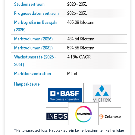
Studienzeitraum
2020 - 2031
Prognosedatenzeitraum
2026 - 2031
Marktgröße im Basisjahr
465.08 Kilotonn
(2025)
Marktvolumen (2026)
484.54 Kilotonn
Marktvolumen (2031)
594.55 Kilotonn
Wachstumsrate (2026 -
4.18% CAGR
2031)
Marktkonzentration
Mittel
Bild © Mordor Intelligence. Wiederverwendung erfordert Namensnennung gem
Hauptakteure
*Haftungsausschluss: Hauptakteure in keiner bestimmten Reihenfolge