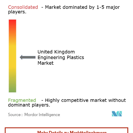
Bild © Mordor Intelligence. Wiederverwendung erfordert Namensnennung gemäß