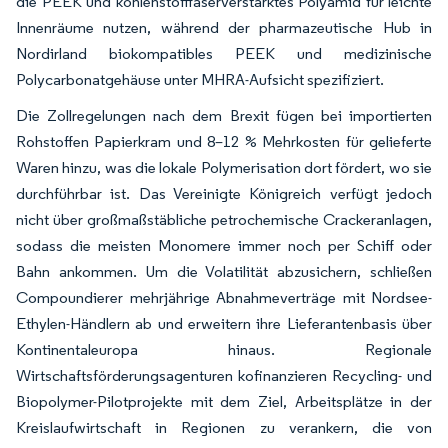
die PEEK und kohlenstofffaserverstärktes Polyamid für leichte
Innenräume nutzen, während der pharmazeutische Hub in
Nordirland biokompatibles PEEK und medizinische
Polycarbonatgehäuse unter MHRA-Aufsicht spezifiziert.
Die Zollregelungen nach dem Brexit fügen bei importierten
Rohstoffen Papierkram und 8–12 % Mehrkosten für gelieferte
Waren hinzu, was die lokale Polymerisation dort fördert, wo sie
durchführbar ist. Das Vereinigte Königreich verfügt jedoch
nicht über großmaßstäbliche petrochemische Crackeranlagen,
sodass die meisten Monomere immer noch per Schiff oder
Bahn ankommen. Um die Volatilität abzusichern, schließen
Compoundierer mehrjährige Abnahmeverträge mit Nordsee-
Ethylen-Händlern ab und erweitern ihre Lieferantenbasis über
Kontinentaleuropa hinaus. Regionale
Wirtschaftsförderungsagenturen kofinanzieren Recycling- und
Biopolymer-Pilotprojekte mit dem Ziel, Arbeitsplätze in der
Kreislaufwirtschaft in Regionen zu verankern, die von