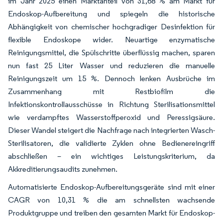
im Jahr 2025 einen Marktanteil von 31,68 % am Markt für
Endoskop-Aufbereitung und spiegeln die historische
Abhängigkeit von chemischer hochgradiger Desinfektion für
flexible Endoskope wider. Neuartige enzymatische
Reinigungsmittel, die Spülschritte überflüssig machen, sparen
nun fast 25 Liter Wasser und reduzieren die manuelle
Reinigungszeit um 15 %. Dennoch lenken Ausbrüche im
Zusammenhang mit Restbiofilm die
Infektionskontrollausschüsse in Richtung Sterilisationsmittel
wie verdampftes Wasserstoffperoxid und Peressigsäure.
Dieser Wandel steigert die Nachfrage nach integrierten Wasch-
Sterilisatoren, die validierte Zyklen ohne Bedienereingriff
abschließen – ein wichtiges Leistungskriterium, da
Akkreditierungsaudits zunehmen.
Automatisierte Endoskop-Aufbereitungsgeräte sind mit einer
CAGR von 10,31 % die am schnellsten wachsende
Produktgruppe und treiben den gesamten Markt für Endoskop-