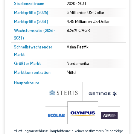
Studienzeitraum
2020 - 2031
Marktgröße (2026)
3 Milliarden US-Dollar
Marktgröße (2031)
4.45 Milliarden US-Dollar
Wachstumsrate (2026 -
8.26% CAGR
2031)
Schnellstwachsender
Asien-Pazifik
Markt
Größter Markt
Nordamerika
Marktkonzentration
Mittel
Bild © Mordor Intelligence. Wiederverwendung erfordert Namensnennung gem
Hauptakteure
*Haftungsausschluss: Hauptakteure in keiner bestimmten Reihenfolge