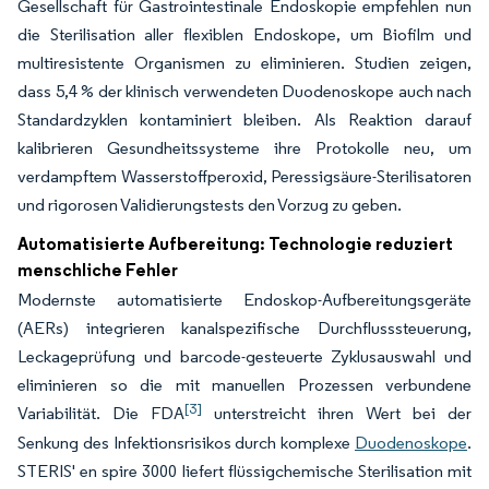
Gesellschaft für Gastrointestinale Endoskopie empfehlen nun
die Sterilisation aller flexiblen Endoskope, um Biofilm und
multiresistente Organismen zu eliminieren. Studien zeigen,
dass 5,4 % der klinisch verwendeten Duodenoskope auch nach
Standardzyklen kontaminiert bleiben. Als Reaktion darauf
kalibrieren Gesundheitssysteme ihre Protokolle neu, um
verdampftem Wasserstoffperoxid, Peressigsäure-Sterilisatoren
und rigorosen Validierungstests den Vorzug zu geben.
Automatisierte Aufbereitung: Technologie reduziert
menschliche Fehler
Modernste automatisierte Endoskop-Aufbereitungsgeräte
(AERs) integrieren kanalspezifische Durchflusssteuerung,
Leckageprüfung und barcode-gesteuerte Zyklusauswahl und
eliminieren so die mit manuellen Prozessen verbundene
[3]
Variabilität. Die FDA
unterstreicht ihren Wert bei der
Senkung des Infektionsrisikos durch komplexe
Duodenoskope
.
STERIS' en spire 3000 liefert flüssigchemische Sterilisation mit