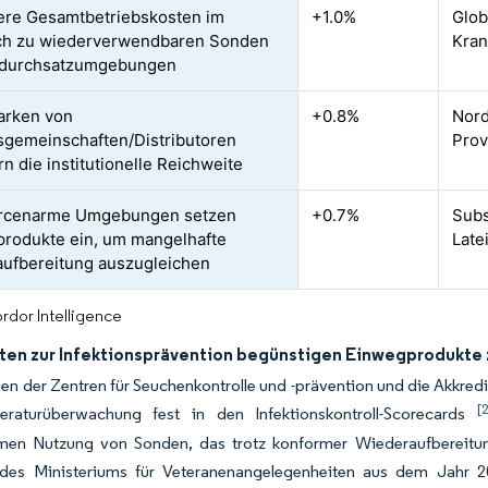
ere Gesamtbetriebskosten im
+1.0%
Glob
ch zu wiederverwendbaren Sonden
Kra
hdurchsatzumgebungen
arken von
+0.8%
Nord
sgemeinschaften/Distributoren
Prov
n die institutionelle Reichweite
rcenarme Umgebungen setzen
+0.7%
Subs
rodukte ein, um mangelhafte
Late
ufbereitung auszugleichen
rdor Intelligence
ften zur Infektionsprävention begünstigen Einwegprodukt
nien der Zentren für Seuchenkontrolle und -prävention und die Akk
[
raturüberwachung fest in den Infektionskontroll-Scorecards
en Nutzung von Sonden, das trotz konformer Wiederaufbereitung
e des Ministeriums für Veteranenangelegenheiten aus dem Jahr 2