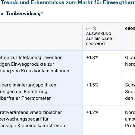
 Trends und Erkenntnisse zum Markt für Einwegthe
der Treiberwirkung
*
(~) %
GEOG
AUSWIRKUNG
AUF DIE CAGR-
PROGNOSE
iften zur Infektionsprävention
+1.8%
Glob
igen Einwegprodukte zur
Nord
mung von Kreuzkontaminationen
lbereliminierungspolitiken
+1.5%
Schw
unigen die Einführung
Südo
lberfreier Thermometer
den 
rativer/intensivmedizinischer
+1.2%
Nord
berwachungsbedarf für
ambu
ünstige Klebeindikatorstreifen
Prot