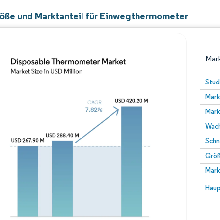
öße und Marktanteil für Einwegthermometer
Mark
Stud
Mark
Mark
Wach
Schn
Größ
Bild © Mordor Intelligence. Wiederverwendung erfor
Mark
Bild 
Haup