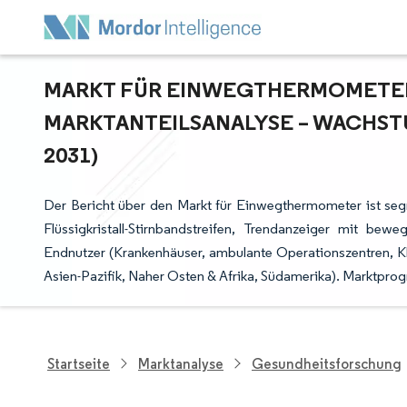
MARKT FÜR EINWEGTHERMOMETER 
ARKTANTEILSANALYSE – WACHSTU
031)
Der Bericht über den Markt für Einwegthermometer ist se
Flüssigkristall-Stirnbandstreifen, Trendanzeiger mit beweg
Endnutzer (Krankenhäuser, ambulante Operationszentren, Kl
Asien-Pazifik, Naher Osten & Afrika, Südamerika). Marktpro
Startseite
Marktanalyse
Gesundheitsforschung