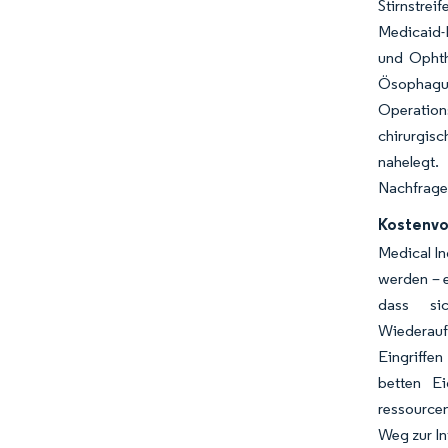
Stirnstre
Medicaid-D
und Ophtha
Ösophagus
Operation
chirurgis
nahelegt.
Nachfragek
Kostenvor
Medical In
werden – e
dass si
Wiederauf
Eingriffe
betten Ei
ressourcen
Weg zur I