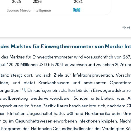
*Haft
 des Marktes für Einwegthermometer von Mordor Int
 des Marktes für Einwegthermometer wird voraussichtlich von 267,
 auf 420,20 Millionen USD bis 2031 anwachsen und zwischen 2026 un
tanz steigt dort, wo sich Ziele zur Infektionsprävention, Vorsch
eiden, und bietet Krankenhäusern und ambulanten Operations
[1]
tengeräten
. Einkaufsgemeinschaften bündeln Einwegprodukte zu 
raufbereitung wiederverwendbarer Sonden unterbieten, was Ar
ngsschwung im Asien-Pazifik-Raum beschleunigte sich, nachdem Ch
nen Einheiten abgeschaltet hatte, während Nordamerika beim Umsat
n zu im Gesundheitswesen erworbenen Infektionen knüpfen. Nachhal
-Programm des Nationalen Gesundheitsdienstes des Vereinigten Kön