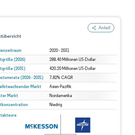
Anteil
tübersicht
ienzeitraum
2020 - 2031
tgröße (2026)
288.40 Millionen US-Dollar
tgröße (2031)
420.20 Millionen US-Dollar
stumsrate (2026 - 2031)
7.82% CAGR
ellstwachsender Markt
Asien-Pazifik
ter Markt
dert Namensnennung gemäß CC BY 4.0.
Nordamerika
tkonzentration
Niedrig
© Mordor Intelligence. Wiederverwendung erfordert Namensnennung gemäß CC BY 4.0.
takteure