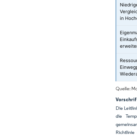
Niedrig
Verglei
in Hoc
Eigenm
Einkauf
erweiter
Ressou
Einwegp
Wiedera
Quelle: Mo
Vorschri
Die Leitli
die Tempe
gemeinsam
Richtlini