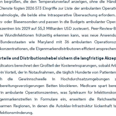
ifen begrüßen, die den Temperaturverlauf anzeigen, ohne die Händ
ienste fügten 2026 573 Eingriffe zur Liste der ambulanten Operat
lmologie, die beide eine intraoperative Überwachung erfordern. K
- oder Blasensonden und passen in die Budgets ambulanter Operat
szentren bis 2029 auf 55,3 Milliarden USD zusteuert. Peer-Review
che Wundinfektionen frühzeitig erkennen kann, was neue Anwendu
 Bundesstaaten wie Maryland mit 36 ambulanten Operationsze
onzentrationen, die Eigenmarkendistributoren effizient ansprechen
teile und Distributionshebel sichern die langfristige Akze
dicators berechnet den Großteil der Kosteneinsparungen, sobald Arb
in Vorteil, der in Notaufnahmen, die täglich Hunderte von Patienten
ch die Gewinnschwelle in Hochdurchsatzumgebungen z
bereitungsverzögerungen Betten blockieren. Medicare spart berei
n in ambulante Operationszentren, was Spielraum für Infektionsko
genmarkenstreifen in Formulare ein, erweitern die Reichwei
armen Regionen, in denen die Autoklav-Infrastruktur lückenhaft is
nfektionsminderung.