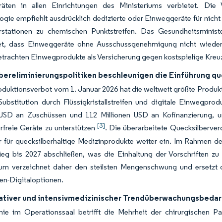
äten in allen Einrichtungen des Ministeriums verbietet. Die V
gie empfiehlt ausdrücklich dedizierte oder Einweggeräte für nicht
erstationen zu chemischen Punktstreifen. Das Gesundheitsminis
et, dass Einweggeräte ohne Ausschussgenehmigung nicht wiederau
trachten Einwegprodukte als Versicherung gegen kostspielige Kreu
bereliminierungspolitiken beschleunigen die Einführung q
duktionsverbot vom 1. Januar 2026 hat die weltweit größte Produk
Substitution durch Flüssigkristallstreifen und digitale Einwegprod
 USD an Zuschüssen und 112 Millionen USD an Kofinanzierung, u
[3]
rfreie Geräte zu unterstützen
. Die überarbeitete Quecksilbervero
er für quecksilberhaltige Medizinprodukte weiter ein. Im Rahmen
eg bis 2027 abschließen, was die Einhaltung der Vorschriften zu e
aum verzeichnet daher den steilsten Mengenschwung und ersetzt 
en-Digitaloptionen.
ativer und intensivmedizinischer Trendüberwachungsbedarf
ie im Operationssaal betrifft die Mehrheit der chirurgischen Pa