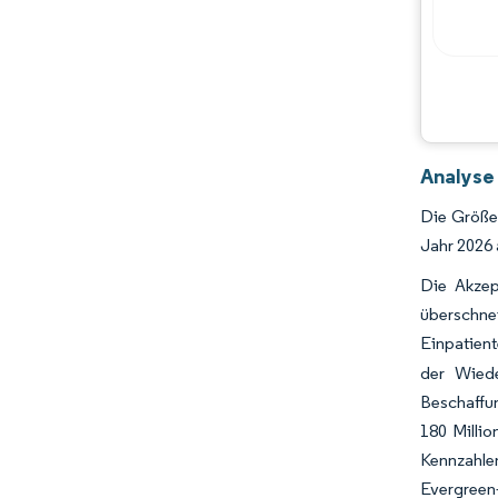
Analyse
Die Größe
Jahr 2026
Die Akzep
überschn
Einpatien
der Wiede
Beschaffu
180 Millio
Kennzahle
Evergreen