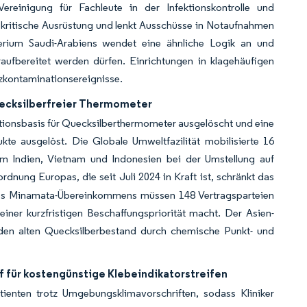
ereinigung für Fachleute in der Infektionskontrolle und
 kritische Ausrüstung und lenkt Ausschüsse in Notaufnahmen
terium Saudi-Arabiens wendet eine ähnliche Logik an und
fbereitet werden dürfen. Einrichtungen in klagehäufigen
zkontaminationsereignisse.
uecksilberfreier Thermometer
tionsbasis für Quecksilberthermometer ausgelöscht und eine
ukte ausgelöst. Die Globale Umweltfazilität mobilisierte 16
m Indien, Vietnam und Indonesien bei der Umstellung auf
rdnung Europas, die seit Juli 2024 in Kraft ist, schränkt das
 des Minamata-Übereinkommens müssen 148 Vertragsparteien
iner kurzfristigen Beschaffungspriorität macht. Der Asien-
den alten Quecksilberbestand durch chemische Punkt- und
 für kostengünstige Klebeindikatorstreifen
tienten trotz Umgebungsklimavorschriften, sodass Kliniker