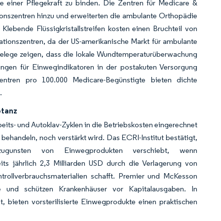
e einer Pflegekraft zu binden. Die Zentren für Medicare &
ionszentren hinzu und erweiterten die ambulante Orthopädie
lebende Flüssigkristallstreifen kosten einen Bruchteil von
ionszentren, da der US-amerikanische Markt für ambulante
-Belege zeigen, dass die lokale Wundtemperaturüberwachung
ngen für Einwegindikatoren in der postakuten Versorgung
ntren pro 100.000 Medicare-Begünstigte bieten dichte
.
ptanz
eits- und Autoklav-Zyklen in die Betriebskosten eingerechnet
 behandeln, noch verstärkt wird. Das ECRI-Institut bestätigt,
ugunsten von Einwegprodukten verschiebt, wenn
ts jährlich 2,3 Milliarden USD durch die Verlagerung von
ntrollverbrauchsmaterialien schafft. Premier und McKesson
te und schützen Krankenhäuser vor Kapitalausgaben. In
t, bieten vorsterilisierte Einwegprodukte einen praktischen