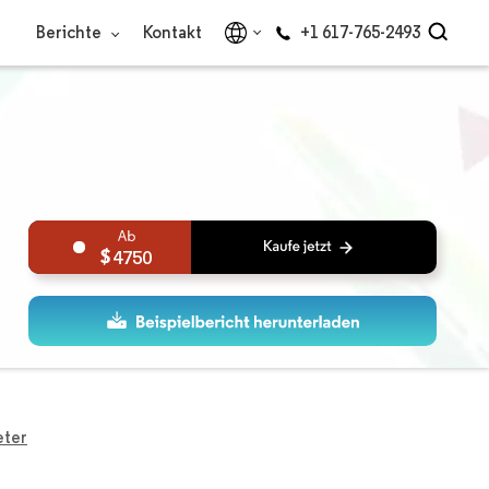
Berichte
Kontakt
+1 617-765-2493
4750
eter