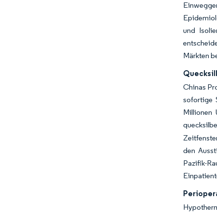
Einwegger
Epidemiolo
und Isoli
entscheid
Märkten be
Quecksil
Chinas Pro
sofortige 
Millionen
quecksilbe
Zeitfenst
den Aussti
Pazifik-R
Einpatient
Perioper
Hypotherm