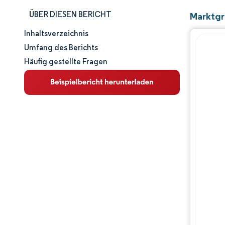
ÜBER DIESEN BERICHT
Marktgr
Inhaltsverzeichnis
Marktgröße und -anteil
Umfang des Berichts
Häufig gestellte Fragen
Marktanalyse
Trends und Einblicke
Segmentanalyse
Geografische Analyse
Wettbewerbslandschaft
Hauptakteure
Branchenentwicklungen