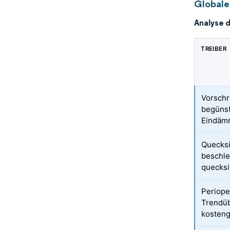
Globale
Analyse 
TREIBER
Vorschr
begünst
Eindäm
Quecksi
beschle
quecksi
Periope
Trendü
kosteng