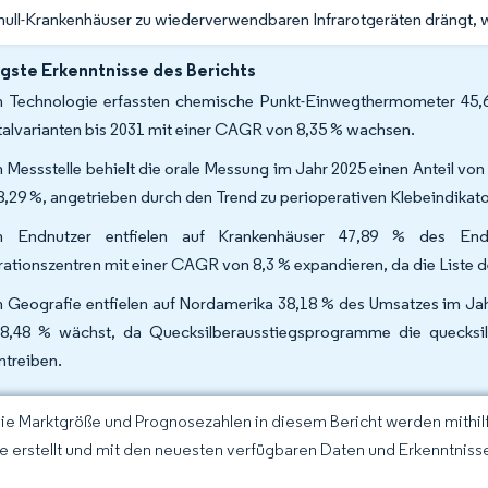
null-Krankenhäuser zu wiederverwendbaren Infrarotgeräten drängt, we
gste Erkenntnisse des Berichts
 Technologie erfassten chemische Punkt-Einwegthermometer 45,6
talvarianten bis 2031 mit einer CAGR von 8,35 % wachsen.
 Messstelle behielt die orale Messung im Jahr 2025 einen Anteil vo
8,29 %, angetrieben durch den Trend zu perioperativen Klebeindikato
h Endnutzer entfielen auf Krankenhäuser 47,89 % des End
ationszentren mit einer CAGR von 8,3 % expandieren, da die Liste d
 Geografie entfielen auf Nordamerika 38,18 % des Umsatzes im Ja
8,48 % wächst, da Quecksilberausstiegsprogramme die quecksilb
ntreiben.
Die Marktgröße und Prognosezahlen in diesem Bericht werden mithi
ce erstellt und mit den neuesten verfügbaren Daten und Erkenntnisse