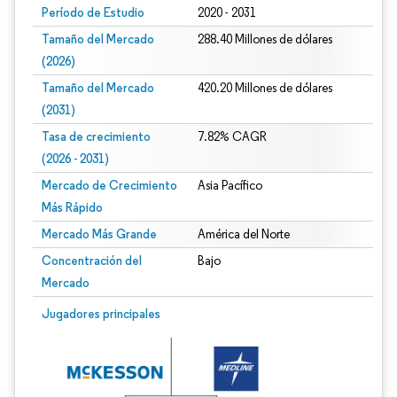
Período de Estudio
2020 - 2031
Tamaño del Mercado
288.40 Millones de dólares
(2026)
Tamaño del Mercado
420.20 Millones de dólares
(2031)
Tasa de crecimiento
7.82% CAGR
(2026 - 2031)
Mercado de Crecimiento
Asia Pacífico
Más Rápido
Mercado Más Grande
América del Norte
Concentración del
Bajo
Mercado
Imagen © Mordor Intelligence. El uso requiere atribución según CC BY 4.0.
Jugadores principales