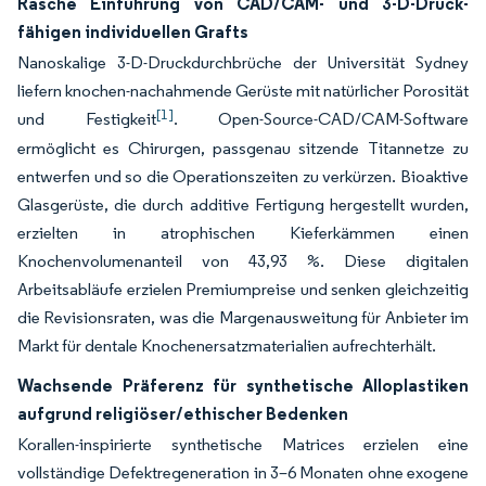
Rasche Einführung von CAD/CAM- und 3-D-Druck-
fähigen individuellen Grafts
Nanoskalige 3-D-Druckdurchbrüche der Universität Sydney
liefern knochen-nachahmende Gerüste mit natürlicher Porosität
[1]
und Festigkeit
. Open-Source-CAD/CAM-Software
ermöglicht es Chirurgen, passgenau sitzende Titannetze zu
entwerfen und so die Operationszeiten zu verkürzen. Bioaktive
Glasgerüste, die durch additive Fertigung hergestellt wurden,
erzielten in atrophischen Kieferkämmen einen
Knochenvolumenanteil von 43,93 %. Diese digitalen
Arbeitsabläufe erzielen Premiumpreise und senken gleichzeitig
die Revisionsraten, was die Margenausweitung für Anbieter im
Markt für dentale Knochenersatzmaterialien aufrechterhält.
Wachsende Präferenz für synthetische Alloplastiken
aufgrund religiöser/ethischer Bedenken
Korallen-inspirierte synthetische Matrices erzielen eine
vollständige Defektregeneration in 3–6 Monaten ohne exogene