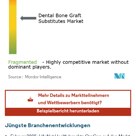
Bild © Mordor Intelligence. Wiederverwendung erfordert Namensnennung gemäß
Jüngste Branchenentwicklungen