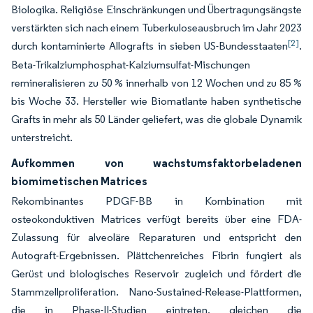
Biologika. Religiöse Einschränkungen und Übertragungsängste
verstärkten sich nach einem Tuberkuloseausbruch im Jahr 2023
[2]
durch kontaminierte Allografts in sieben US-Bundesstaaten
.
Beta-Trikalziumphosphat-Kalziumsulfat-Mischungen
remineralisieren zu 50 % innerhalb von 12 Wochen und zu 85 %
bis Woche 33. Hersteller wie Biomatlante haben synthetische
Grafts in mehr als 50 Länder geliefert, was die globale Dynamik
unterstreicht.
Aufkommen von wachstumsfaktorbeladenen
biomimetischen Matrices
Rekombinantes PDGF-BB in Kombination mit
osteokonduktiven Matrices verfügt bereits über eine FDA-
Zulassung für alveoläre Reparaturen und entspricht den
Autograft-Ergebnissen. Plättchenreiches Fibrin fungiert als
Gerüst und biologisches Reservoir zugleich und fördert die
Stammzellproliferation. Nano-Sustained-Release-Plattformen,
die in Phase-II-Studien eintreten, gleichen die