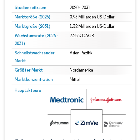
Studienzeitraum
2020 - 2031
Marktgröße (2026)
0.93 Milliarden US-Dollar
Marktgröße (2031)
1.32 Milliarden US-Dollar
Wachstumsrate (2026 -
7.25% CAGR
2031)
Schnellstwachsender
Asien-Pazifik
Markt
Größter Markt
Nordamerika
Marktkonzentration
Mittel
Bild © Mordor Intelligence. Wiederverwendung erfordert Namensnennung gem
Hauptakteure