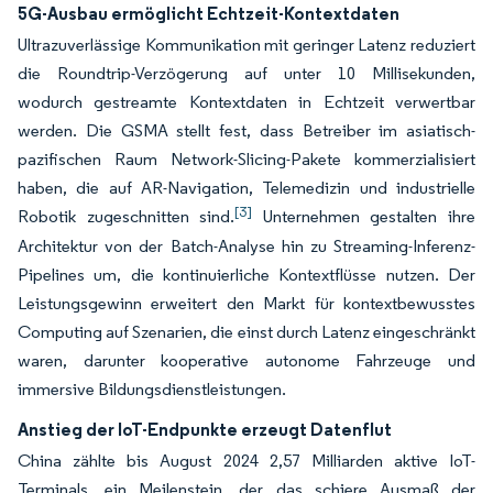
5G-Ausbau ermöglicht Echtzeit-Kontextdaten
Ultrazuverlässige Kommunikation mit geringer Latenz reduziert
die Roundtrip-Verzögerung auf unter 10 Millisekunden,
wodurch gestreamte Kontextdaten in Echtzeit verwertbar
werden. Die GSMA stellt fest, dass Betreiber im asiatisch-
pazifischen Raum Network-Slicing-Pakete kommerzialisiert
haben, die auf AR-Navigation, Telemedizin und industrielle
[3]
Robotik zugeschnitten sind.
Unternehmen gestalten ihre
Architektur von der Batch-Analyse hin zu Streaming-Inferenz-
Pipelines um, die kontinuierliche Kontextflüsse nutzen. Der
Leistungsgewinn erweitert den Markt für kontextbewusstes
Computing auf Szenarien, die einst durch Latenz eingeschränkt
waren, darunter kooperative autonome Fahrzeuge und
immersive Bildungsdienstleistungen.
Anstieg der IoT-Endpunkte erzeugt Datenflut
China zählte bis August 2024 2,57 Milliarden aktive IoT-
Terminals, ein Meilenstein, der das schiere Ausmaß der