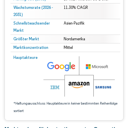
Wachstumsrate (2026 -
11.30% CAGR
2031)
Schnellstwachsender
Asien-Pazifik
Markt
Größter Markt
Nordamerika
Marktkonzentration
Mittel
Bild © Mordor Intelligence. Wiederverwendung erfordert Namensnennung gem
Hauptakteure
*Haftungsausschluss: Hauptakteure in keiner bestimmten Reihenfolge
sortiert