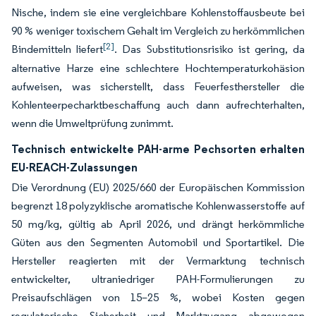
Nische, indem sie eine vergleichbare Kohlenstoffausbeute bei
90 % weniger toxischem Gehalt im Vergleich zu herkömmlichen
[2]
Bindemitteln liefert
. Das Substitutionsrisiko ist gering, da
alternative Harze eine schlechtere Hochtemperaturkohäsion
aufweisen, was sicherstellt, dass Feuerfesthersteller die
Kohlenteerpecharktbeschaffung auch dann aufrechterhalten,
wenn die Umweltprüfung zunimmt.
Technisch entwickelte PAH-arme Pechsorten erhalten
EU-REACH-Zulassungen
Die Verordnung (EU) 2025/660 der Europäischen Kommission
begrenzt 18 polyzyklische aromatische Kohlenwasserstoffe auf
50 mg/kg, gültig ab April 2026, und drängt herkömmliche
Güten aus den Segmenten Automobil und Sportartikel. Die
Hersteller reagierten mit der Vermarktung technisch
entwickelter, ultraniedriger PAH-Formulierungen zu
Preisaufschlägen von 15–25 %, wobei Kosten gegen
regulatorische Sicherheit und Marktzugang abgewogen