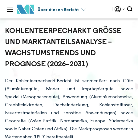
Über diesen Bericht
KOHLENTEERPECHARKT GRÖSSE U
ND MARKTANTEILSANALYSE – W
ACHSTUMSTRENDS UND P
ROGNOSE (2026–2031)
Der Kohlenteerpecharkt-Bericht ist segmentiert nach Güte
(Aluminiumgüte, Binder- und Imprägniergüte sowie
Spezial-/Mesophasengüte), Anwendung (Aluminiumschmelze,
Graphitelektroden, Dacheindeckung, Kohlenstofffaser,
Feuerfestmaterialien und sonstige Anwendungen) sowie
Geografie (Asien-Pazifik, Nordamerika, Europa, Südamerika
sowie Naher Osten und Afrika). Die Marktprognosen werden in
Wertangaben (USD) bereitgestellt.