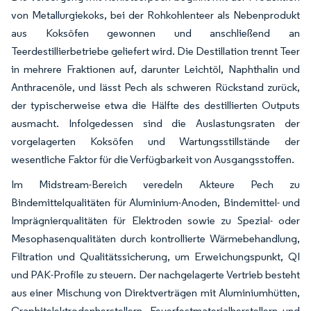
von Metallurgiekoks, bei der Rohkohlenteer als Nebenprodukt
aus Koksöfen gewonnen und anschließend an
Teerdestillierbetriebe geliefert wird. Die Destillation trennt Teer
in mehrere Fraktionen auf, darunter Leichtöl, Naphthalin und
Anthracenöle, und lässt Pech als schweren Rückstand zurück,
der typischerweise etwa die Hälfte des destillierten Outputs
ausmacht. Infolgedessen sind die Auslastungsraten der
vorgelagerten Koksöfen und Wartungsstillstände der
wesentliche Faktor für die Verfügbarkeit von Ausgangsstoffen.
Im Midstream-Bereich veredeln Akteure Pech zu
Bindemittelqualitäten für Aluminium-Anoden, Bindemittel- und
Imprägnierqualitäten für Elektroden sowie zu Spezial- oder
Mesophasenqualitäten durch kontrollierte Wärmebehandlung,
Filtration und Qualitätssicherung, um Erweichungspunkt, QI
und PAK-Profile zu steuern. Der nachgelagerte Vertrieb besteht
aus einer Mischung von Direktverträgen mit Aluminiumhütten,
Graphitelektrodenherstellern, Feuerfestmaterialherstellern und