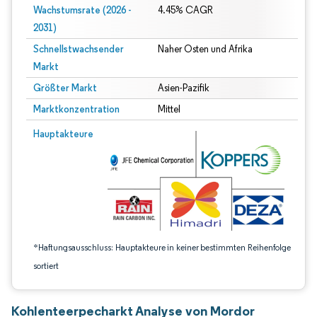
Wachstumsrate (2026 -
4.45% CAGR
2031)
Schnellstwachsender
Naher Osten und Afrika
Markt
Größter Markt
Asien-Pazifik
Marktkonzentration
Mittel
Bild © Mordor Intelligence. Wiederverwendung erfordert Namensnennung gem
Hauptakteure
*Haftungsausschluss: Hauptakteure in keiner bestimmten Reihenfolge
sortiert
Kohlenteerpecharkt Analyse von Mordor