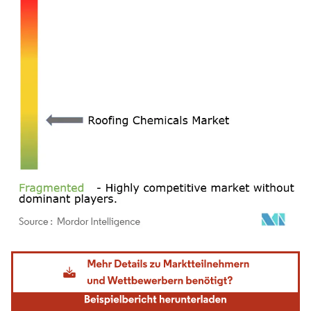
Bild © Mordor Intelligence. Wiederverwendung erfordert Namensnennung gemäß