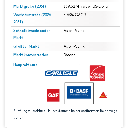
Marktgröße (2031)
139.32 Milliarden US-Dollar
Wachstumsrate (2026 -
4.53% CAGR
2031)
Schnellstwachsender
Asien-Pazifik
Markt
Größter Markt
Asien-Pazifik
Marktkonzentration
Niedrig
Bild © Mordor Intelligence. Wiederverwendung erfordert Namensnennung gem
Hauptakteure
*Haftungsausschluss: Hauptakteure in keiner bestimmten Reihenfolge
sortiert