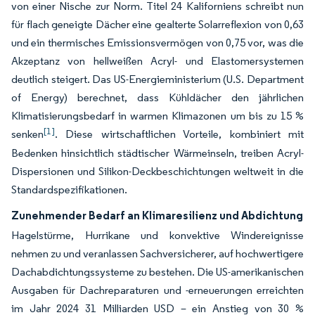
von einer Nische zur Norm. Titel 24 Kaliforniens schreibt nun
für flach geneigte Dächer eine gealterte Solarreflexion von 0,63
und ein thermisches Emissionsvermögen von 0,75 vor, was die
Akzeptanz von hellweißen Acryl- und Elastomersystemen
deutlich steigert. Das US-Energieministerium (U.S. Department
of Energy) berechnet, dass Kühldächer den jährlichen
Klimatisierungsbedarf in warmen Klimazonen um bis zu 15 %
[1]
senken
. Diese wirtschaftlichen Vorteile, kombiniert mit
Bedenken hinsichtlich städtischer Wärmeinseln, treiben Acryl-
Dispersionen und Silikon-Deckbeschichtungen weltweit in die
Standardspezifikationen.
Zunehmender Bedarf an Klimaresilienz und Abdichtung
Hagelstürme, Hurrikane und konvektive Windereignisse
nehmen zu und veranlassen Sachversicherer, auf hochwertigere
Dachabdichtungssysteme zu bestehen. Die US-amerikanischen
Ausgaben für Dachreparaturen und -erneuerungen erreichten
im Jahr 2024 31 Milliarden USD – ein Anstieg von 30 %