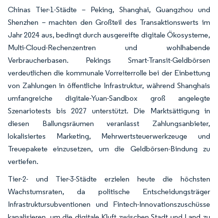
Chinas Tier-1-Städte – Peking, Shanghai, Guangzhou und
Shenzhen – machten den Großteil des Transaktionswerts im
Jahr 2024 aus, bedingt durch ausgereifte digitale Ökosysteme,
Multi-Cloud-Rechenzentren und wohlhabende
Verbraucherbasen. Pekings Smart-Transit-Geldbörsen
verdeutlichen die kommunale Vorreiterrolle bei der Einbettung
von Zahlungen in öffentliche Infrastruktur, während Shanghais
umfangreiche digitale-Yuan-Sandbox groß angelegte
Szenariotests bis 2027 unterstützt. Die Marktsättigung in
diesen Ballungsräumen veranlasst Zahlungsanbieter,
lokalisiertes Marketing, Mehrwertsteuerwerkzeuge und
Treuepakete einzusetzen, um die Geldbörsen-Bindung zu
vertiefen.
Tier-2- und Tier-3-Städte erzielen heute die höchsten
Wachstumsraten, da politische Entscheidungsträger
Infrastruktursubventionen und Fintech-Innovationszuschüsse
kanalisieren, um die digitale Kluft zwischen Stadt und Land zu