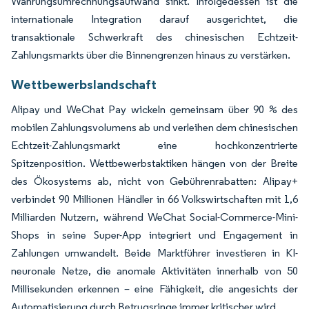
Währungsumrechnungsaufwand sinkt. Infolgedessen ist die
internationale Integration darauf ausgerichtet, die
transaktionale Schwerkraft des chinesischen Echtzeit-
Zahlungsmarkts über die Binnengrenzen hinaus zu verstärken.
Wettbewerbslandschaft
Alipay und WeChat Pay wickeln gemeinsam über 90 % des
mobilen Zahlungsvolumens ab und verleihen dem chinesischen
Echtzeit-Zahlungsmarkt eine hochkonzentrierte
Spitzenposition. Wettbewerbstaktiken hängen von der Breite
des Ökosystems ab, nicht von Gebührenrabatten: Alipay+
verbindet 90 Millionen Händler in 66 Volkswirtschaften mit 1,6
Milliarden Nutzern, während WeChat Social-Commerce-Mini-
Shops in seine Super-App integriert und Engagement in
Zahlungen umwandelt. Beide Marktführer investieren in KI-
neuronale Netze, die anomale Aktivitäten innerhalb von 50
Millisekunden erkennen – eine Fähigkeit, die angesichts der
Automatisierung durch Betrugsringe immer kritischer wird.