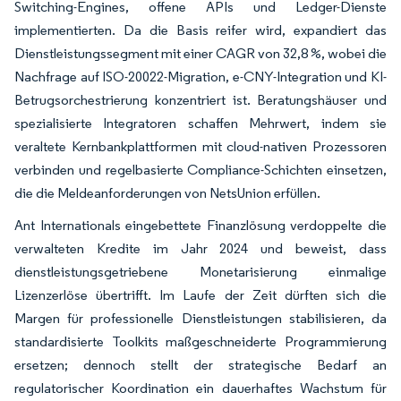
Switching-Engines, offene APIs und Ledger-Dienste
implementierten. Da die Basis reifer wird, expandiert das
Dienstleistungssegment mit einer CAGR von 32,8 %, wobei die
Nachfrage auf ISO-20022-Migration, e-CNY-Integration und KI-
Betrugsorchestrierung konzentriert ist. Beratungshäuser und
spezialisierte Integratoren schaffen Mehrwert, indem sie
veraltete Kernbankplattformen mit cloud-nativen Prozessoren
verbinden und regelbasierte Compliance-Schichten einsetzen,
die die Meldeanforderungen von NetsUnion erfüllen.
Ant Internationals eingebettete Finanzlösung verdoppelte die
verwalteten Kredite im Jahr 2024 und beweist, dass
dienstleistungsgetriebene Monetarisierung einmalige
Lizenzerlöse übertrifft. Im Laufe der Zeit dürften sich die
Margen für professionelle Dienstleistungen stabilisieren, da
standardisierte Toolkits maßgeschneiderte Programmierung
ersetzen; dennoch stellt der strategische Bedarf an
regulatorischer Koordination ein dauerhaftes Wachstum für