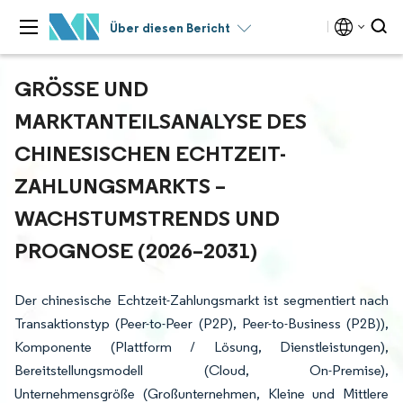
Über diesen Bericht
GRÖSSE UND M
ARKTANTEILSANALYSE DES C
HINESISCHEN ECHTZEIT-Z
AHLUNGSMARKTS – W
ACHSTUMSTRENDS UND P
ROGNOSE (2026–2031)
Der chinesische Echtzeit-Zahlungsmarkt ist segmentiert nach
Transaktionstyp (Peer-to-Peer (P2P), Peer-to-Business (P2B)),
Komponente (Plattform / Lösung, Dienstleistungen),
Bereitstellungsmodell (Cloud, On-Premise),
Unternehmensgröße (Großunternehmen, Kleine und Mittlere