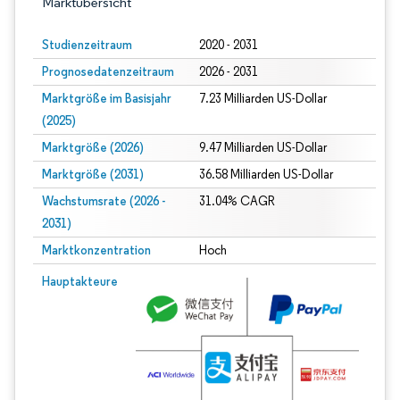
Marktübersicht
Studienzeitraum
2020 - 2031
Prognosedatenzeitraum
2026 - 2031
Marktgröße im Basisjahr
7.23 Milliarden US-Dollar
(2025)
Marktgröße (2026)
9.47 Milliarden US-Dollar
Marktgröße (2031)
36.58 Milliarden US-Dollar
Wachstumsrate (2026 -
31.04% CAGR
2031)
Marktkonzentration
Hoch
Bild © Mordor Intelligence. Wiederverwendung erfordert Namensnennung gem
Hauptakteure