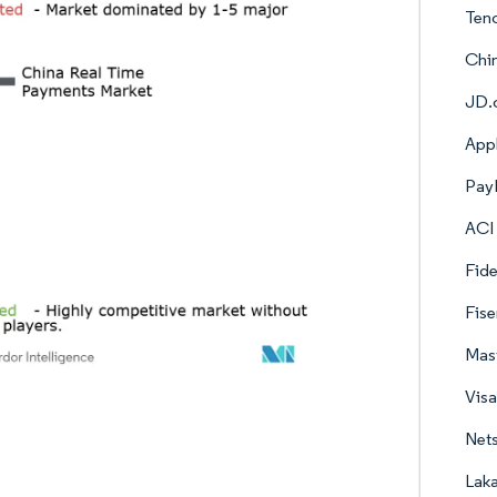
Tenc
Chin
JD.c
Appl
PayP
ACI 
Fide
Fise
Mast
Visa
Nets
Laka