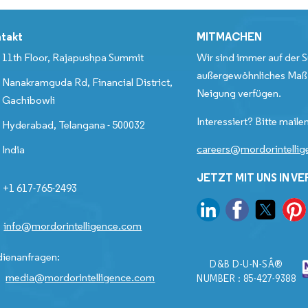
takt
MITMACHEN
11th Floor, Rajapushpa Summit
Wir sind immer auf der S
außergewöhnliches Maß 
Nanakramguda Rd, Financial District,
Neigung verfügen.
Gachibowli
Interessiert? Bitte mailen
Hyderabad, Telangana - 500032
careers@mordorintelli
India
JETZT MIT UNS IN V
+1 617-765-2493
info@mordorintelligence.com
ienanfragen:
D&B D-U-N-SÂ®
media@mordorintelligence.com
NUMBER : 85-427-9388