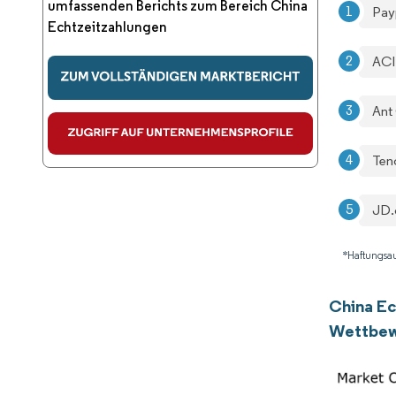
umfassenden Berichts zum Bereich China
Payp
Echtzeitzahlungen
ACI
Ant 
Ten
JD.
*Haftungsau
China Ec
Wettbew