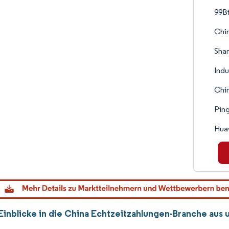
99Bi
Chin
Sha
Indu
Chin
Pin
Huaw
Einblicke in die China Echtzeitzahlungen-Branche au