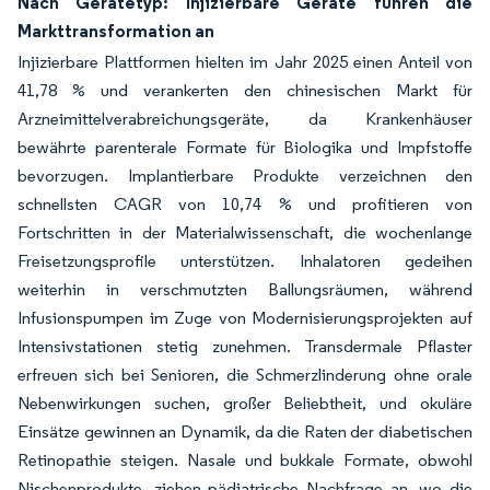
Nach Gerätetyp: Injizierbare Geräte führen die
Markttransformation an
Injizierbare Plattformen hielten im Jahr 2025 einen Anteil von
41,78 % und verankerten den chinesischen Markt für
Arzneimittelverabreichungsgeräte, da Krankenhäuser
bewährte parenterale Formate für Biologika und Impfstoffe
bevorzugen. Implantierbare Produkte verzeichnen den
schnellsten CAGR von 10,74 % und profitieren von
Fortschritten in der Materialwissenschaft, die wochenlange
Freisetzungsprofile unterstützen. Inhalatoren gedeihen
weiterhin in verschmutzten Ballungsräumen, während
Infusionspumpen im Zuge von Modernisierungsprojekten auf
Intensivstationen stetig zunehmen. Transdermale Pflaster
erfreuen sich bei Senioren, die Schmerzlinderung ohne orale
Nebenwirkungen suchen, großer Beliebtheit, und okuläre
Einsätze gewinnen an Dynamik, da die Raten der diabetischen
Retinopathie steigen. Nasale und bukkale Formate, obwohl
Nischenprodukte, ziehen pädiatrische Nachfrage an, wo die