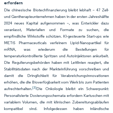
erfordern
Die chinesische Biotechfinanzierung bleibt lebhaft – 47 Zell-
und Gentherapieunternehmen haben in der ersten Jahreshälfte
2024 neues Kapital aufgenommen –, was Entwickler dazu
veranlasst, Materialien und Formate zu suchen, die
empfindliche Wirkstoffe schützen. KI-gesteuerte Start-ups wie
METiS Pharmaceuticals verfeinern Lipid-Nanopartikel für
mRNA, was wiederum die Bestellungen für
temperaturkontrollierte Spritzen und Autoinjektoren ankurbelt.
Die Regulierungsbehörden haben mit Leitlinien reagiert, die
Stabilitätsdaten nach der Markteinführung vorschreiben und
damit die Dringlichkeit für Verabreichungsinnovationen
erhöhen, die die Bioverfügbarkeit vom Werk bis zum Patienten
[3]
aufrechterhalten.
Die Onkologie bleibt ein Schwerpunkt:
Personalisierte Dosierungsschemata erfordern Kartuschen mit
variablem Volumen, die mit klinischen Zubereitungsabläufen
kompatibel sind. Infolgedessen haben inländische