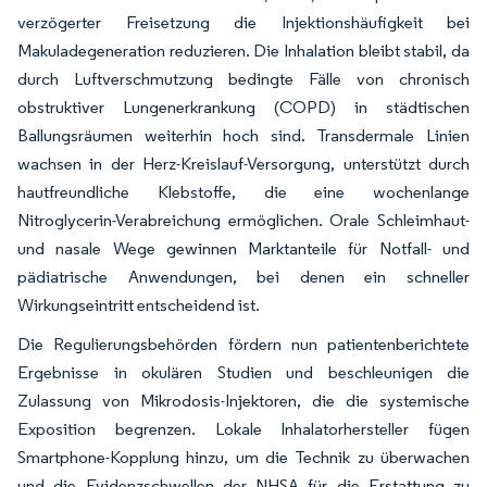
verzögerter Freisetzung die Injektionshäufigkeit bei
Makuladegeneration reduzieren. Die Inhalation bleibt stabil, da
durch Luftverschmutzung bedingte Fälle von chronisch
obstruktiver Lungenerkrankung (COPD) in städtischen
Ballungsräumen weiterhin hoch sind. Transdermale Linien
wachsen in der Herz-Kreislauf-Versorgung, unterstützt durch
hautfreundliche Klebstoffe, die eine wochenlange
Nitroglycerin-Verabreichung ermöglichen. Orale Schleimhaut-
und nasale Wege gewinnen Marktanteile für Notfall- und
pädiatrische Anwendungen, bei denen ein schneller
Wirkungseintritt entscheidend ist.
Die Regulierungsbehörden fördern nun patientenberichtete
Ergebnisse in okulären Studien und beschleunigen die
Zulassung von Mikrodosis-Injektoren, die die systemische
Exposition begrenzen. Lokale Inhalatorhersteller fügen
Smartphone-Kopplung hinzu, um die Technik zu überwachen
und die Evidenzschwellen der NHSA für die Erstattung zu