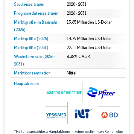
Studienzeitraum
2020 - 2031
Prognosedatenzeitraum
2026 - 2031
Marktgröße im Basisjahr
13.65 Milliarden US-Dollar
(2025)
Marktgröße (2026)
14.79 Milliarden US-Dollar
Marktgröße (2031)
22.11 Milliarden US-Dollar
Wachstumsrate (2026 -
8.38% CAGR
2031)
Marktkonzentration
Mittel
Bild © Mordor Intelligence. Wiederverwendung erfordert Namensnennung gem
Hauptakteure
*Haftungsausschluss: Hauptakteure in keiner bestimmten Reihenfolge