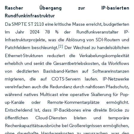
Rascher Übergang zur IP-basierten
Rundfunkinfrastruktur
Da SMPTE ST 2110 eine kritische Masse erreicht, budgetierten
im Jahr 2024 78 % der Rundfunkveranstalter IP-
Infrastrukturprojekte, was die Ablösung von SDI-Routern und
[2]
Patchfeldern beschleunigt.
Der Wechsel zu handelsüblichen
Ethernet-Strukturen reduziert die Verkabelungskomplexität
erheblich und senkt die Gesamtbetriebskosten, da Workflows
von dedizierten Basisband-Ketten auf Softwareinstanzen
migrieren, die auf COTS-Servern laufen. IP-Netzwerke
vereinfachen auch die Redundanz durch nahtlosen Pfadschutz,
während natives Multicast eine operative Skalierung für Pop-
up-Kanäle oder Remote-Kommentarplätze ermöglicht.
Entscheidend ist, dass IP-Backbones eine direkte Brücke zu
öffentlichen Cloud-Diensten bieten und temporäre
Rechenkapazitätsausbrüche bei Großereignissen ermöglichen,
ohne dauerhafte Hardwarekosten zu verursachen, was den