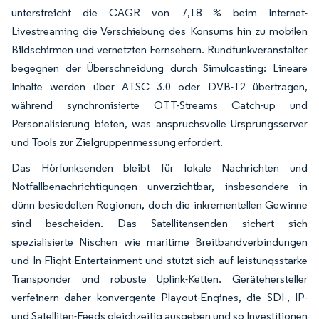
unterstreicht die CAGR von 7,18 % beim Internet-
Livestreaming die Verschiebung des Konsums hin zu mobilen
Bildschirmen und vernetzten Fernsehern. Rundfunkveranstalter
begegnen der Überschneidung durch Simulcasting: Lineare
Inhalte werden über ATSC 3.0 oder DVB-T2 übertragen,
während synchronisierte OTT-Streams Catch-up und
Personalisierung bieten, was anspruchsvolle Ursprungsserver
und Tools zur Zielgruppenmessung erfordert.
Das Hörfunksenden bleibt für lokale Nachrichten und
Notfallbenachrichtigungen unverzichtbar, insbesondere in
dünn besiedelten Regionen, doch die inkrementellen Gewinne
sind bescheiden. Das Satellitensenden sichert sich
spezialisierte Nischen wie maritime Breitbandverbindungen
und In-Flight-Entertainment und stützt sich auf leistungsstarke
Transponder und robuste Uplink-Ketten. Gerätehersteller
verfeinern daher konvergente Playout-Engines, die SDI-, IP-
und Satelliten-Feeds gleichzeitig ausgeben und so Investitionen