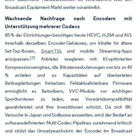
Broadcast Equipment Markt weiter vorantreibt.
Wachsende Nachfrage nach Encodern mit
Unterstützung mehrerer Codecs
85 % der Einrichtungen benötigen heute HEVC, H.264 und AV1
innerhalb desselben Encoder-Gehäuses, um Inhalte für ältere
Set-Top-Boxen,
Smart-TVs
und mobile Streaming-Apps
[3]
anzupassen.
Anbieter reagieren mit KI-optimierten
Kompressionsengines, die Bitratenreduzierungen von bis zu 40
% erzielen und so Kapazitäten auf überlasteten
Beitragsleitungen freisetzen. Feldaktualisierbare Firmware
ermöglicht es Betreibern, VVC-Module vor wichtigen
Sportturnieren zu laden, was Vorwärtskompatibilität
gewährleistet und ihre Investitionen schützt. Da sich 8K-
Versuche in Japan und Südkorea ausweiten, wird der Bedarf an
softwaredefinierten Multi-Codec-Pipelines zunehmend kritisch
und stützt das Umsatzwachstum der Encoder im Broadcast