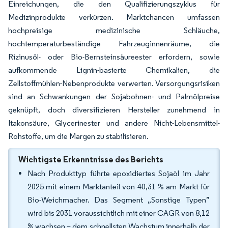
Einreichungen, die den Qualifizierungszyklus für
Medizinprodukte verkürzen. Marktchancen umfassen
hochpreisige medizinische Schläuche,
hochtemperaturbeständige Fahrzeuginnenräume, die
Rizinusöl- oder Bio-Bernsteinsäureester erfordern, sowie
aufkommende Lignin-basierte Chemikalien, die
Zellstoffmühlen-Nebenprodukte verwerten. Versorgungsrisiken
sind an Schwankungen der Sojabohnen- und Palmölpreise
geknüpft, doch diversifizieren Hersteller zunehmend in
Itakonsäure, Glycerinester und andere Nicht-Lebensmittel-
Rohstoffe, um die Margen zu stabilisieren.
Wichtigste Erkenntnisse des Berichts
Nach Produkttyp führte epoxidiertes Sojaöl im Jahr
2025 mit einem Marktanteil von 40,31 % am Markt für
Bio-Weichmacher. Das Segment „Sonstige Typen”
wird bis 2031 voraussichtlich mit einer CAGR von 8,12
% wachsen – dem schnellsten Wachstum innerhalb der