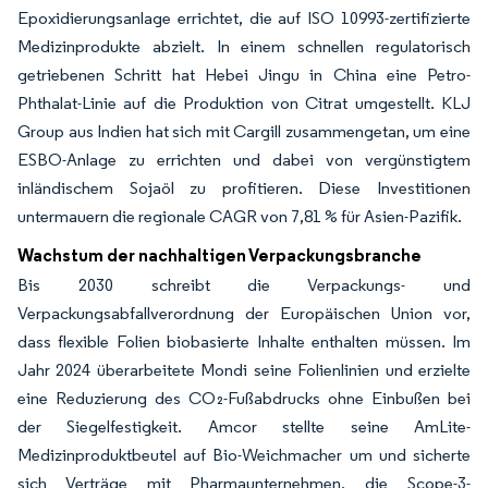
Epoxidierungsanlage errichtet, die auf ISO 10993-zertifizierte
Medizinprodukte abzielt. In einem schnellen regulatorisch
getriebenen Schritt hat Hebei Jingu in China eine Petro-
Phthalat-Linie auf die Produktion von Citrat umgestellt. KLJ
Group aus Indien hat sich mit Cargill zusammengetan, um eine
ESBO-Anlage zu errichten und dabei von vergünstigtem
inländischem Sojaöl zu profitieren. Diese Investitionen
untermauern die regionale CAGR von 7,81 % für Asien-Pazifik.
Wachstum der nachhaltigen Verpackungsbranche
Bis 2030 schreibt die Verpackungs- und
Verpackungsabfallverordnung der Europäischen Union vor,
dass flexible Folien biobasierte Inhalte enthalten müssen. Im
Jahr 2024 überarbeitete Mondi seine Folienlinien und erzielte
eine Reduzierung des CO₂-Fußabdrucks ohne Einbußen bei
der Siegelfestigkeit. Amcor stellte seine AmLite-
Medizinproduktbeutel auf Bio-Weichmacher um und sicherte
sich Verträge mit Pharmaunternehmen, die Scope-3-