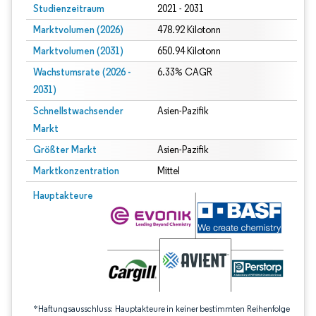
Studienzeitraum
2021 - 2031
Marktvolumen (2026)
478.92 Kilotonn
Marktvolumen (2031)
650.94 Kilotonn
Wachstumsrate (2026 -
6.33% CAGR
2031)
Schnellstwachsender
Asien-Pazifik
Markt
Größter Markt
Asien-Pazifik
Marktkonzentration
Mittel
Bild © Mordor Intelligence. Wiederverwendung erfordert Namensnennung gem
Hauptakteure
*Haftungsausschluss: Hauptakteure in keiner bestimmten Reihenfolge