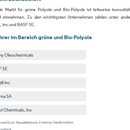
le Markt für grüne Polyole und Bio-Polyole ist teilweise konsoli
il einnehmen. Zu den wichtigsten Unternehmen zählen unter ande
, Inc und BASF SE.
hrer im Bereich grüne und Bio-Polyole
y Oleochemicals
F SE
ll Inc
ema SA
ui Chemicals, Inc
usschluss: Hauptakteure in keiner bestimmten
sortiert