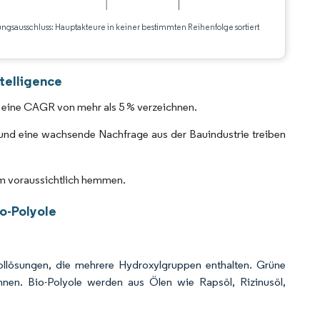
ungsausschluss: Hauptakteure in keiner bestimmten Reihenfolge sortiert
CC BY 4.0.
telligence
h eine CAGR von mehr als 5 % verzeichnen.
d eine wachsende Nachfrage aus der Bauindustrie treiben
 voraussichtlich hemmen.
o-Polyole
ollösungen, die mehrere Hydroxylgruppen enthalten. Grüne
nen. Bio-Polyole werden aus Ölen wie Rapsöl, Rizinusöl,