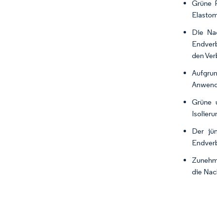
Grüne P
Elastom
Die Nac
Endverb
den Ver
Aufgrun
Anwend
Grüne 
Isolier
Der jü
Endverb
Zunehme
die Nac