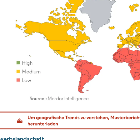
dor Intelligence. Wiederverwendung erfordert Namensnennung gemäß CC BY 4.0.
werbslandschaft