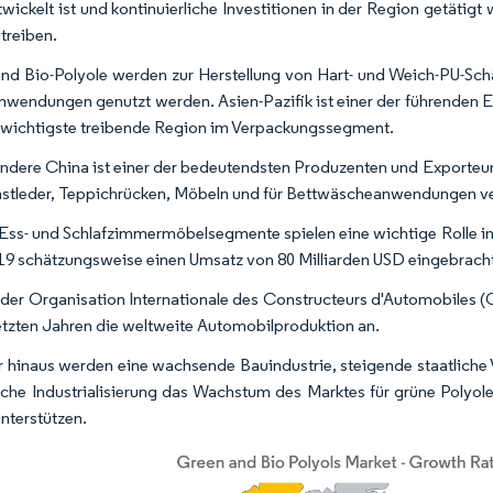
wickelt ist und kontinuierliche Investitionen in der Region getäti
treiben.
nd Bio-Polyole werden zur Herstellung von Hart- und Weich-PU-Sch
wendungen genutzt werden. Asien-Pazifik ist einer der führenden 
 wichtigste treibende Region im Verpackungssegment.
ndere China ist einer der bedeutendsten Produzenten und Exporteur
stleder, Teppichrücken, Möbeln und für Bettwäscheanwendungen v
Ess- und Schlafzimmermöbelsegmente spielen eine wichtige Rolle i
19 schätzungsweise einen Umsatz von 80 Milliarden USD eingebrach
er Organisation Internationale des Constructeurs d'Automobiles (O
letzten Jahren die weltweite Automobilproduktion an.
 hinaus werden eine wachsende Bauindustrie, steigende staatlich
sche Industrialisierung das Wachstum des Marktes für grüne Polyole
unterstützen.