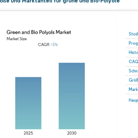
öße und Marktanteil für grüne und Bio-Polyole
Stud
Prog
Hist
CAG
Schn
Größ
Mark
Haup