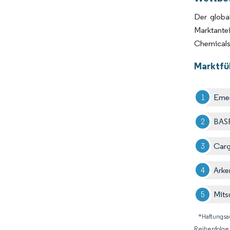
Der globa
Marktante
Chemicals
Marktfü
Emer
BAS
Cargi
Ark
Mits
*Haftungsa
Reihenfolge 