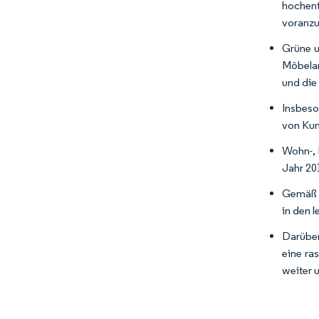
hochent
voranzu
Grüne u
Möbelan
und die
Insbeso
von Kun
Wohn-, 
Jahr 20
Gemäß d
in den 
Darüber
eine ra
weiter 