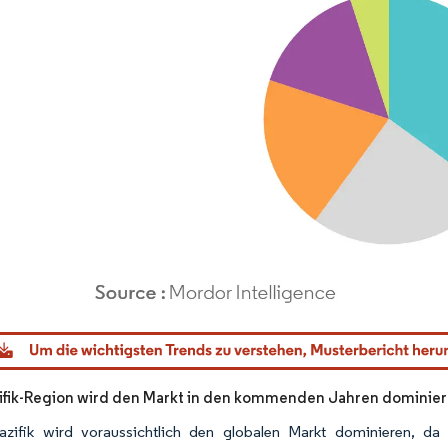
dor Intelligence. Wiederverwendung erfordert Namensnennung gemäß CC BY 4.0.
ifik-Region wird den Markt in den kommenden Jahren dominie
azifik wird voraussichtlich den globalen Markt dominieren, d