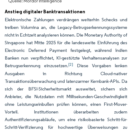
Quelle: Mordor Intelligence
Anstieg digitaler Banktransaktionen
Elektronische Zahlungen verdrängen weiterhin Schecks und
treiben Volumina an, die Legacy-Betrugserkennungssysteme
nicht in Echtzeit analysieren können. Die Monetary Authority of
Singapore hat Mitte 2025 für die landesweite Einführung des
Electronic Deferred Payment festgelegt, während Indien
Banken nun verpflichtet, KI-gestützte Verhaltensanalysen zur
[2]
Betrugserkennung einzusetzen.
Diese Vorgaben lenken
Ausgaben in Richtung Cloud-nativer
Transaktionsüberwachung und latenzarmer Kernbank-APIs. Da
sich der BFSI-Sicherheitsmarkt ausweitet, sichern sich
Anbieter, die Nutzdaten mit Millisekunden-Geschwindigkeit
ohne Leistungseinbußen prüfen können, einen First-Mover-
Vorteil. Institutionen überarbeiten zudem
Authentifizierungsabläufe, um eine risikobasierte Schritt-für-
Schritt-Verifizierung für hochwertige Überweisungen zu