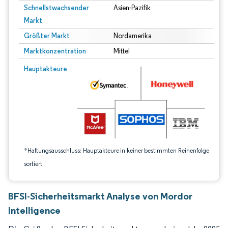
Schnellstwachsender
Asien-Pazifik
Markt
Größter Markt
Nordamerika
Marktkonzentration
Mittel
Bild © Mordor Intelligence. Wiederverwendung erfordert Namensnennung gem
Hauptakteure
*Haftungsausschluss: Hauptakteure in keiner bestimmten Reihenfolge
sortiert
BFSI-Sicherheitsmarkt Analyse von Mordor
Intelligence