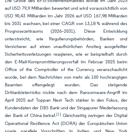
Die Größe des BFSI-Sicherheitsmarktes wurde im Jahr 2025
auf USD 79,9 Milliarden bewertet und wird voraussichtlich von
USD 90,43 Milliarden im Jahr 2026 auf USD 167,98 Milliarden
bis 2031 wachsen, bei einer CAGR von 13,18 % während des
Prognosezeitraums (2026–2031). Diese Entwicklung
unterstreicht, wie Regulierungsbehörden, Banken und
Versicherer auf einen unaufhörlichen Anstieg ausgefeilter
Sicherheitsverletzungen reagieren, wie er beispielhaft durch
den E-Mail-Kompromittierungsvorfall im Februar 2025 beim
Office of the Comptroller of the Currency veranschaulicht
wurde, bei dem Nachrichten von mehr als 100 hochrangigen
Beamten offengelegt wurden. Das steigende
Drittanbieterrisiko rückte nach dem Ransomware-Angriff im
April 2025 auf Toppan Next Tech stärker in den Fokus, der
Kundendaten der DBS Bank und der Singapurer Niederlassung
[1]
der Bank of China betraf.
Gleichzeitig zwingen der Digital
Operational Resilience Act (DORA) der Europäischen Union
sowie parallele Vorschriften in Indien und New York