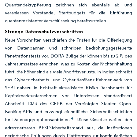
Quantendekryptierung zeichnen sich ebenfalls ab und
veranlassen Vorstände, Startbudgets für die Einführung
quantenresistenter Verschlüsselung bereitzustellen.
Strenge Datenschutzvorschriften
Neue Vorschriften verschärfen die Fristen für die Offenlegung
von Datenpannen und schreiben bedrohungsgesteuerte
Penetrationstests vor. DORA-Bußgelder können bis zu 2 % des
Jahresumsatzes erreichen, was zu Kosten der Nichteinhaltung
führt, die höher sind als viele Angriffsverluste. In Indien schreibt
das Cybersicherheits- und Cyber-Resilienz-Rahmenwerk von
SEBI nahezu in Echtzeit aktualisierte Risiko-Dashboards für
Kapitalmarktunternehmen vor. Unterdessen standardisiert
Abschnitt 1033 des CFPB der Vereinigten Staaten Open-
Banking-APIs und erzwingt einheitliche Sicherheitsschichten
[4]
für Datenaggregationsanbieter.
Diese Gesetze weiten den
adressierbaren BFSI-Sicherheitsmarkt aus, da Institutionen
periodische Prüfungen durch Plattformen zur kontinuierlichen