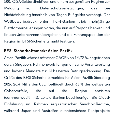
500, CISA-Sektordirektiven und einem ausgereiften Regime zur
Meldung von Datenschutzverletzungen, das bei
Nichteinhaltung innerhalb von Tagen Bußgelder verhängt. Der
Wettbewerbsdruck unter Tier-1-Banken trieb mehrjährige
Plattformerneuerungen voran, die nun auf Regionalbanken und
fintech-Unternehmen übergehen und die Führungsposition der
Region im BFSI-Sicherheitsmarkt festigen.
BFSI-Sicherheitsmarkt Asien-Pazifik
Asien-Pazifik wächst mit einer CAGR von 14,72 %, angetrieben
durch Singapurs Rahmenwerk für gemeinsame Verantwortung
und Indiens Mandate zur KI-basierten Betrugserkennung. Die
Größe des BFSI-Sicherheitsmarktes für Asien-Pazifik überstieg
2026 26,4 Milliarden USD, beflügelt durch 31 % der weltweiten
Cybervorfälle, die auf die Region abzielten
(commonwealth.int). Lokale Banken beschleunigen die Cloud-
Einführung im Rahmen regulatorischer Sandbox-Regime,
während Japan und Australien quantensichere Pilotprojekte