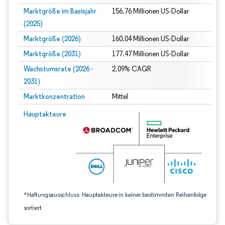
Marktgröße im Basisjahr
156.76 Millionen US-Dollar
(2025)
Marktgröße (2026)
160.04 Millionen US-Dollar
Marktgröße (2031)
177.47 Millionen US-Dollar
Wachstumsrate (2026 -
2.09% CAGR
2031)
Marktkonzentration
Mittel
Bild © Mordor Intelligence. Wiederverwendung erfordert Namensnennung gem
Hauptakteure
*Haftungsausschluss: Hauptakteure in keiner bestimmten Reihenfolge
sortiert