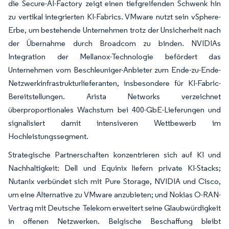
die Secure-AI-Factory zeigt einen tiefgreifenden Schwenk hin
zu vertikal integrierten KI-Fabrics. VMware nutzt sein vSphere-
Erbe, um bestehende Unternehmen trotz der Unsicherheit nach
der Übernahme durch Broadcom zu binden. NVIDIAs
Integration der Mellanox-Technologie befördert das
Unternehmen vom Beschleuniger-Anbieter zum Ende-zu-Ende-
Netzwerkinfrastrukturlieferanten, insbesondere für KI-Fabric-
Bereitstellungen. Arista Networks verzeichnet
überproportionales Wachstum bei 400-GbE-Lieferungen und
signalisiert damit intensiveren Wettbewerb im
Hochleistungssegment.
Strategische Partnerschaften konzentrieren sich auf KI und
Nachhaltigkeit: Dell und Equinix liefern private KI-Stacks;
Nutanix verbündet sich mit Pure Storage, NVIDIA und Cisco,
um eine Alternative zu VMware anzubieten; und Nokias O-RAN-
Vertrag mit Deutsche Telekom erweitert seine Glaubwürdigkeit
in offenen Netzwerken. Belgische Beschaffung bleibt