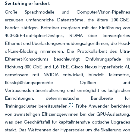
Switching erfordert
Große Sprachmodelle und Computer-Vision-Pipelines
erzeugen umfangreiche Datenströme, die ältere 100-GbE-
Fabrics sättigen. Betreiber reagieren mit der Einführung von
400-GbE-Leaf-Spine-Designs, RDMA über konvergiertes
Ethernet und Überlastungsvermeidungsalgorithmen, die Head-
of-Line-Blocking minimieren. Die Protokollarbeit des Ultra-
Ethernet-Konsortiums beschleunigt Einführungspfade in
Richtung 800 GbE und 1,6 TbE. Cisco Nexus HyperFabric AI,
gemeinsam mit NVIDIA entwickelt, bündelt Telemetrie,
flüssigkühlungsgerechte Optiken und
Vertrauensdomänenisolierung und ermöglicht es belgischen
Einrichtungen, deterministische Bandbreite für
[1]
Trainingscluster bereitzustellen.
Frühe Anwender berichten
von zweistelligen Effizienzgewinnen bei der GPU-Auslastung,
was den Geschäftsfall für kapitalintensive optische Upgrades
stärkt. Das Wettrennen der Hyperscaler um die Skalierung von