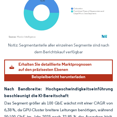
Notiz: Segmentanteile aller einzelnen Segmente sind nach
Bild © Mordor Intelligence. Wiederverwendung erfordert Namensnennung gemäß
dem Berichtskauf verfügbar
Nach Bandbreite: Hochgeschwindigkeitseinführung
beschleunigt die KI-Bereitschaft
Das Segment größer als 100 GbE wächst mit einer CAGR von
6,38 %, da GPU-Cluster breitere Leitungen benötigen, während
50-100 GbE im Jahr 2025 noch 32,85 % der Ausgaben hielt.