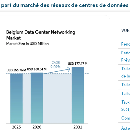
et part du marché des réseaux de centres de données
VUE
Péri
Péri
Prév
Tail
de b
Tail
Image © Mordor Intelligence. La réutilisation nécessite un
Tail
Taux
2031
Conc
Image 
Acte