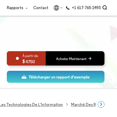
Rapports
Contact
+1 617-765-2493
4750
Les Technologies De L'Information
Marché Des Réseaux De 