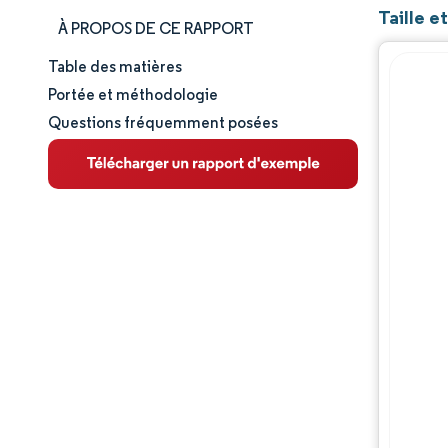
Taille 
À PROPOS DE CE RAPPORT
Table des matières
Taille et part de marché
Portée et méthodologie
Questions fréquemment posées
Analyse du marché
Tendances et perspectives
Analyse des segments
Analyse géographique
Paysage concurrentiel
Acteurs majeurs
Évolutions de l'industrie