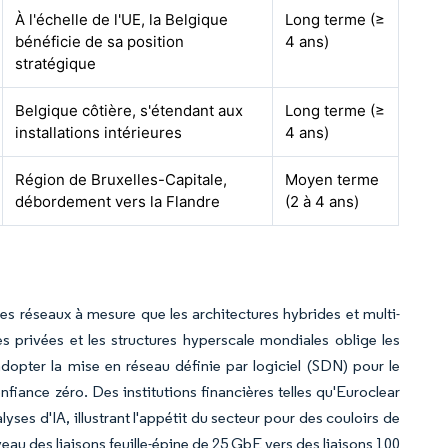
À l'échelle de l'UE, la Belgique
Long terme (≥
bénéficie de sa position
4 ans)
stratégique
Belgique côtière, s'étendant aux
Long terme (≥
installations intérieures
4 ans)
Région de Bruxelles-Capitale,
Moyen terme
débordement vers la Flandre
(2 à 4 ans)
des réseaux à mesure que les architectures hybrides et multi-
s privées et les structures hyperscale mondiales oblige les
dopter la mise en réseau définie par logiciel (SDN) pour le
fiance zéro. Des institutions financières telles qu'Euroclear
ses d'IA, illustrant l'appétit du secteur pour des couloirs de
iveau des liaisons feuille-épine de 25 GbE vers des liaisons 100