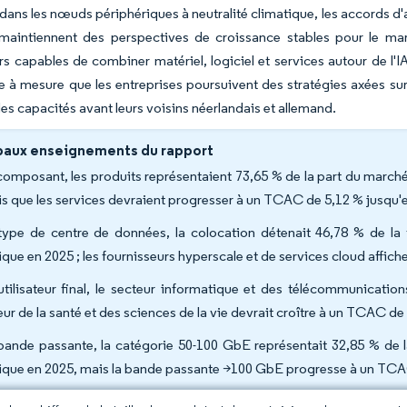
 dans les nœuds périphériques à neutralité climatique, les accords d'a
aintiennent des perspectives de croissance stables pour le ma
rs capables de combiner matériel, logiciel et services autour de l'IA
e à mesure que les entreprises poursuivent des stratégies axées sur
es capacités avant leurs voisins néerlandais et allemand.
paux enseignements du rapport
composant, les produits représentaient 73,65 % de la part du march
is que les services devraient progresser à un TCAC de 5,12 % jusqu'
type de centre de données, la colocation détenait 46,78 % de la
ique en 2025 ; les fournisseurs hyperscale et de services cloud affich
utilisateur final, le secteur informatique et des télécommunicati
eur de la santé et des sciences de la vie devrait croître à un TCAC de
bande passante, la catégorie 50-100 GbE représentait 32,85 % de 
ique en 2025, mais la bande passante >100 GbE progresse à un TCA