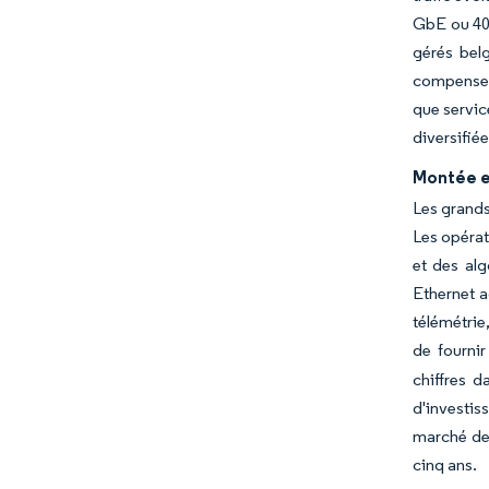
GbE ou 400
gérés belg
compensent
que servic
diversifié
Montée e
Les grands
Les opérat
et des alg
Ethernet a
télémétrie
de fourni
chiffres d
d'investis
marché des
cinq ans.