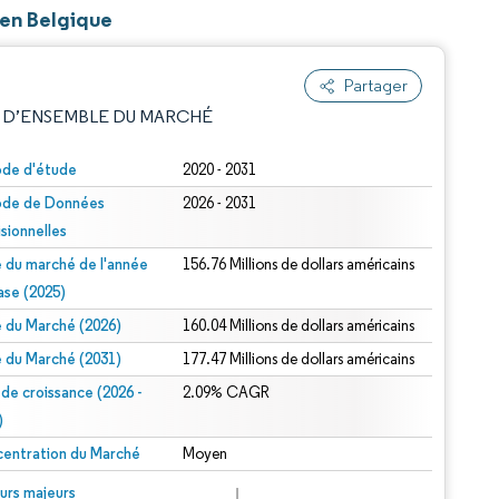
 en Belgique
Partager
 D’ENSEMBLE DU MARCHÉ
ode d'étude
2020 - 2031
ode de Données
2026 - 2031
isionnelles
le du marché de l'année
156.76 Millions de dollars américains
ase (2025)
le du Marché (2026)
160.04 Millions de dollars américains
e attribution sous CC BY 4.0.
le du Marché (2031)
177.47 Millions de dollars américains
 de croissance (2026 -
2.09% CAGR
)
entration du Marché
Moyen
© Mordor Intelligence. La réutilisation nécessite une attribution sous CC BY 4.0.
urs majeurs