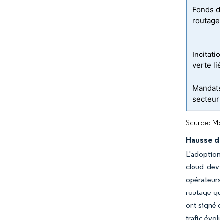
Fonds d
routage
Incitati
verte li
Mandats
secteur 
Source: Mo
Hausse d
L'adoption
cloud devi
opérateurs
routage gu
ont signé 
trafic évol