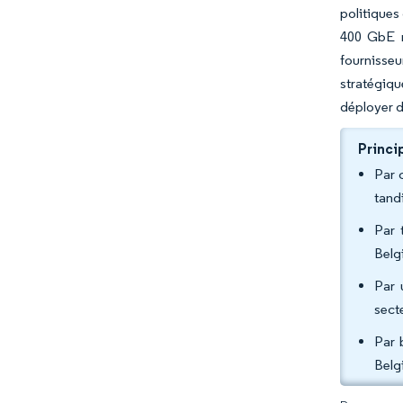
politiques
400 GbE m
fournisseu
stratégiqu
déployer d
Princi
Par 
tand
Par 
Belg
Par 
sect
Par 
Belg