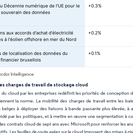
u Décennie numérique de l'UE pour le
+0.3%
 souverain des données
ons aux accords d'achat d'électricité
+0.2%
és à l'éolien offshore en mer du Nord
 de localisation des données du
+0.1%
financier bruxellois
rdor Intelligence
es charges de travail de stockage cloud
 du cloud par les entreprises redéfinit les priorités de conception 
ennent la norme. La mobilité des charges de travail entre les baie
 belges à déployer des liaisons à bande passante plus élevée, à a
idé par les politiques, et à mettre en œuvre une segmentation à con
des contrats cloud de sept ans avec Microsoft pour renforcer les analy
utifs. Les feuilles de route axées sur le cloud imposent des mises à n