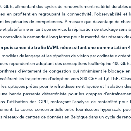
 GbE, alimentant des cycles de renouvellement matériel durables et
es en profitent en regroupant la connectivité, l'observabilité et 
 les pénuries de compétences. À mesure que davantage de charges d
e et plateforme en tant que service, la réplication de stockage sensib
es consolide la demande à long terme pour le marché des réseaux de
n puissance du trafic IA/ML nécessitant une commutation 
 modèles de langage et les pipelines de vision par ordinateur créent 
eurs répondent en adoptant des conceptions feuille-épine 400 GbE, 
orithmes d'évitement de congestion qui minimisent le blocage en t
ccélèrent les trajectoires d'adoption vers 800 GbE et 1,6 TbE. Ci
, les optiques prêtes pour le refroidissement liquide et l'isolation 
r une bande passante déterministe pour les grappes d'entraînemen
ans l'utilisation des GPU, renforçant l'analyse de rentabilité pou
sement. La course concurrentielle entre fournisseurs hyperscale po
 réseaux de centres de données en Belgique dans un cycle de renou