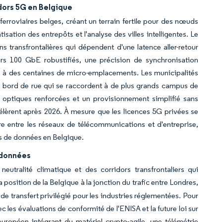
dors 5G en Belgique
ferroviaires belges, créant un terrain fertile pour des nœuds
sation des entrepôts et l'analyse des villes intelligentes. Le
ons transfrontalières qui dépendent d'une latence aller-retour
s 100 GbE robustifiés, une précision de synchronisation
re à des centaines de micro-emplacements. Les municipalités
n bord de rue qui se raccordent à de plus grands campus de
s optiques renforcées et un provisionnement simplifié sans
lèrent après 2026. À mesure que les licences 5G privées se
ère entre les réseaux de télécommunications et d'entreprise,
es de données en Belgique.
 données
tralité climatique et des corridors transfrontaliers qui
 position de la Belgique à la jonction du trafic entre Londres,
 transfert privilégié pour les industries réglementées. Pour
 les évaluations de conformité de l'ENISA et la future loi sur
uropéen intégrant du matériel crypto-agile, une télémétrie