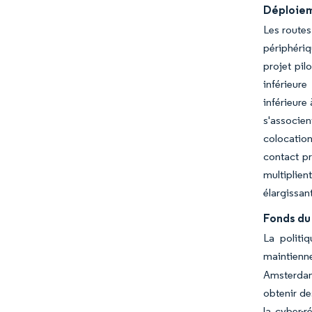
Déploiem
Les routes
périphériq
projet pil
inférieur
inférieure
s'associe
colocatio
contact pr
multiplien
élargissan
Fonds du
La politi
maintienne
Amsterdam 
obtenir de
la cyber-r