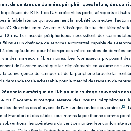
ent de centres de données périphériques le long des corri
 logistiques du RTE-T de l'UE croisent les ports, aéroports et hubs 
ues à faible latence qui soutiennent la mobilité connectée, l'automati
ote 5G-Blueprint entre Anvers et Vlissingen illustre des téléopérati
e à 10 ms. Les nœuds périphériques nécessitent des commutateur
 à 50 ns et un chaînage de services automatisé capable de s'étend
nt à des opérateurs pour héberger des micro-centres de données e
n via des anneaux à fibres noires. Les fournisseurs proposant de
ennent de l'avance avant que les déploiements en volume ne s'accé
t, la convergence du campus et de la périphérie brouille la fronti
t la demande totale adressable pour le marché des réseaux de centr
 Décennie numérique de l'UE pour le routage souverain des
que du Décennie numérique réserve des nœuds périphériques à neu
[2]
nt les données des citoyens de l'UE sur des routes souveraines.
La
et Francfort et des câbles sous-marins la positionne comme point de
s subventions, les opérateurs doivent démontrer leur conformité avec
ésilience. Cela stimule l'adoption de routeurs de développement e