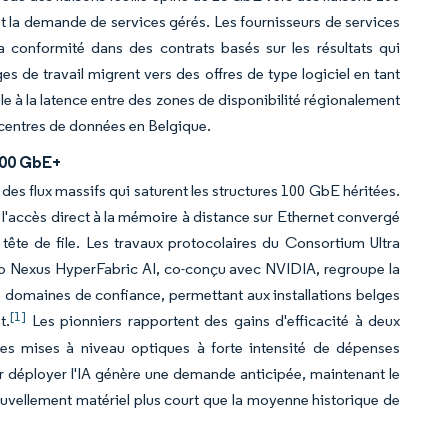
 la demande de services gérés. Les fournisseurs de services
la conformité dans des contrats basés sur les résultats qui
e travail migrent vers des offres de type logiciel en tant
le à la latence entre des zones de disponibilité régionalement
 centres de données en Belgique.
400 GbE+
des flux massifs qui saturent les structures 100 GbE héritées.
l'accès direct à la mémoire à distance sur Ethernet convergé
ête de file. Les travaux protocolaires du Consortium Ultra
sco Nexus HyperFabric AI, co-conçu avec NVIDIA, regroupe la
des domaines de confiance, permettant aux installations belges
[1]
t.
Les pionniers rapportent des gains d'efficacité à deux
r les mises à niveau optiques à forte intensité de dépenses
ur déployer l'IA génère une demande anticipée, maintenant le
vellement matériel plus court que la moyenne historique de