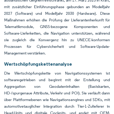
ausländischen Gegnern einschränkt, am 17. März 2025 in Kraft,
mit zusätzlicher Einführungsphase gebunden an Modelljahr
2027 (Software) und Modelljahr 2030 (Hardware). Diese
Maßnahmen erhöhen die Prüfung der Lieferantenherkunft für
Telematikmodule, GNSS-bezogene Komponenten und
Software-Lieferketten, die Navigation unterstützen, während
sie zugleich die Konvergenz hin zu UNECE-konformen
Prozessen für Cybersicherheit und Software-Update-
Management verstärken.
Wertschöpfungskettenanalyse
Die Wertschöpfungskette von Navigationssystemen ist
softwaregetrieben und beginnt mit der Erstellung und
Aggregation von Geodateninhalten (Basiskarten,
HD-/spurgenaue Attribute, Verkehr und POI). Sie verläuft dann
über Plattformebenen wie Navigationsengines und SDKs, mit
automotivetauglicher Integration durch Tier-1-Zulieferer in
Head-Units und digitale Cockpits, und endet mit OEM-