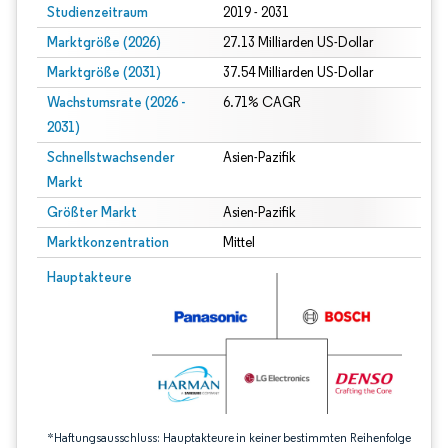
Studienzeitraum
2019 - 2031
Marktgröße (2026)
27.13 Milliarden US-Dollar
Marktgröße (2031)
37.54 Milliarden US-Dollar
Wachstumsrate (2026 -
6.71% CAGR
2031)
Schnellstwachsender
Asien-Pazifik
Markt
Größter Markt
Asien-Pazifik
Marktkonzentration
Mittel
Bild © Mordor Intelligence. Wiederverwendung erfordert Namensnennung gem
Hauptakteure
*Haftungsausschluss: Hauptakteure in keiner bestimmten Reihenfolge