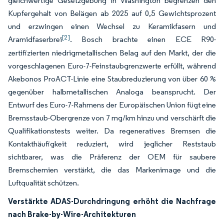
gleichwertige Gesetzgebung in Washington begrenzen den
Kupfergehalt von Belägen ab 2025 auf 0,5 Gewichtsprozent
und erzwingen einen Wechsel zu Keramikfasern und
[2]
Aramidfaserbrei
. Bosch brachte einen ECE R90-
zertifizierten niedrigmetallischen Belag auf den Markt, der die
vorgeschlagenen Euro-7-Feinstaubgrenzwerte erfüllt, während
Akebonos ProACT-Linie eine Staubreduzierung von über 60 %
gegenüber halbmetallischen Analoga beansprucht. Der
Entwurf des Euro-7-Rahmens der Europäischen Union fügt eine
Bremsstaub-Obergrenze von 7 mg/km hinzu und verschärft die
Qualifikationstests weiter. Da regeneratives Bremsen die
Kontakthäufigkeit reduziert, wird jeglicher Reststaub
sichtbarer, was die Präferenz der OEM für saubere
Bremschemien verstärkt, die das Markenimage und die
Luftqualität schützen.
Verstärkte ADAS-Durchdringung erhöht die Nachfrage
nach Brake-by-Wire-Architekturen