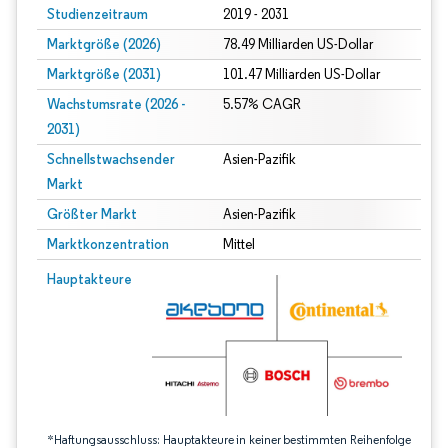
Studienzeitraum
2019 - 2031
Marktgröße (2026)
78.49 Milliarden US-Dollar
Marktgröße (2031)
101.47 Milliarden US-Dollar
Wachstumsrate (2026 -
5.57% CAGR
2031)
Schnellstwachsender
Asien-Pazifik
Markt
Größter Markt
Asien-Pazifik
Marktkonzentration
Mittel
Bild © Mordor Intelligence. Wiederverwendung erfordert Namensnennung gem
Hauptakteure
*Haftungsausschluss: Hauptakteure in keiner bestimmten Reihenfolge