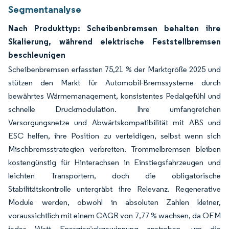
Segmentanalyse
Nach Produkttyp: Scheibenbremsen behalten ihre
Skalierung, während elektrische Feststellbremsen
beschleunigen
Scheibenbremsen erfassten 75,21 % der Marktgröße 2025 und
stützen den Markt für Automobil-Bremssysteme durch
bewährtes Wärmemanagement, konsistentes Pedalgefühl und
schnelle Druckmodulation. Ihre umfangreichen
Versorgungsnetze und Abwärtskompatibilität mit ABS und
ESC helfen, ihre Position zu verteidigen, selbst wenn sich
Mischbremsstrategien verbreiten. Trommelbremsen bleiben
kostengünstig für Hinterachsen in Einstiegsfahrzeugen und
leichten Transportern, doch die obligatorische
Stabilitätskontrolle untergräbt ihre Relevanz. Regenerative
Module werden, obwohl in absoluten Zahlen kleiner,
voraussichtlich mit einem CAGR von 7,77 % wachsen, da OEM
jedes Watt Energierückgewinnung anstreben, um die