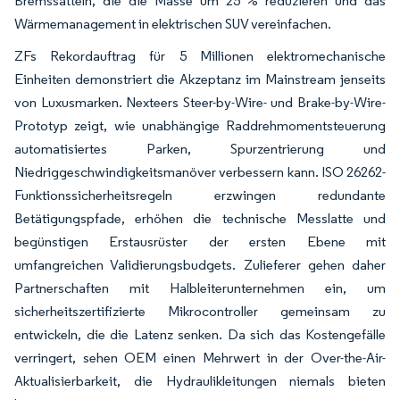
Bremssätteln, die die Masse um 25 % reduzieren und das
Wärmemanagement in elektrischen SUV vereinfachen.
ZFs Rekordauftrag für 5 Millionen elektromechanische
Einheiten demonstriert die Akzeptanz im Mainstream jenseits
von Luxusmarken. Nexteers Steer-by-Wire- und Brake-by-Wire-
Prototyp zeigt, wie unabhängige Raddrehmomentsteuerung
automatisiertes Parken, Spurzentrierung und
Niedriggeschwindigkeitsmanöver verbessern kann. ISO 26262-
Funktionssicherheitsregeln erzwingen redundante
Betätigungspfade, erhöhen die technische Messlatte und
begünstigen Erstausrüster der ersten Ebene mit
umfangreichen Validierungsbudgets. Zulieferer gehen daher
Partnerschaften mit Halbleiterunternehmen ein, um
sicherheitszertifizierte Mikrocontroller gemeinsam zu
entwickeln, die die Latenz senken. Da sich das Kostengefälle
verringert, sehen OEM einen Mehrwert in der Over-the-Air-
Aktualisierbarkeit, die Hydraulikleitungen niemals bieten