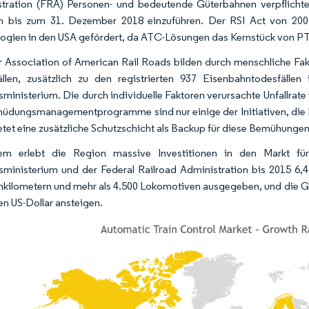
tration (FRA) Personen- und bedeutende Güterbahnen verpflichte
en bis zum 31. Dezember 2018 einzuführen. Der RSI Act von 20
ogien in den USA gefördert, da ATC-Lösungen das Kernstück von PT
r Association of American Rail Roads bilden durch menschliche Fak
llen, zusätzlich zu den registrierten 937 Eisenbahntodesfälle
sministerium. Die durch individuelle Faktoren verursachte Unfallrate
üdungsmanagementprogramme sind nur einige der Initiativen, die E
tet eine zusätzliche Schutzschicht als Backup für diese Bemühungen
em erlebt die Region massive Investitionen in den Markt f
sministerium und der Federal Railroad Administration bis 2015 6,4
nkilometern und mehr als 4.500 Lokomotiven ausgegeben, und die Ge
en US-Dollar ansteigen.