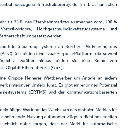
enbahnbezogene Infrastrukturprojekte im brasilianischen
 mehr als 70 % des Eisenbahnmarktes ausmachen wird, 100 %
Vorortkorridore, Hochgeschwindigkeitszugsysteme und
 Partnerschaft umgesetzt werden.
bettete Steuerungssysteme an Bord zur Aktivierung des
ATC). Sie bieten eine Dual-Purpose-Plattform, die sowohl
glicht. Darüber hinaus bieten sie eine Reihe von
e Gigabit-Ethernet-Ports (GbE).
 eine Gruppe kleinerer Wettbewerber um Anteile an jedem
werbsintensiven Umfeld führt. Es gibt ein enormes Potenzial
hrsleitsystems (ERTMS) und der kommunikationsbasierten
egelmäßiger Wartung das Wachstum des globalen Marktes für
 zunehmende Nutzung autonomer Züge in dicht besiedelten
ssichtlich dafür sorgen, dass der Markt für automatische