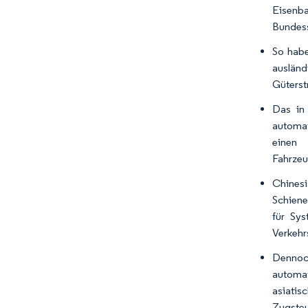
Eisenba
Bundess
So habe
auslän
Güterst
Das in
automat
einen 
Fahrzeu
Chinesi
Schiene
für Sy
Verkehr
Dennoch
automat
asiatis
Zugsteu