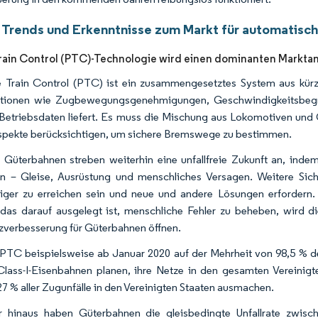
 Trends und Erkenntnisse zum Markt für automatisc
Train Control (PTC)-Technologie wird einen dominanten Marktan
e Train Control (PTC) ist ein zusammengesetztes System aus kürzl
ationen wie Zugbewegungsgenehmigungen, Geschwindigkeitsbegre
Betriebsdaten liefert. Es muss die Mischung aus Lokomotiven un
spekte berücksichtigen, um sichere Bremswege zu bestimmen.
 Güterbahnen streben weiterhin eine unfallfreie Zukunft an, inde
en – Gleise, Ausrüstung und menschliches Versagen. Weitere Si
iger zu erreichen sein und neue und andere Lösungen erfordern. 
das darauf ausgelegt ist, menschliche Fehler zu beheben, wird di
nzverbesserung für Güterbahnen öffnen.
PTC beispielsweise ab Januar 2020 auf der Mehrheit von 98,5 % de
Class-I-Eisenbahnen planen, ihre Netze in den gesamten Vereinigt
 27 % aller Zugunfälle in den Vereinigten Staaten ausmachen.
r hinaus haben Güterbahnen die gleisbedingte Unfallrate zw