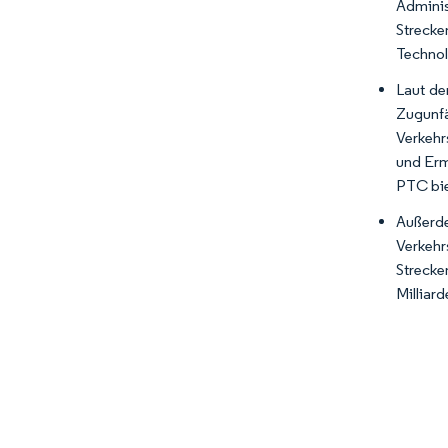
Adminis
Streck
Technol
Laut de
Zugunfä
Verkehr
und Erm
PTC bie
Außerd
Verkehr
Strecke
Milliard