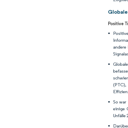
Globale
Positive 
Positiv
Inform
andere 
Signala
Globale
befass
schwier
(PTC), 
Effizie
So war 
einige 
Unfälle
Darübe