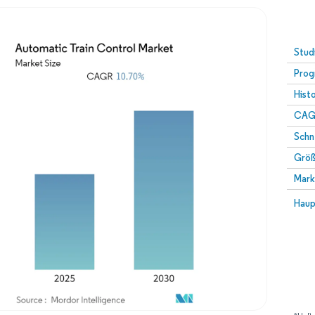
Stud
Prog
Hist
CAG
Schn
Größ
Mark
Haup