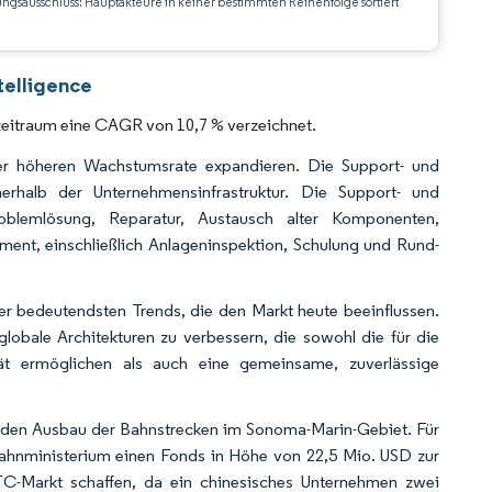
ungsausschluss: Hauptakteure in keiner bestimmten Reihenfolge sortiert
CC BY 4.0.
telligence
zeitraum eine CAGR von 10,7 % verzeichnet.
r höheren Wachstumsrate expandieren. Die Support- und
nerhalb der Unternehmensinfrastruktur. Die Support- und
roblemlösung, Reparatur, Austausch alter Komponenten,
ent, einschließlich Anlageninspektion, Schulung und Rund-
r bedeutendsten Trends, die den Markt heute beeinflussen.
 globale Architekturen zu verbessern, die sowohl die für die
ilität ermöglichen als auch eine gemeinsame, zuverlässige
f den Ausbau der Bahnstrecken im Sonoma-Marin-Gebiet. Für
nbahnministerium einen Fonds in Höhe von 22,5 Mio. USD zur
ATC-Markt schaffen, da ein chinesisches Unternehmen zwei