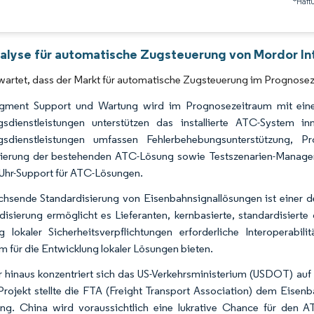
*Haft
Bild © Mordor Intelligence. Wiederverwendung erfordert Namensnennung gemäß 
alyse für automatische Zugsteuerung von Mordor In
wartet, dass der Markt für automatische Zugsteuerung im Prognose
gment Support und Wartung wird im Prognosezeitraum mit eine
sdienstleistungen unterstützen das installierte ATC-System in
gsdienstleistungen umfassen Fehlerbehebungsunterstützung, P
sierung der bestehenden ATC-Lösung sowie Testszenarien-Managem
Uhr-Support für ATC-Lösungen.
hsende Standardisierung von Eisenbahnsignallösungen ist einer de
disierung ermöglicht es Lieferanten, kernbasierte, standardisierte
ng lokaler Sicherheitsverpflichtungen erforderliche Interoperab
rm für die Entwicklung lokaler Lösungen bieten.
 hinaus konzentriert sich das US-Verkehrsministerium (USDOT) au
Projekt stellte die FTA (Freight Transport Association) dem Eise
ng. China wird voraussichtlich eine lukrative Chance für den 