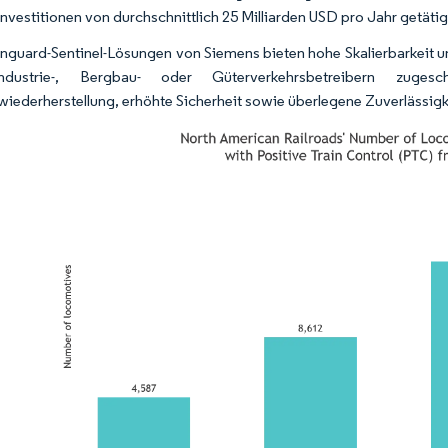
nvestitionen von durchschnittlich 25 Milliarden USD pro Jahr getäti
inguard-Sentinel-Lösungen von Siemens bieten hohe Skalierbarkeit un
dustrie-, Bergbau- oder Güterverkehrsbetreibern zuges
wiederherstellung, erhöhte Sicherheit sowie überlegene Zuverlässi