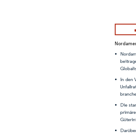
Bild © Mor
Nordameri
Nordame
beitrag
Globali
In den 
Unfallr
branche
Die sta
primäre
Güterin
Darüber