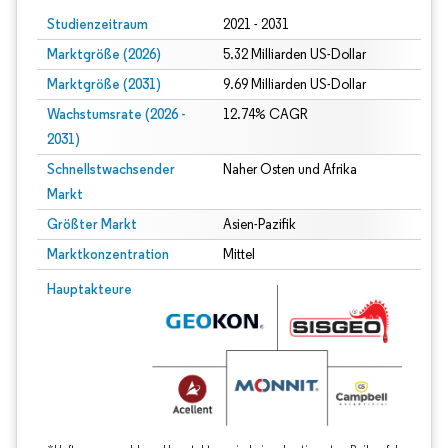
Studienzeitraum
2021 - 2031
Marktgröße (2026)
5.32 Milliarden US-Dollar
Marktgröße (2031)
9.69 Milliarden US-Dollar
Wachstumsrate (2026 -
12.74% CAGR
2031)
Schnellstwachsender
Naher Osten und Afrika
Markt
Größter Markt
Asien-Pazifik
Marktkonzentration
Mittel
Bild © Mordor Intelligence. Wiederverwendung erfordert Namensnennung gem
Hauptakteure