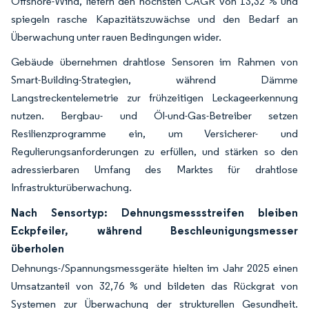
Offshore-Wind, liefern den höchsten CAGR von 13,32 % und
spiegeln rasche Kapazitätszuwächse und den Bedarf an
Überwachung unter rauen Bedingungen wider.
Gebäude übernehmen drahtlose Sensoren im Rahmen von
Smart-Building-Strategien, während Dämme
Langstreckentelemetrie zur frühzeitigen Leckageerkennung
nutzen. Bergbau- und Öl-und-Gas-Betreiber setzen
Resilienzprogramme ein, um Versicherer- und
Regulierungsanforderungen zu erfüllen, und stärken so den
adressierbaren Umfang des Marktes für drahtlose
Infrastrukturüberwachung.
Nach Sensortyp: Dehnungsmessstreifen bleiben
Eckpfeiler, während Beschleunigungsmesser
überholen
Dehnungs-/Spannungsmessgeräte hielten im Jahr 2025 einen
Umsatzanteil von 32,76 % und bildeten das Rückgrat von
Systemen zur Überwachung der strukturellen Gesundheit.