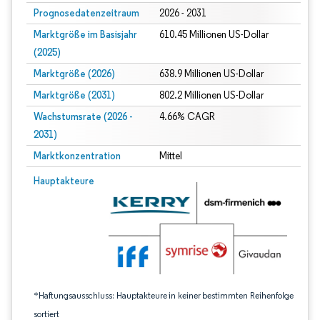
Prognosedatenzeitraum
2026 - 2031
Marktgröße im Basisjahr
610.45 Millionen US-Dollar
(2025)
Marktgröße (2026)
638.9 Millionen US-Dollar
Marktgröße (2031)
802.2 Millionen US-Dollar
Wachstumsrate (2026 -
4.66% CAGR
2031)
Marktkonzentration
Mittel
Bild © Mordor Intelligence. Wiederverwendung erfordert Namensnennung gem
Hauptakteure
*Haftungsausschluss: Hauptakteure in keiner bestimmten Reihenfolge
sortiert