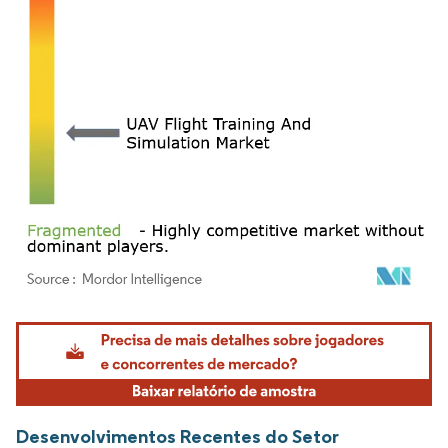
Imagem © Mordor Intelligence. O reuso requer atribuição conforme CC BY 4.0.
Desenvolvimentos Recentes do Setor