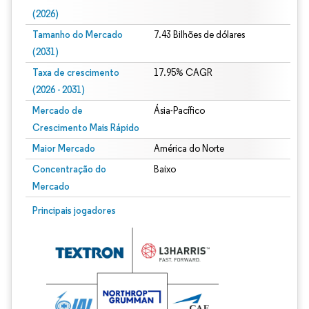
(2026)
Tamanho do Mercado
7.43 Bilhões de dólares
(2031)
Taxa de crescimento
17.95% CAGR
(2026 - 2031)
Mercado de
Ásia-Pacífico
Crescimento Mais Rápido
Maior Mercado
América do Norte
Concentração do
Baixo
Mercado
Imagem © Mordor Intelligence. O reuso requer atribuição conforme CC BY 4.0.
Principais jogadores