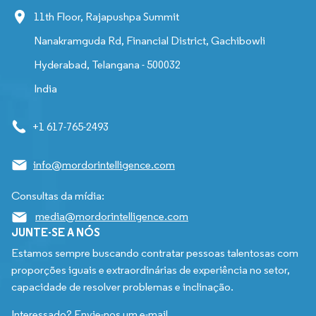
11th Floor, Rajapushpa Summit
Nanakramguda Rd, Financial District, Gachibowli
Hyderabad, Telangana - 500032
India
+1 617-765-2493
info@mordorintelligence.com
Consultas da mídia:
media@mordorintelligence.com
JUNTE-SE A NÓS
Estamos sempre buscando contratar pessoas talentosas com
proporções iguais e extraordinárias de experiência no setor,
capacidade de resolver problemas e inclinação.
Interessado? Envie-nos um e-mail.