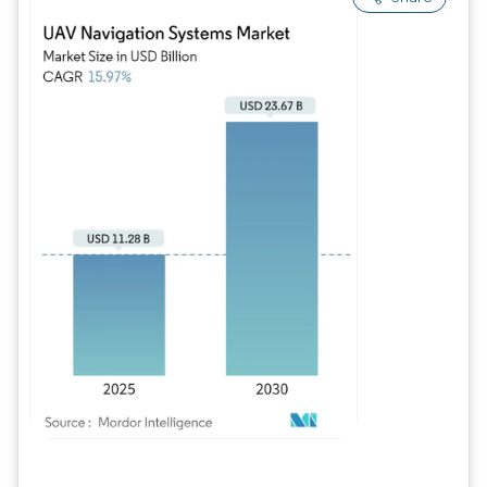
Imagem © Mordor Intelligence. O reuso requer atribuição conforme CC BY 4.0.