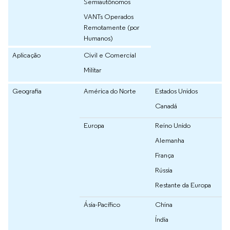
Semiautônomos
VANTs Operados
Remotamente (por
Humanos)
Aplicação
Civil e Comercial
Militar
Geografia
América do Norte
Estados Unidos
Canadá
Europa
Reino Unido
Alemanha
França
Rússia
Restante da Europa
Ásia-Pacífico
China
Índia