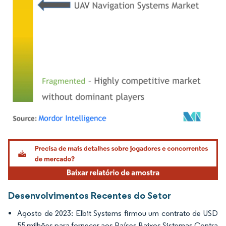
Imagem © Mordor Intelligence. O reuso requer atribuição conforme CC BY 4.0.
Desenvolvimentos Recentes do Setor
Agosto de 2023: Elbit Systems firmou um contrato de USD
55 milhões para fornecer aos Países Baixos Sistemas Contra